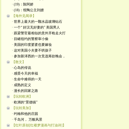
· (19)：陈阿娇
· (18)：馆陶公主刘嫖
【海外见闻录】
· 世界上最大的一颗水晶玻璃钻石
· 一个“ 好汉无好妻的” 美国男人
· 跟梁警官最相似的意外开枪走火打
· 目睹纽约的警察审小偷
· 美国的印度婆婆也要嫁妆
· 这对美国小夫妻不哄孩子
· 参加新泽西的一次竞选筹款晚会，
【散文】
· 心岛的传说
· 感受今天的幸福
· 生命中难得的一天
· 成熟的定义
· 漫长的回家之路
【玩转欧洲】
· 欧洲的“景德镇”
【玩转美加】
· 约翰和他的庄园
· 千岛河， 万般风景
【红叶原创[红楼梦漫画与打油诗]】