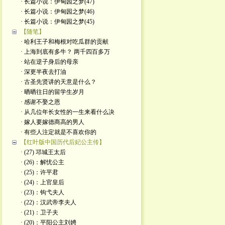
· 长篇小说：伊甸园之梦(47)
· 长篇小说：伊甸园之梦(46)
· 长篇小说：伊甸园之梦(45)
【随笔】
· 哈利王子和梅根对吃瓜群的贡献
· 上海到底有多牛？ 两千四百多万
· 站在逆子身后的母亲
· 深更半夜去打油
· 古圣先贤讲的天意是什么？
· 晒晒往日的留学生岁月
· 感谢不娶之恩
· 从几位年长女性的一生来看什么决
· 嫁人要嫁德商高的男人
· 有些人注定就是不喜欢你的
【红叶版中国历代后妃公主传】
· (27) 邛城王太后
· (26)：解忧公主
· (25)：许平君
· (24)：上官皇后
· (23)：钩弋夫人
· (22)：汉武帝李夫人
· (21)：卫子夫
· (20)：平阳公主刘娉