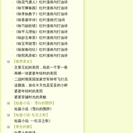
· 《咏花气袭人》红叶漫画与打油诗
· 《咏可卿春困》红叶漫画与打油诗
· 《咏李纨教子》红叶漫画与打油诗
· 《咏香菱学诗》红叶漫画/打油诗
· 《咏巧姐纺绩》红叶漫画与打油诗
· 《咏平儿理妆》红叶漫画与打油诗
· 《咏妙玉奉茶》红叶漫画与打油诗
· 《咏宝琴踏雪》红叶漫画与打油诗
· 《咏探春结社》红叶漫画与打油诗
· 《咏熙凤弄权》红叶漫画与打油诗
【俊男美女】
· 文莱王妃的美照，宛若一千零一夜
· 再晒一张婆婆年轻时的美照
· 二战时期英国皇家空军帅哥飞行员
· 这颜值，放在今天也是妥妥的小鲜
· 婆婆年轻时的美照
· 婆婆穿越时光的美貌
【短篇小说： 雪白的围脖】
· 短篇小说《雪白的围脖》
【短篇小说: 红豆之歌】
· 短篇小说: <<红豆之歌》
【养生药膳】
· 白萝卜牛肉汤