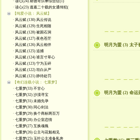
· 读心(24) 斯德哥尔摩综合症(1)
· 读心(23) 逃遁二十载的女通缉犯(
【纯爱小说： 风云赋】
· 风云赋 (130) 风云传说
· 风云赋 (129) 生死相随
· 风云赋 (128) 被困石洞
· 风云赋 (127) 夜色苍茫
· 风云赋 (126) 风云相伴
明月为盟 (3) 太
· 风云赋 (125) 追捕
· 风云赋 (124) 谁言寸草心
· 风云赋 (123) 宁为玉碎
· 风云赋 (122) 坦白从严
· 风云赋 (121) 静待处罚
【奇幻连载小说： 七重梦】
· 七重梦(33) 不甘心
明月为盟 (2) 命
· 七重梦(32) 沙漠寻宝
· 七重梦(31) 未婚先孕
· 七重梦(30) 同心剑法
· 七重梦(29) 换个商标两百万
· 七重梦(28) 办公室恋情
· 七重梦(27) 互换魂魄
· 七重梦(26) 公主与花魁相见
· 七重梦(25) 玉叶公主准备私奔