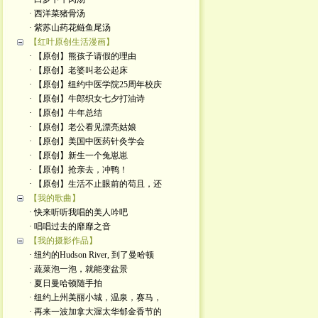
· 西洋菜猪骨汤
· 紫苏山药花鲢鱼尾汤
【红叶原创生活漫画】
· 【原创】熊孩子请假的理由
· 【原创】老婆叫老公起床
· 【原创】纽约中医学院25周年校庆
· 【原创】牛郎织女七夕打油诗
· 【原创】牛年总结
· 【原创】老公看见漂亮姑娘
· 【原创】美国中医药针灸学会
· 【原创】新生一个兔崽崽
· 【原创】抢亲去，冲鸭！
· 【原创】生活不止眼前的苟且，还
【我的歌曲】
· 快来听听我唱的美人吟吧
· 唱唱过去的靡靡之音
【我的摄影作品】
· 纽约的Hudson River, 到了曼哈顿
· 蔬菜泡一泡，就能变盆景
· 夏日曼哈顿随手拍
· 纽约上州美丽小城，温泉，赛马，
· 再来一波加拿大渥太华郁金香节的