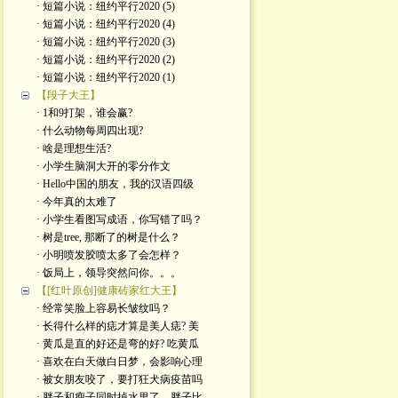
· 短篇小说：纽约平行2020 (5)
· 短篇小说：纽约平行2020 (4)
· 短篇小说：纽约平行2020 (3)
· 短篇小说：纽约平行2020 (2)
· 短篇小说：纽约平行2020 (1)
【段子大王】
· 1和9打架，谁会赢?
· 什么动物每周四出现?
· 啥是理想生活?
· 小学生脑洞大开的零分作文
· Hello中国的朋友，我的汉语四级
· 今年真的太难了
· 小学生看图写成语，你写错了吗？
· 树是tree, 那断了的树是什么？
· 小明喷发胶喷太多了会怎样？
· 饭局上，领导突然问你。。。
【[红叶原创]健康砖家红大王】
· 经常笑脸上容易长皱纹吗？
· 长得什么样的痣才算是美人痣? 美
· 黄瓜是直的好还是弯的好? 吃黄瓜
· 喜欢在白天做白日梦，会影响心理
· 被女朋友咬了，要打狂犬病疫苗吗
· 胖子和瘦子同时掉水里了，胖子比