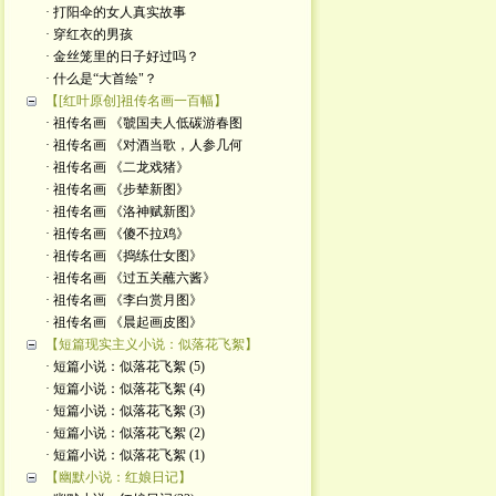
· 打阳伞的女人真实故事
· 穿红衣的男孩
· 金丝笼里的日子好过吗？
· 什么是“大首绘"？
【[红叶原创]祖传名画一百幅】
· 祖传名画 《虢国夫人低碳游春图
· 祖传名画 《对酒当歌，人参几何
· 祖传名画 《二龙戏猪》
· 祖传名画 《步辇新图》
· 祖传名画 《洛神赋新图》
· 祖传名画 《傻不拉鸡》
· 祖传名画 《捣练仕女图》
· 祖传名画 《过五关蘸六酱》
· 祖传名画 《李白赏月图》
· 祖传名画 《晨起画皮图》
【短篇现实主义小说：似落花飞絮】
· 短篇小说：似落花飞絮 (5)
· 短篇小说：似落花飞絮 (4)
· 短篇小说：似落花飞絮 (3)
· 短篇小说：似落花飞絮 (2)
· 短篇小说：似落花飞絮 (1)
【幽默小说：红娘日记】