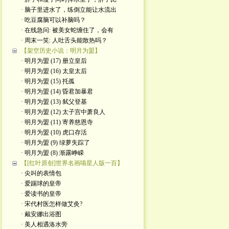
· 脑子里进水了，练倒立能让水流出
· 吃豆腐脑可以补脑吗？
· 在线急问: 被美女蛇缠住了，会有
· 周末一笑: 人吐舌头能散热吗？
【架空历史小说：明月为盟】
· 明月为盟 (17) 册立皇后
· 明月为盟 (16) 太皇太后
· 明月为盟 (15) 托孤
· 明月为盟 (14) 昏君加暴君
· 明月为盟 (13) 弑父登基
· 明月为盟 (12) 太子宫中萧良人
· 明月为盟 (11) 寄养慈恩寺
· 明月为盟 (10) 虎口存活
· 明月为盟 (9) 绿萝失踪了
· 明月为盟 (8) 渐露峥嵘
【[红叶原创]世界名画喵星人版一百】
· 尖叫的表情包
· 爱踢球的皇帝
· 爱读书的皇帝
· ​宋代村医怎样做艾灸?
· 戴安娜出浴图
· 美人相遇洛水旁