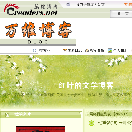
设万维读者为首页
万维
首 页
搜索>>
发表日志
控制面板
个人相册
红叶的文学博客
红叶，女作家, 诗人，业余漫画师, 美国执照针灸医生。漫游世界，看人生悲欢离
网络日志列表 【2022-12】
我的名片
七重梦(19) 玉