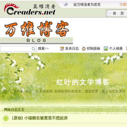
设万维读者为首页
万维
首 页
搜索>>
发表日志
控制面板
个人相册
红叶的文学博客
红叶，女作家, 诗人，业余漫画师, 美国执照针灸医生。漫游世界，看人生悲欢离
网络日志正文
[原创] 小福赖在被窝里不想起床