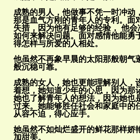
成熟的男人，他做事不凭一时冲动
那是血气方刚的青年人的专利。面
失措，因为他有足够的经验， 他会
如何来解决问题。面对感情他能勇
得怎样与所爱的人相处
。
他虽然不再象早晨的太阳那般朝气
般沉稳可靠
。
成熟的女人，她也更能理解别人，
着想，她知道少年的心思，因为那
她也了解青年人的想法，因为她也
过来。她能够胜任社会和家庭中的
从容不迫，得心应手
。
她虽然不如灿烂盛开的鲜花那样娇
加甜美
。