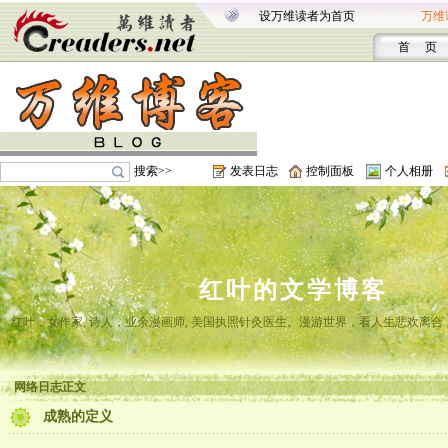
设万维读者为首页
万维
首 页
搜索>>
发表日志
控制面板
个人相册
红叶的文学博客
红叶，女作家, 诗人，业余漫画师, 美国执照针灸医生。漫游世界，看人生悲欢离
网络日志正文
成熟的定义