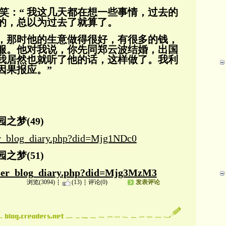
一笑：“ 我这几天都在想一些事情，过去的
的，总以为过去了就算了。
，那时他的生意做
得很好，有很多的钱，
服。他对我说，你先同郑云波结
婚，出国
我居然也就听了他的话，这样做了。我利
因果报应。”
梦(49)
ser_blog_diary.php?did=Mjg1NDc0
梦(51)
/user_blog_diary.php?did=Mjg3MzM3
浏览(3094)
(13)
评论(0)
发表评论