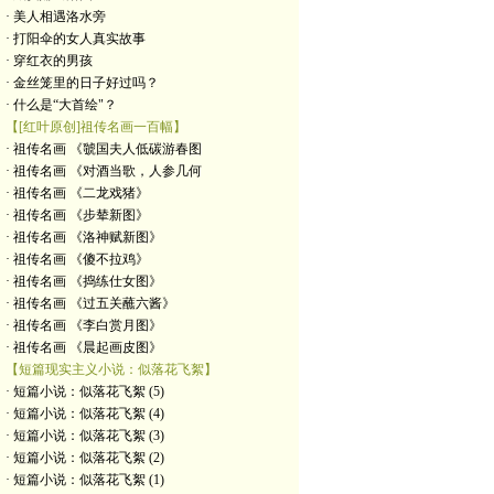
· 美人相遇洛水旁
· 打阳伞的女人真实故事
· 穿红衣的男孩
· 金丝笼里的日子好过吗？
· 什么是“大首绘"？
【[红叶原创]祖传名画一百幅】
· 祖传名画 《虢国夫人低碳游春图
· 祖传名画 《对酒当歌，人参几何
· 祖传名画 《二龙戏猪》
· 祖传名画 《步辇新图》
· 祖传名画 《洛神赋新图》
· 祖传名画 《傻不拉鸡》
· 祖传名画 《捣练仕女图》
· 祖传名画 《过五关蘸六酱》
· 祖传名画 《李白赏月图》
· 祖传名画 《晨起画皮图》
【短篇现实主义小说：似落花飞絮】
· 短篇小说：似落花飞絮 (5)
· 短篇小说：似落花飞絮 (4)
· 短篇小说：似落花飞絮 (3)
· 短篇小说：似落花飞絮 (2)
· 短篇小说：似落花飞絮 (1)