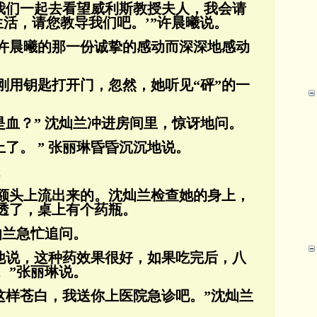
我们一起去看望威利斯教授夫人，我会请
生活，请您教导我们吧。’”许晨曦说。
许晨曦的那一份诚挚的感动而深深地感动
刚用钥匙打开门，忽然，她听见“砰”的一
是血？” 沈灿兰冲进房间里，惊讶地问。
上了。 ” 张丽琳昏昏沉沉地说。
。
额头上流出来的。沈灿兰检查她的身上，
透了，桌上有个药瓶。
灿兰急忙追问。
，他说，这种药效果很好，如果吃完后，八
。”张丽琳说。
这样苍白，我送你上医院急诊吧。”沈灿兰