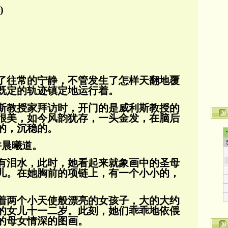
)
了往常的宁静，不管发生了怎样天翻地覆
既定的轨迹镇定地运行着。
斯教授家拜访时，开门的是威利斯教授的
很美，如今风韵犹存，一头金发，在脑后
的，沉
稳的。
许晨曦道。
有泪水，此时，她看起来就象画中的圣母
儿。在她胸前的项链上，有一个小小的，
着两个小天使般漂亮的女孩子，大的大约
的女儿十一二岁。此刻，她们乖乖地依偎
的母女情深
的图画。