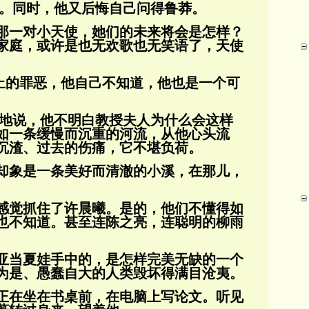
道。同时，他又后悔自己问得鲁莽。
那一对小天使，她们的未来将会是怎样？
家庭，或许是也无欢歌也无笑语了，天使
身上的罪恶，他自己不知道，他也是一个可
然地说，他不明白教授夫人为什么会这样
如一条缓慢而沉重的河流，从他心头流
沉
渣、过去的伤痛，它不堪负荷。
却象是一条美好而清澈的小溪，在那儿，
感觉抓住了许晨曦。是的，他们不懂得如
也不知道。甚至连陈之亮，连聪明的柳雨
亚当夏娃手中的，是怎样完美无缺的一个
为是、愚蠢自大的人类毁坏得满目沧夷。
正在坐在书桌前，在电脑上写论文。听见