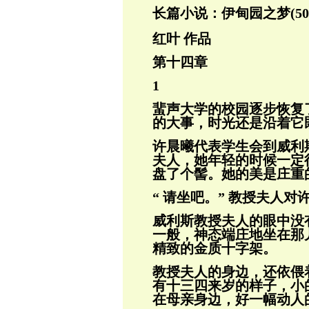
长篇小说：伊甸园之梦(50
红叶 作品
第十四章
1
蜚声大学的校园逐步恢复
的大事，时光还是
沿着它
许晨曦代表学生会到威利
夫人，她年轻的
时候一定
盘了个髻。她的美是庄重
“ 请坐吧。” 教授夫人对
威利斯教授夫人的眼中没
一般，神态端庄
地坐在那
精致的金质十字架。
教授夫人
的身边，还依偎
有十三四来岁的样子，
小
在母亲身边，好一幅动人