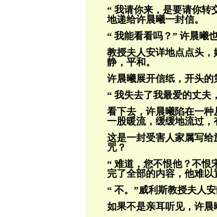
“ 我请你来，是要请你转
地递给许
晨曦一封信。
“ 我能看看吗？” 许晨
教授夫人安详地点点头，
静，平和。
许晨曦展开信纸，开头的
“ 我失去了我最爱的丈
看下去，许晨曦陷在一种
一股暖流，缓缓地
流过，
这是一封受害人家属写给
咒？
“ 难道，您不恨他？不恨
完了全部
的内容，他难以
“ 不。”威利斯教授夫人
如果不是亲耳听见，许晨