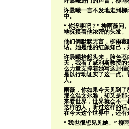
许晨曦进门的声
音，柳雨
许晨曦一言不发地走到柳
中。
“ 你没事吧？” 柳雨薇
地抚摸着
他
浓密的头发。
他们俩默默无言，柳雨薇
话。她是他的红
颜知己，
许晨曦抬起头来，脸色苍白
天，我看了威利斯教授的
么力量支撑着她写这封信
是以行动证实了这一点。
人。
雨薇，你如果今天见到了
那么
温文尔雅，却又是那
来看世界，世界就
会不一
这样的人，听过这样的话
在今天这个世界中，还有
“ 我也很想见见她。” 柳