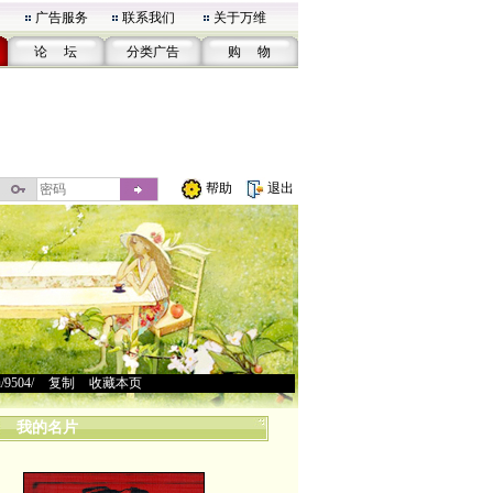
广告服务
联系我们
关于万维
论 坛
分类广告
购 物
帮助
退出
u/9504/
>
复制
>
收藏本页
我的名片