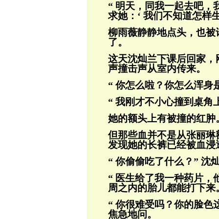
“ 明天，
同我一起去吧，
求她：‘ 我们不知道怎样
柳雨薇静静地点头，也被
了。
这天沈灿兰下课后回家，
声撞击声从室
内传来。
“ 你怎么啦？你怎么浑身
“ 我刚才不小心撞到桌角
她的额头上有被撞的红肿
但那些血并不是从张丽琳
发现她的长裤已
经被血浸
“ 你偷偷吃了什么？” 沈
“ 医生给了我一种药片
周之内的胎
儿都能打下来
“ 你很难受吗？你的脸色
焦急地问。