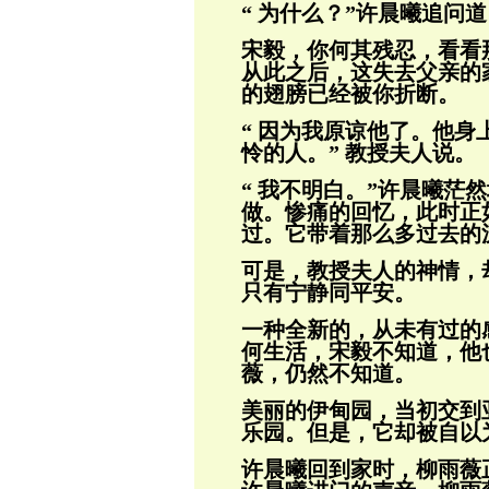
“ 为什么？”许晨曦追问
宋毅，你何其残忍，看看
从此之后，
这失去父亲的
的翅膀已经被你折断。
“ 因为我原谅他了。他
怜的人。” 教授
夫人说。
“ 我不明白。”许晨曦茫
做。惨痛的回
忆，此时正
过。它带着那么多过去的
可是，教授夫人的神情，
只有宁静同平
安。
一种全新的，从未有过的
何生活，宋毅不
知道，他
薇，仍然不知道。
美丽的伊甸园，当初交到
乐园。但是，它
却被自以
许晨曦回到家时，柳雨薇