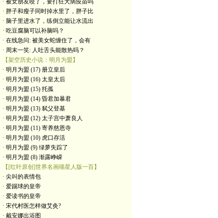
· 被女朋友咬了，要打狂犬病疫苗吗
· 胖子和瘦子同时掉水里了，胖子比
· 脑子里进水了，练倒立能让水流出
· 吃豆腐脑可以补脑吗？
· 在线急问: 被美女蛇缠住了，会有
· 周末一笑: 人吐舌头能散热吗？
【架空历史小说：明月为盟】
· 明月为盟 (17) 册立皇后
· 明月为盟 (16) 太皇太后
· 明月为盟 (15) 托孤
· 明月为盟 (14) 昏君加暴君
· 明月为盟 (13) 弑父登基
· 明月为盟 (12) 太子宫中萧良人
· 明月为盟 (11) 寄养慈恩寺
· 明月为盟 (10) 虎口存活
· 明月为盟 (9) 绿萝失踪了
· 明月为盟 (8) 渐露峥嵘
【[红叶原创]世界名画喵星人版一百】
· 尖叫的表情包
· 爱踢球的皇帝
· 爱读书的皇帝
· ​宋代村医怎样做艾灸?
· 戴安娜出浴图