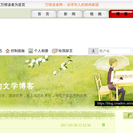
设万维读者为首页
万维读者网 -- 全球华人的精神家园
首 页
新 闻
视 频
博 客
志
控制面板
个人相册
给我留言
的文学博客
灸医生。漫游世界，看人生悲欢离合，书写千姿百态的故事。
https://blog.creaders.net/
2017-03-30 13:32:56