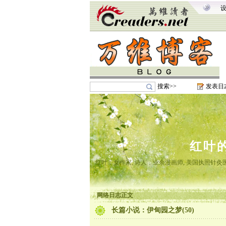
搜索>>
发表日
红叶
红叶，女作家, 诗人，业余漫画师, 美国执照针
网络日志正文
长篇小说：伊甸园之梦(50)