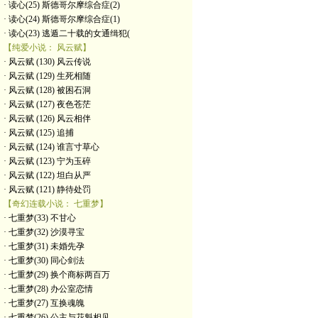
· 读心(25) 斯德哥尔摩综合症(2)
· 读心(24) 斯德哥尔摩综合症(1)
· 读心(23) 逃遁二十载的女通缉犯(
【纯爱小说： 风云赋】
· 风云赋 (130) 风云传说
· 风云赋 (129) 生死相随
· 风云赋 (128) 被困石洞
· 风云赋 (127) 夜色苍茫
· 风云赋 (126) 风云相伴
· 风云赋 (125) 追捕
· 风云赋 (124) 谁言寸草心
· 风云赋 (123) 宁为玉碎
· 风云赋 (122) 坦白从严
· 风云赋 (121) 静待处罚
【奇幻连载小说： 七重梦】
· 七重梦(33) 不甘心
· 七重梦(32) 沙漠寻宝
· 七重梦(31) 未婚先孕
· 七重梦(30) 同心剑法
· 七重梦(29) 换个商标两百万
· 七重梦(28) 办公室恋情
· 七重梦(27) 互换魂魄
· 七重梦(26) 公主与花魁相见