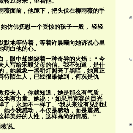
薇转过身来，望着他。
雨薇面前，他跪下，把头伏在柳雨薇的手
问。她仿佛抚慰一个受惊的孩子一般， 轻轻
默默地等待着，等着许晨曦向她诉说心里
她明白他的心。
，眼中却燃烧着一种奇异的火焰： “ 今
夫
人写给宋毅父母的信。我不知道，是什
的，她就象一盏明
灯照亮了黑暗，她真正
善待陌生人，已经很难做到，何况
是仇
教授夫人，你就知道，她是那么有气质，
么地有力量。她说：‘ 如果用宽容的目光
样了，永远不一样了。’我从来没有见到过
。她令
我感动，不仅是感动，而是震撼。
这样美好的人性，这样高尚的情感。”
雨薇说。