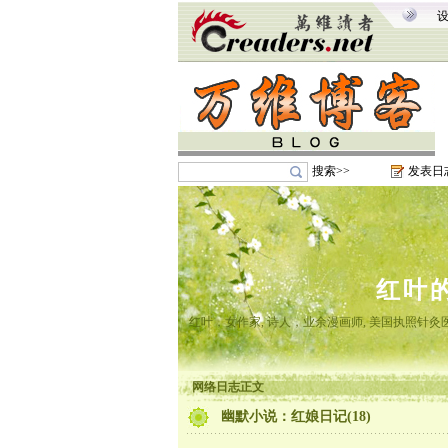
搜索>>
发表日
红叶
红叶，女作家, 诗人，业余漫画师, 美国执照针
网络日志正文
幽默小说：红娘日记(18)