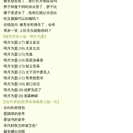
· 被女朋友咬了，要打狂犬病疫苗吗
· 胖子和瘦子同时掉水里了，胖子比
· 脑子里进水了，练倒立能让水流出
· 吃豆腐脑可以补脑吗？
· 在线急问: 被美女蛇缠住了，会有
· 周末一笑: 人吐舌头能散热吗？
【架空历史小说：明月为盟】
· 明月为盟 (17) 册立皇后
· 明月为盟 (16) 太皇太后
· 明月为盟 (15) 托孤
· 明月为盟 (14) 昏君加暴君
· 明月为盟 (13) 弑父登基
· 明月为盟 (12) 太子宫中萧良人
· 明月为盟 (11) 寄养慈恩寺
· 明月为盟 (10) 虎口存活
· 明月为盟 (9) 绿萝失踪了
· 明月为盟 (8) 渐露峥嵘
【[红叶原创]世界名画喵星人版一百】
· 尖叫的表情包
· 爱踢球的皇帝
· 爱读书的皇帝
· ​宋代村医怎样做艾灸?
· 戴安娜出浴图