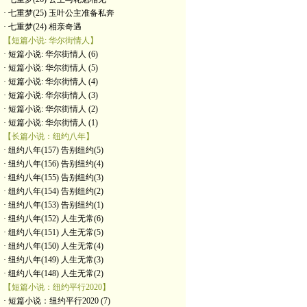
· 七重梦(25) 玉叶公主准备私奔
· 七重梦(24) 相亲奇遇
【短篇小说: 华尔街情人】
· 短篇小说: 华尔街情人 (6)
· 短篇小说: 华尔街情人 (5)
· 短篇小说: 华尔街情人 (4)
· 短篇小说: 华尔街情人 (3)
· 短篇小说: 华尔街情人 (2)
· 短篇小说: 华尔街情人 (1)
【长篇小说：纽约八年】
· 纽约八年(157) 告别纽约(5)
· 纽约八年(156) 告别纽约(4)
· 纽约八年(155) 告别纽约(3)
· 纽约八年(154) 告别纽约(2)
· 纽约八年(153) 告别纽约(1)
· 纽约八年(152) 人生无常(6)
· 纽约八年(151) 人生无常(5)
· 纽约八年(150) 人生无常(4)
· 纽约八年(149) 人生无常(3)
· 纽约八年(148) 人生无常(2)
【短篇小说：纽约平行2020】
· 短篇小说：纽约平行2020 (7)