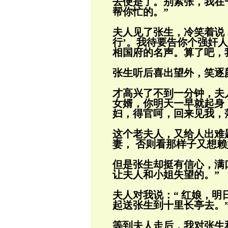
去便是了。别紧张，我在
帮你忙的。”
夫人见了张生，冷笑着说：
行’。我待要
告你个强奸人
相国府的名声。算了吧，
张生听后喜出望外，笑逐
才高兴了不到一分钟，夫
女婿，你明天一
早就起身
妇，得官呵，回来见我，
这个老夫人，又给人出难
妻， 否则看那样
子又想赖
但是张生却挺有信心，满
让夫人和小姐失
望的。”
夫人对我说：“ 红娘，
起送张生到十
里长亭去。
等到夫人走后，我对张生