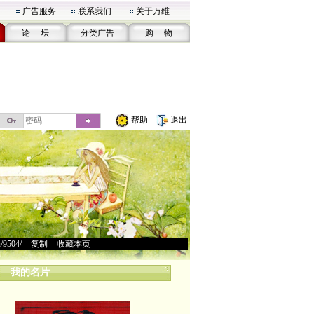
广告服务
联系我们
关于万维
论 坛
分类广告
购 物
帮助
退出
u/9504/
>
复制
>
收藏本页
我的名片