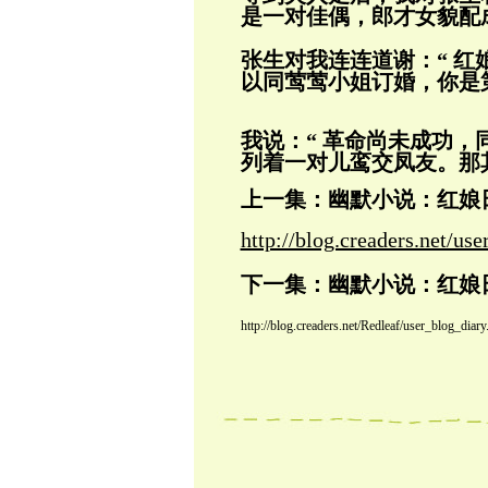
是一对佳偶，郎
才女貌配
张生对我连连道谢：“ 
以同莺莺小姐
订婚，你是
我说：“ 革命尚未成功
列着一对儿鸾交
凤友。那
上一集：幽默小说：红娘日记
http://blog.creaders.net/
下一集：幽默小说：红娘日记
http://blog.creaders.net/Redleaf/user_blog_dia