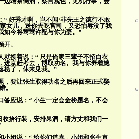
一边端茶倒酒，
察言观色，见机行事，会
“ 好秀才啊，岂不闻‘非先王之德行不敢
家女儿，送你去吃官司，又恐怕辱没了我
我
如今将莺莺许配与你为妻。”
颜开。
人就接着说：“ 只是俺家三辈子不招白衣
，进京赶考去，博取功名。我与你养着媳
落榜了，
休来见我。”
题，要让张生取得功名之后再回来正式娶
婚。
口答应说：“ 小生一定会金榜题名，不会
明日收拾行装，安排果酒，请方丈和我们一
”
和小姐说：“ 给你们道喜，小姐和张生真