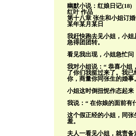
幽默小说：红娘日记(18)
红叶 作品
第十八章 张生和小姐订婚
某年某月某日
我赶快跑去见小姐，小姐
急得团团转。
看见我出现，小姐急忙问：
我对小姐说：“ 恭喜小
了你们我挺过来
了。我已
你，商量你同张生的婚事
小姐这时倒扭怩作态起来，
我说：“ 在你娘的面前有
这个假正经的小姐，同张
羞。
夫人一看见小姐，就责备