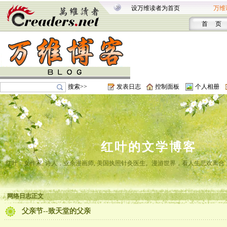
设万维读者为首页
万维
首 页
搜索>>
发表日志
控制面板
个人相册
红叶的文学博客
红叶，女作家, 诗人，业余漫画师, 美国执照针灸医生。漫游世界，看人生悲欢离
网络日志正文
父亲节--致天堂的父亲