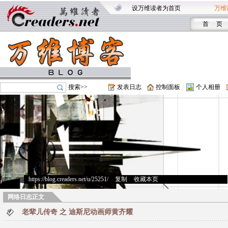
设万维读者为首页
万维
首 页
搜索>>
发表日志
控制面板
个人相册
https://blog.creaders.net/u/25251/
>
复制
>
收藏本页
网络日志正文
老辈儿传奇 之 迪斯尼动画师黄齐耀