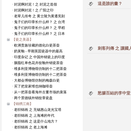
這是誰的畫？
· 封泥啊封泥！之 封泥之造假
· 封泥啊封泥！之 广阳之印
· 老辈儿传奇 之 黄士陵为黄遵宪刻
· 鬼子们的印章长什么样？ 之 台湾
· 鬼子们的印章长什么样？ 之 早稻
· 鬼子们的印章长什么样？ 之 日本
【瓷之美器】
· 欧洲贵族珍藏的德化白瓷茶壶
刺客列傳 之 讓
· 奶黃釉 - 早期英囯瓷器中的最高
· 印度杂记 之 中国外销瓷上的印度
· 胭脂红单色花卉纹釉外销瓷茶壶
· 维多利亚博物馆仿制的十二把茶壶
· 维多利亚博物馆仿制的十二把茶壶
· 大都会博物馆仿制的梅森白瓷
· 买了把皇家维也纳咖啡壶
· 从一把茶壶看海外古董市场的衰落
愁腸百結的李中堂
· 两个景德镇外销纹章瓷盘
【锦绣江南】
· 老织锦画 之 无锡惠山龙光宝塔
· 老织锦画 之 上海滩的年代
· 老织锦画 之 这是什么地方？
· 老织锦画 之 老上海滩