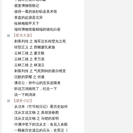
· 观复博物馆散记
· 值得一看的洛杉矶县美术馆
· 算盘的起源是北宋
· 桂林梅瓶甲天下
· 瑞玲博物馆最精端的德化白瓷
【星光大道】
· 刺客列传 之 海军总长程璧光之死
· 转型正义 之 西螺廖氏家族
· 云林三雄 之 廖文毅
· 云林三雄 之 李万居
· 云林三雄 之 林顶立
· 刺客列传 之 气死荆轲的塞尔维亚
· 沉默的荣耀 之 何遂
· 潘谷公：孙中山的忠实追随者
· 听说万润南死了，纪念一下
· 说一下阎润涛
【讀史小記】
· 从洁本《竺可桢日记》看历史如何
· 沈从文说文物 之 真假游春图
· 沈从文说文物 之 马镫的发明
· 许渊冲笔下的沈从文：各花入各眼
· 一颗被历史遗忘的石头：史景迁《