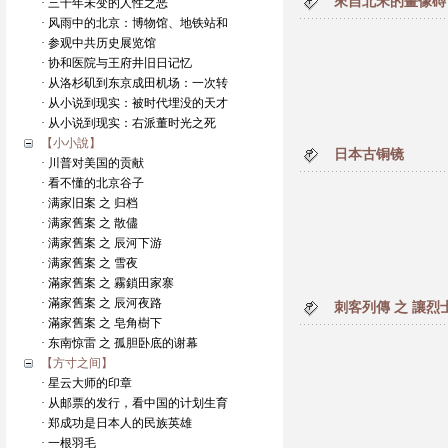
來自北宋的畫像磗
· 三千年未变的人性之恶
· 风雨中的北京：博物馆、地铁站和
· 参观中共历史展览馆
· 协和医院与王府井旧日记忆
· 从洛杉矶到东京成田机场：一次转
· 从小说到现实：被时代埋没的天才
· 从小说到现实：右派董时光之死
【小小說】
日本古铜镜
· 川普对美国的贡献
· 看不懂的北京谷子
· 满家旧案 之 归档
· 满家舊案 之 散儘
· 满家舊案 之 辰河下游
· 满家舊案 之 雪夜
· 滿家舊案 之 霧鎖田家寨
· 滿家舊案 之 辰河夜路
刺客列傳 之 讓
· 滿家舊案 之 皂角樹下
· 东南惊雷 之 孤胆卧底的谢幕
【方寸之间】
· 星云大师的印章
· 从邮票的发行，看中国的计划生育
· 郑成功是日本人的民族英雄
· 一根羽毛