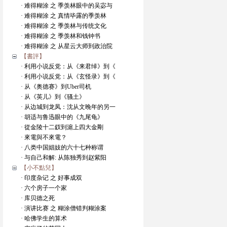
· 难得糊涂 之 季羡林眼中的吴宓与
· 难得糊涂 之 真情毕露的季羡林
· 难得糊涂 之 季羡林与传统文化
· 难得糊涂 之 季羡林和钱钟书
· 难得糊涂 之 从星云大师到政治院
【書評】
· 利用小说反党：从《来君绰》到《
· 利用小说反党：从《玄怪录》到《
· 从《奥德赛》到Uber司机
· 从《英儿》到《骚土》
· 从边城到龙凤：沈从文晚年的另一
· 胡适与鲁迅眼中的《九尾龟》
· 從金陵十二釵到滬上四大金剛
· 來電與不來電？
· 八类中国娼妓的六十七种称谓
· 与自己和解: 从陈独秀到赵紫阳
【小不點兒】
· 印度杂记 之 好事成双
· 六个房子一个家
· 库贝德之死
· 演讲比赛 之 糊涂僧错判糊涂案
· 哈佛学生的算术