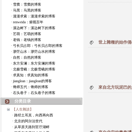
· 雪窦：雪窦的博客
· 马黑：马黑的博客
· 漫漫求索：漫漫求索的博客
· renweida：俯视百年
· 溪边树下：溪边树下的博客
· 艺萌：艺萌的博客
· 老钱：老钱的博客
世上雜種的始作俑
· 弓长贝占郎：弓长贝占郎的博客
· 渺茫山水：渺茫山水的博客
· 自然：自然的博客
· 东方安澜：东方安澜的博客
· 北极雪橇：北极雪橇的博客
· 求真知：求真知的博客
· jianglean：jianglean的博客
· 馋师五代：馋师的博客
來自北方玩泥巴的
· 石头巷子：石头巷子的博客
分类目录
【人生雜談】
· 路经土耳其，向西再向西
· 北京的阿尔法世代
· 从草原天路到官厅湖畔