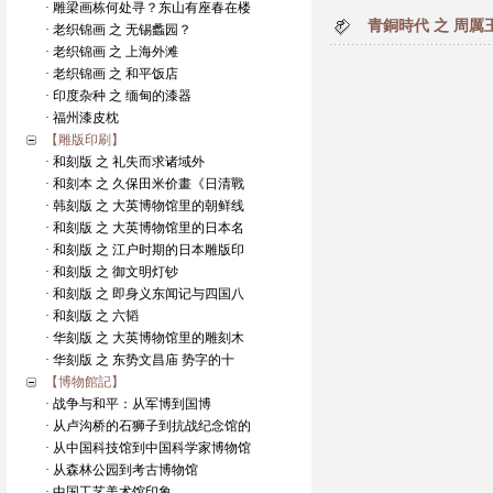
· 雕梁画栋何处寻？东山有座春在楼
青銅時代 之 周厲
· 老织锦画 之 无锡蠡园？
· 老织锦画 之 上海外滩
· 老织锦画 之 和平饭店
· 印度杂种 之 缅甸的漆器
· 福州漆皮枕
【雕版印刷】
· 和刻版 之 礼失而求诸域外
· 和刻本 之 久保田米价畫《日清戰
· 韩刻版 之 大英博物馆里的朝鲜线
· 和刻版 之 大英博物馆里的日本名
· 和刻版 之 江户时期的日本雕版印
· 和刻版 之 御文明灯钞
· 和刻版 之 即身义东闻记与四国八
· 和刻版 之 六韬
· 华刻版 之 大英博物馆里的雕刻木
· 华刻版 之 东势文昌庙 势字的十
【博物館記】
· 战争与和平：从军博到国博
· 从卢沟桥的石狮子到抗战纪念馆的
· 从中国科技馆到中国科学家博物馆
· 从森林公园到考古博物馆
· 中国工艺美术馆印象