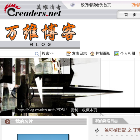
设万维读者为首页
万维
首 页
搜索>>
发表日志
控制面板
个人相册
https://blog.creaders.net/u/25251/
>
复制
>
收藏本页
我的网络日志
我的名片
竺可楨日記 之 丁