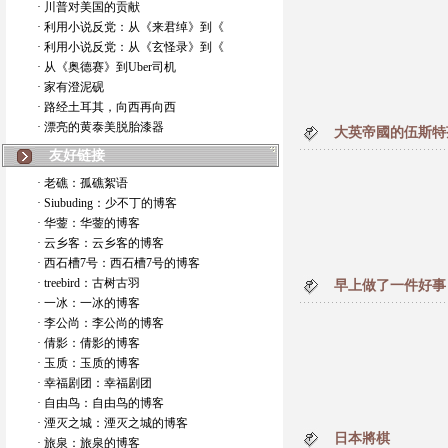
· 川普对美国的贡献
· 利用小说反党：从《来君绰》到《
· 利用小说反党：从《玄怪录》到《
· 从《奥德赛》到Uber司机
· 家有澄泥砚
· 路经土耳其，向西再向西
· 漂亮的黄泰美脱胎漆器
大英帝國的伍斯特
友好链接
· 老礁：孤礁絮语
· Siubuding：少不丁的博客
· 华蓥：华蓥的博客
· 云乡客：云乡客的博客
· 西石槽7号：西石槽7号的博客
· treebird：古树古羽
早上做了一件好事
· 一冰：一冰的博客
· 李公尚：李公尚的博客
· 倩影：倩影的博客
· 玉质：玉质的博客
· 幸福剧团：幸福剧团
· 自由鸟：自由鸟的博客
· 湮灭之城：湮灭之城的博客
日本將棋
· 旅泉：旅泉的博客