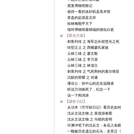
· 观复博物馆散记
· 值得一看的洛杉矶县美术馆
· 算盘的起源是北宋
· 桂林梅瓶甲天下
· 瑞玲博物馆最精端的德化白瓷
【星光大道】
· 刺客列传 之 海军总长程璧光之死
· 转型正义 之 西螺廖氏家族
· 云林三雄 之 廖文毅
· 云林三雄 之 李万居
· 云林三雄 之 林顶立
· 刺客列传 之 气死荆轲的塞尔维亚
· 沉默的荣耀 之 何遂
· 潘谷公：孙中山的忠实追随者
· 听说万润南死了，纪念一下
· 说一下阎润涛
【讀史小記】
· 从洁本《竺可桢日记》看历史如何
· 沈从文说文物 之 真假游春图
· 沈从文说文物 之 马镫的发明
· 许渊冲笔下的沈从文：各花入各眼
· 一颗被历史遗忘的石头：史景迁《