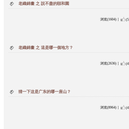
老織錦畫 之 説不盡的頤和園
浏览(1604)
(5
老織錦畫 之 這是哪一個地方？
浏览(2636)
(4
猜一下这是广东的哪一座山？
浏览(8964)
(4