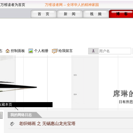
设万维读者为首页
万维读者网 -- 全球华人的精神家园
首 页
新 闻
视 频
博 客
志
控制面板
个人相册
给我留言
席琳
日有所思
收藏本页
我的网络日志
老织锦画 之 无锡惠山龙光宝塔