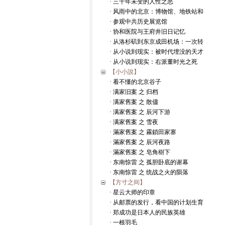
· 三千年未变的人性之恶
· 风雨中的北京：博物馆、地铁站和
· 参观中共历史展览馆
· 协和医院与王府井旧日记忆
· 从洛杉矶到东京成田机场：一次转
· 从小说到现实：被时代埋没的天才
· 从小说到现实：右派董时光之死
【小小說】
· 看不懂的北京谷子
· 满家旧案 之 归档
· 满家舊案 之 散儘
· 满家舊案 之 辰河下游
· 满家舊案 之 雪夜
· 滿家舊案 之 霧鎖田家寨
· 滿家舊案 之 辰河夜路
· 滿家舊案 之 皂角樹下
· 东南惊雷 之 孤胆卧底的谢幕
· 东南惊雷 之 统战之火的陨落
【方寸之间】
· 星云大师的印章
· 从邮票的发行，看中国的计划生育
· 郑成功是日本人的民族英雄
· 一根羽毛