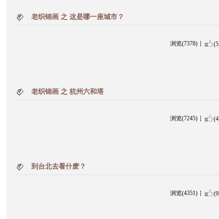
老织锦画 之 这是哪一座城市？
浏览(7378)
(5
老织锦画 之 杭州六和塔
浏览(7245)
(4
到台北去看什麽？
浏览(4351)
(9