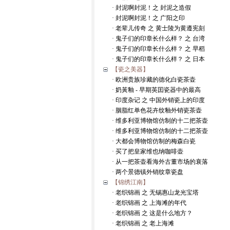
· 封泥啊封泥！之 封泥之造假
· 封泥啊封泥！之 广阳之印
· 老辈儿传奇 之 黄士陵为黄遵宪刻
· 鬼子们的印章长什么样？ 之 台湾
· 鬼子们的印章长什么样？ 之 早稻
· 鬼子们的印章长什么样？ 之 日本
【瓷之美器】
· 欧洲贵族珍藏的德化白瓷茶壶
· 奶黃釉 - 早期英囯瓷器中的最高
· 印度杂记 之 中国外销瓷上的印度
· 胭脂红单色花卉纹釉外销瓷茶壶
· 维多利亚博物馆仿制的十二把茶壶
· 维多利亚博物馆仿制的十二把茶壶
· 大都会博物馆仿制的梅森白瓷
· 买了把皇家维也纳咖啡壶
· 从一把茶壶看海外古董市场的衰落
· 两个景德镇外销纹章瓷盘
【锦绣江南】
· 老织锦画 之 无锡惠山龙光宝塔
· 老织锦画 之 上海滩的年代
· 老织锦画 之 这是什么地方？
· 老织锦画 之 老上海滩