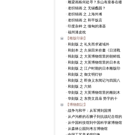
· 雕梁画栋何处寻？东山有座春在楼
· 老织锦画 之 无锡蠡园？
· 老织锦画 之 上海外滩
· 老织锦画 之 和平饭店
· 印度杂种 之 缅甸的漆器
· 福州漆皮枕
【雕版印刷】
· 和刻版 之 礼失而求诸域外
· 和刻本 之 久保田米价畫《日清戰
· 韩刻版 之 大英博物馆里的朝鲜线
· 和刻版 之 大英博物馆里的日本名
· 和刻版 之 江户时期的日本雕版印
· 和刻版 之 御文明灯钞
· 和刻版 之 即身义东闻记与四国八
· 和刻版 之 六韬
· 华刻版 之 大英博物馆里的雕刻木
· 华刻版 之 东势文昌庙 势字的十
【博物館記】
· 战争与和平：从军博到国博
· 从卢沟桥的石狮子到抗战纪念馆的
· 从中国科技馆到中国科学家博物馆
· 从森林公园到考古博物馆
· 中国工艺美术馆印象