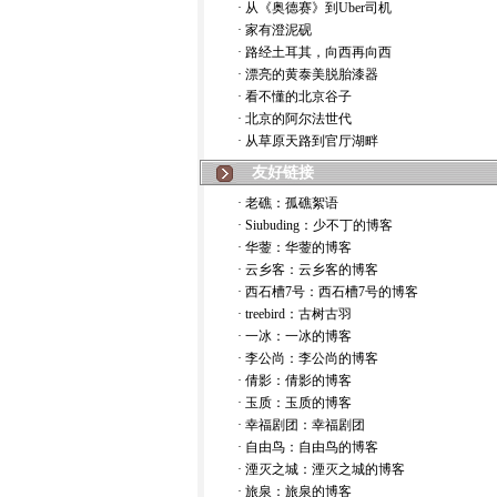
· 从《奥德赛》到Uber司机
· 家有澄泥砚
· 路经土耳其，向西再向西
· 漂亮的黄泰美脱胎漆器
· 看不懂的北京谷子
· 北京的阿尔法世代
· 从草原天路到官厅湖畔
友好链接
· 老礁：孤礁絮语
· Siubuding：少不丁的博客
· 华蓥：华蓥的博客
· 云乡客：云乡客的博客
· 西石槽7号：西石槽7号的博客
· treebird：古树古羽
· 一冰：一冰的博客
· 李公尚：李公尚的博客
· 倩影：倩影的博客
· 玉质：玉质的博客
· 幸福剧团：幸福剧团
· 自由鸟：自由鸟的博客
· 湮灭之城：湮灭之城的博客
· 旅泉：旅泉的博客