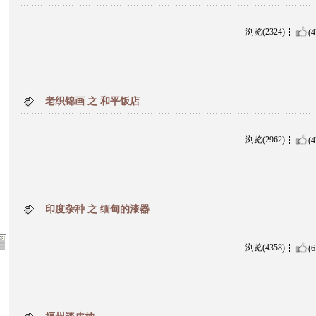
浏览(2324)
(4
老织锦画 之 和平饭店
浏览(2962)
(4
印度杂种 之 缅甸的漆器
浏览(4358)
(6