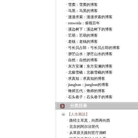
· 雪窦：雪窦的博客
· 马黑：马黑的博客
· 漫漫求索：漫漫求索的博客
· renweida：俯视百年
· 溪边树下：溪边树下的博客
· 艺萌：艺萌的博客
· 老钱：老钱的博客
· 弓长贝占郎：弓长贝占郎的博客
· 渺茫山水：渺茫山水的博客
· 自然：自然的博客
· 东方安澜：东方安澜的博客
· 北极雪橇：北极雪橇的博客
· 求真知：求真知的博客
· jianglean：jianglean的博客
· 馋师五代：馋师的博客
· 石头巷子：石头巷子的博客
分类目录
【人生雜談】
· 路经土耳其，向西再向西
· 北京的阿尔法世代
· 从草原天路到官厅湖畔