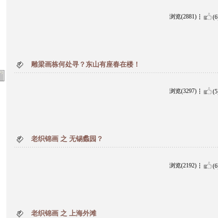
浏览(2881)
(6
雕梁画栋何处寻？东山有座春在楼！
浏览(3297)
(5
老织锦画 之 无锡蠡园？
浏览(2192)
(6
老织锦画 之 上海外滩