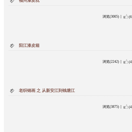
福州漆皮枕
浏览(3005)
(6
阳江漆皮箱
浏览(2242)
(4
老织锦画 之 从新安江到钱塘江
浏览(3875)
(4