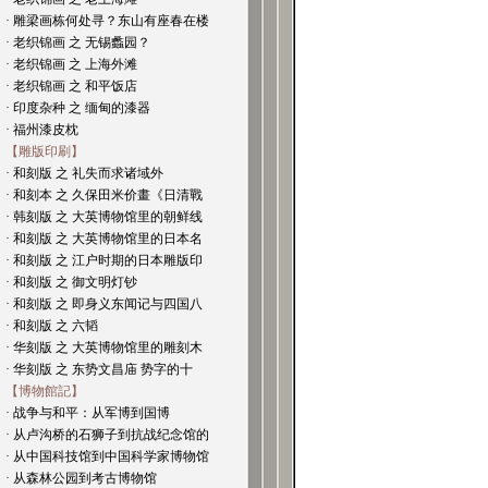
· 雕梁画栋何处寻？东山有座春在楼
· 老织锦画 之 无锡蠡园？
· 老织锦画 之 上海外滩
· 老织锦画 之 和平饭店
· 印度杂种 之 缅甸的漆器
· 福州漆皮枕
【雕版印刷】
· 和刻版 之 礼失而求诸域外
· 和刻本 之 久保田米价畫《日清戰
· 韩刻版 之 大英博物馆里的朝鲜线
· 和刻版 之 大英博物馆里的日本名
· 和刻版 之 江户时期的日本雕版印
· 和刻版 之 御文明灯钞
· 和刻版 之 即身义东闻记与四国八
· 和刻版 之 六韬
· 华刻版 之 大英博物馆里的雕刻木
· 华刻版 之 东势文昌庙 势字的十
【博物館記】
· 战争与和平：从军博到国博
· 从卢沟桥的石狮子到抗战纪念馆的
· 从中国科技馆到中国科学家博物馆
· 从森林公园到考古博物馆