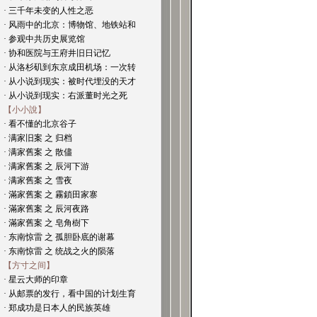
· 三千年未变的人性之恶
· 风雨中的北京：博物馆、地铁站和
· 参观中共历史展览馆
· 协和医院与王府井旧日记忆
· 从洛杉矶到东京成田机场：一次转
· 从小说到现实：被时代埋没的天才
· 从小说到现实：右派董时光之死
【小小說】
· 看不懂的北京谷子
· 满家旧案 之 归档
· 满家舊案 之 散儘
· 满家舊案 之 辰河下游
· 满家舊案 之 雪夜
· 滿家舊案 之 霧鎖田家寨
· 滿家舊案 之 辰河夜路
· 滿家舊案 之 皂角樹下
· 东南惊雷 之 孤胆卧底的谢幕
· 东南惊雷 之 统战之火的陨落
【方寸之间】
· 星云大师的印章
· 从邮票的发行，看中国的计划生育
· 郑成功是日本人的民族英雄