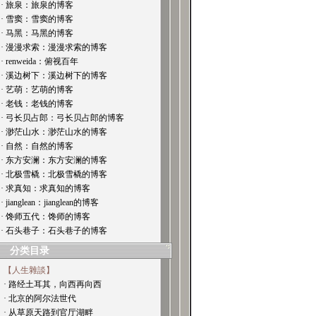
· 旅泉：旅泉的博客
· 雪窦：雪窦的博客
· 马黑：马黑的博客
· 漫漫求索：漫漫求索的博客
· renweida：俯视百年
· 溪边树下：溪边树下的博客
· 艺萌：艺萌的博客
· 老钱：老钱的博客
· 弓长贝占郎：弓长贝占郎的博客
· 渺茫山水：渺茫山水的博客
· 自然：自然的博客
· 东方安澜：东方安澜的博客
· 北极雪橇：北极雪橇的博客
· 求真知：求真知的博客
· jianglean：jianglean的博客
· 馋师五代：馋师的博客
· 石头巷子：石头巷子的博客
分类目录
【人生雜談】
· 路经土耳其，向西再向西
· 北京的阿尔法世代
· 从草原天路到官厅湖畔