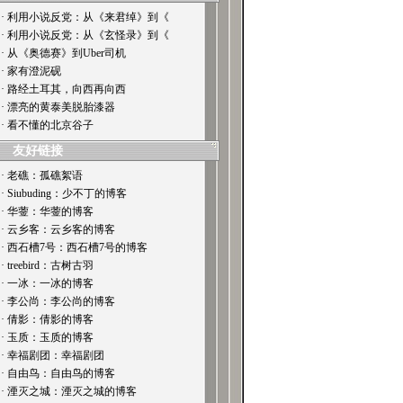
· 利用小说反党：从《来君绰》到《
· 利用小说反党：从《玄怪录》到《
· 从《奥德赛》到Uber司机
· 家有澄泥砚
· 路经土耳其，向西再向西
· 漂亮的黄泰美脱胎漆器
· 看不懂的北京谷子
友好链接
· 老礁：孤礁絮语
· Siubuding：少不丁的博客
· 华蓥：华蓥的博客
· 云乡客：云乡客的博客
· 西石槽7号：西石槽7号的博客
· treebird：古树古羽
· 一冰：一冰的博客
· 李公尚：李公尚的博客
· 倩影：倩影的博客
· 玉质：玉质的博客
· 幸福剧团：幸福剧团
· 自由鸟：自由鸟的博客
· 湮灭之城：湮灭之城的博客