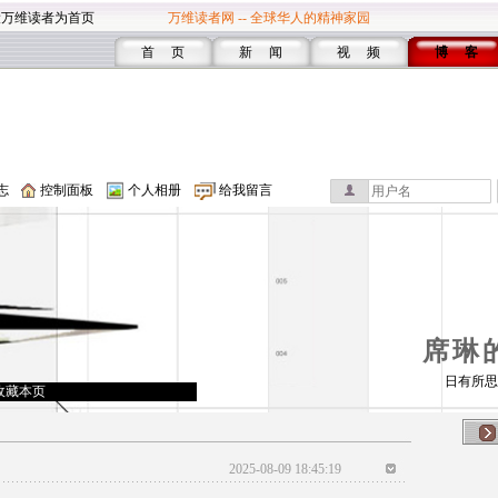
设万维读者为首页
万维读者网 -- 全球华人的精神家园
首 页
新 闻
视 频
博 客
志
控制面板
个人相册
给我留言
席琳
日有所思
收藏本页
2025-08-09 18:45:19