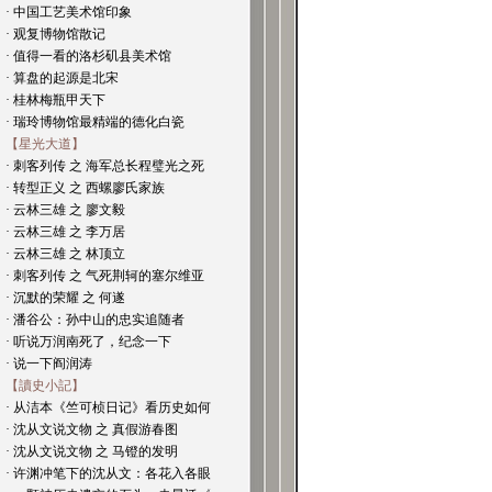
· 中国工艺美术馆印象
· 观复博物馆散记
· 值得一看的洛杉矶县美术馆
· 算盘的起源是北宋
· 桂林梅瓶甲天下
· 瑞玲博物馆最精端的德化白瓷
【星光大道】
· 刺客列传 之 海军总长程璧光之死
· 转型正义 之 西螺廖氏家族
· 云林三雄 之 廖文毅
· 云林三雄 之 李万居
· 云林三雄 之 林顶立
· 刺客列传 之 气死荆轲的塞尔维亚
· 沉默的荣耀 之 何遂
· 潘谷公：孙中山的忠实追随者
· 听说万润南死了，纪念一下
· 说一下阎润涛
【讀史小記】
· 从洁本《竺可桢日记》看历史如何
· 沈从文说文物 之 真假游春图
· 沈从文说文物 之 马镫的发明
· 许渊冲笔下的沈从文：各花入各眼