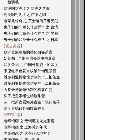
· 一根羽毛
· 封泥啊封泥！之 封泥之造假
· 封泥啊封泥！之 广阳之印
· 老辈儿传奇 之 黄士陵为黄遵宪刻
· 鬼子们的印章长什么样？ 之 台湾
· 鬼子们的印章长什么样？ 之 早稻
· 鬼子们的印章长什么样？ 之 日本
【瓷之美器】
· 欧洲贵族珍藏的德化白瓷茶壶
· 奶黃釉 - 早期英囯瓷器中的最高
· 印度杂记 之 中国外销瓷上的印度
· 胭脂红单色花卉纹釉外销瓷茶壶
· 维多利亚博物馆仿制的十二把茶壶
· 维多利亚博物馆仿制的十二把茶壶
· 大都会博物馆仿制的梅森白瓷
· 买了把皇家维也纳咖啡壶
· 从一把茶壶看海外古董市场的衰落
· 两个景德镇外销纹章瓷盘
【锦绣江南】
· 老织锦画 之 无锡惠山龙光宝塔
· 老织锦画 之 上海滩的年代
· 老织锦画 之 这是什么地方？
· 老织锦画 之 老上海滩