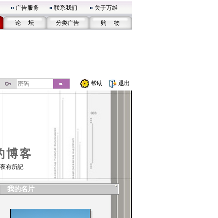
广告服务
联系我们
关于万维
论 坛
分类广告
购 物
帮助
退出
的博客
夜有所記
我的名片