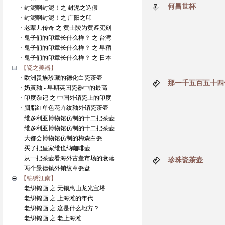
何昌世杯
· 封泥啊封泥！之 封泥之造假
· 封泥啊封泥！之 广阳之印
· 老辈儿传奇 之 黄士陵为黄遵宪刻
· 鬼子们的印章长什么样？ 之 台湾
· 鬼子们的印章长什么样？ 之 早稻
· 鬼子们的印章长什么样？ 之 日本
【瓷之美器】
· 欧洲贵族珍藏的德化白瓷茶壶
那一千五百五十四
· 奶黃釉 - 早期英囯瓷器中的最高
· 印度杂记 之 中国外销瓷上的印度
· 胭脂红单色花卉纹釉外销瓷茶壶
· 维多利亚博物馆仿制的十二把茶壶
· 维多利亚博物馆仿制的十二把茶壶
· 大都会博物馆仿制的梅森白瓷
· 买了把皇家维也纳咖啡壶
· 从一把茶壶看海外古董市场的衰落
珍珠瓷茶壶
· 两个景德镇外销纹章瓷盘
【锦绣江南】
· 老织锦画 之 无锡惠山龙光宝塔
· 老织锦画 之 上海滩的年代
· 老织锦画 之 这是什么地方？
· 老织锦画 之 老上海滩