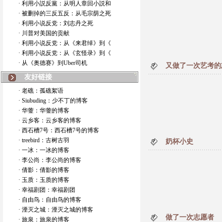
· 利用小説反黨：从明人章回小説和
· 被删掉的三反五反：从毛宗荫之死
· 利用小说反党：刘志丹之死
· 川普对美国的贡献
· 利用小说反党：从《来君绰》到《
· 利用小说反党：从《玄怪录》到《
· 从《奥德赛》到Uber司机
又做了一次艺考的
友好链接
· 老礁：孤礁絮语
· Siubuding：少不丁的博客
· 华蓥：华蓥的博客
· 云乡客：云乡客的博客
· 西石槽7号：西石槽7号的博客
· treebird：古树古羽
奶杯小史
· 一冰：一冰的博客
· 李公尚：李公尚的博客
· 倩影：倩影的博客
· 玉质：玉质的博客
· 幸福剧团：幸福剧团
· 自由鸟：自由鸟的博客
· 湮灭之城：湮灭之城的博客
做了一次志愿者
· 旅泉：旅泉的博客