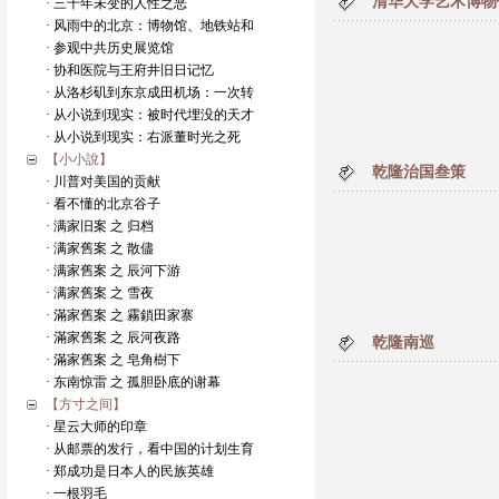
清华大学艺术博物
· 三千年未变的人性之恶
· 风雨中的北京：博物馆、地铁站和
· 参观中共历史展览馆
· 协和医院与王府井旧日记忆
· 从洛杉矶到东京成田机场：一次转
· 从小说到现实：被时代埋没的天才
· 从小说到现实：右派董时光之死
【小小說】
乾隆治国叁策
· 川普对美国的贡献
· 看不懂的北京谷子
· 满家旧案 之 归档
· 满家舊案 之 散儘
· 满家舊案 之 辰河下游
· 满家舊案 之 雪夜
· 滿家舊案 之 霧鎖田家寨
· 滿家舊案 之 辰河夜路
乾隆南巡
· 滿家舊案 之 皂角樹下
· 东南惊雷 之 孤胆卧底的谢幕
【方寸之间】
· 星云大师的印章
· 从邮票的发行，看中国的计划生育
· 郑成功是日本人的民族英雄
· 一根羽毛