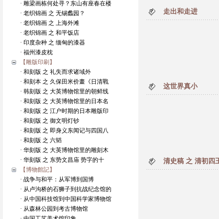
· 雕梁画栋何处寻？东山有座春在楼
走出和走进
· 老织锦画 之 无锡蠡园？
· 老织锦画 之 上海外滩
· 老织锦画 之 和平饭店
· 印度杂种 之 缅甸的漆器
· 福州漆皮枕
【雕版印刷】
· 和刻版 之 礼失而求诸域外
· 和刻本 之 久保田米价畫《日清戰
这世界真小
· 韩刻版 之 大英博物馆里的朝鲜线
· 和刻版 之 大英博物馆里的日本名
· 和刻版 之 江户时期的日本雕版印
· 和刻版 之 御文明灯钞
· 和刻版 之 即身义东闻记与四国八
· 和刻版 之 六韬
· 华刻版 之 大英博物馆里的雕刻木
· 华刻版 之 东势文昌庙 势字的十
清史稿 之 清初四
【博物館記】
· 战争与和平：从军博到国博
· 从卢沟桥的石狮子到抗战纪念馆的
· 从中国科技馆到中国科学家博物馆
· 从森林公园到考古博物馆
· 中国工艺美术馆印象