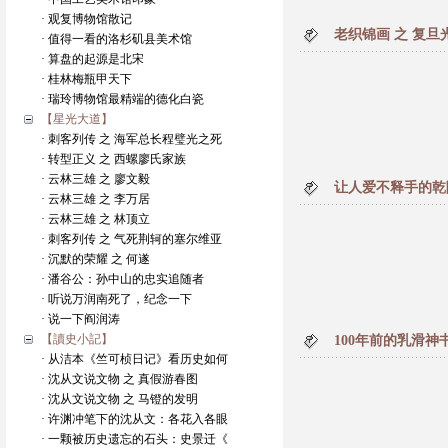
· 观复博物馆散记
老织锦画 之 复
· 值得一看的洛杉矶县美术馆
· 算盘的起源是北宋
· 桂林梅瓶甲天下
· 瑞玲博物馆最精端的德化白瓷
【星光大道】
· 刺客列传 之 海军总长程璧光之死
· 转型正义 之 西螺廖氏家族
· 云林三雄 之 廖文毅
让人爱不释手的乾
· 云林三雄 之 李万居
· 云林三雄 之 林顶立
· 刺客列传 之 气死荆轲的塞尔维亚
· 沉默的荣耀 之 何遂
· 潘谷公：孙中山的忠实追随者
· 听说万润南死了，纪念一下
· 说一下阎润涛
【讀史小記】
100年前的乳滑神
· 从洁本《竺可桢日记》看历史如何
· 沈从文说文物 之 真假游春图
· 沈从文说文物 之 马镫的发明
· 许渊冲笔下的沈从文：各花入各眼
· 一颗被历史遗忘的石头：史景迁《