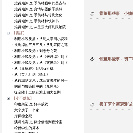
· 难得糊涂 之 季羡林眼中的吴宓与
· 难得糊涂 之 真情毕露的季羡林
骨董那些事 - 小
· 难得糊涂 之 季羡林与传统文化
· 难得糊涂 之 季羡林和钱钟书
· 难得糊涂 之 从星云大师到政治院
【書評】
· 利用小説反黨：从明人章回小説和
· 被删掉的三反五反：从毛宗荫之死
· 利用小说反党：刘志丹之死
· 利用小说反党：从《来君绰》到《
骨董那些事 - 初
· 利用小说反党：从《玄怪录》到《
· 从《奥德赛》到Uber司机
· 从《英儿》到《骚土》
· 从边城到龙凤：沈从文晚年的另一
· 胡适与鲁迅眼中的《九尾龟》
· 從金陵十二釵到滬上四大金剛
【小不點兒】
· 印度杂记 之 好事成双
领了两个新冠测试
· 六个房子一个家
· 库贝德之死
· 演讲比赛 之 糊涂僧错判糊涂案
· 哈佛学生的算术