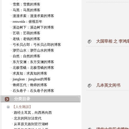
· 雪窦：雪窦的博客
· 马黑：马黑的博客
· 漫漫求索：漫漫求索的博客
· renweida：俯视百年
· 溪边树下：溪边树下的博客
· 艺萌：艺萌的博客
· 老钱：老钱的博客
大国宰相 之 李鸿
· 弓长贝占郎：弓长贝占郎的博客
· 渺茫山水：渺茫山水的博客
· 自然：自然的博客
· 东方安澜：东方安澜的博客
· 北极雪橇：北极雪橇的博客
· 求真知：求真知的博客
· jianglean：jianglean的博客
· 馋师五代：馋师的博客
几本英文闲书
· 石头巷子：石头巷子的博客
分类目录
【人生雜談】
· 路经土耳其，向西再向西
· 北京的阿尔法世代
· 从草原天路到官厅湖畔