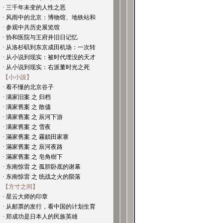
· 三千年未变的人性之恶
· 风雨中的北京：博物馆、地铁站和
· 参观中共历史展览馆
· 协和医院与王府井旧日记忆
· 从洛杉矶到东京成田机场：一次转
· 从小说到现实：被时代埋没的天才
· 从小说到现实：右派董时光之死
【小小說】
· 看不懂的北京谷子
· 满家旧案 之 归档
· 满家舊案 之 散儘
· 满家舊案 之 辰河下游
· 满家舊案 之 雪夜
· 滿家舊案 之 霧鎖田家寨
· 滿家舊案 之 辰河夜路
· 滿家舊案 之 皂角樹下
· 东南惊雷 之 孤胆卧底的谢幕
· 东南惊雷 之 统战之火的陨落
【方寸之间】
· 星云大师的印章
· 从邮票的发行，看中国的计划生育
· 郑成功是日本人的民族英雄