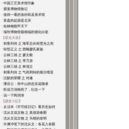
· 中国工艺美术馆印象
· 观复博物馆散记
· 值得一看的洛杉矶县美术馆
· 算盘的起源是北宋
· 桂林梅瓶甲天下
· 瑞玲博物馆最精端的德化白瓷
【星光大道】
· 刺客列传 之 海军总长程璧光之死
· 转型正义 之 西螺廖氏家族
· 云林三雄 之 廖文毅
· 云林三雄 之 李万居
· 云林三雄 之 林顶立
· 刺客列传 之 气死荆轲的塞尔维亚
· 沉默的荣耀 之 何遂
· 潘谷公：孙中山的忠实追随者
· 听说万润南死了，纪念一下
· 说一下阎润涛
【讀史小記】
· 从洁本《竺可桢日记》看历史如何
· 沈从文说文物 之 真假游春图
· 沈从文说文物 之 马镫的发明
· 许渊冲笔下的沈从文：各花入各眼