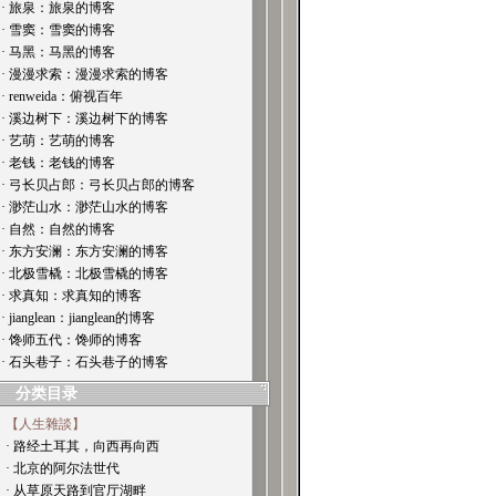
· 旅泉：旅泉的博客
· 雪窦：雪窦的博客
· 马黑：马黑的博客
· 漫漫求索：漫漫求索的博客
· renweida：俯视百年
· 溪边树下：溪边树下的博客
· 艺萌：艺萌的博客
· 老钱：老钱的博客
· 弓长贝占郎：弓长贝占郎的博客
· 渺茫山水：渺茫山水的博客
· 自然：自然的博客
· 东方安澜：东方安澜的博客
· 北极雪橇：北极雪橇的博客
· 求真知：求真知的博客
· jianglean：jianglean的博客
· 馋师五代：馋师的博客
· 石头巷子：石头巷子的博客
分类目录
【人生雜談】
· 路经土耳其，向西再向西
· 北京的阿尔法世代
· 从草原天路到官厅湖畔