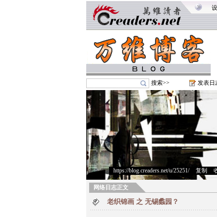
搜索>>
发表日
https://blog.creaders.net/u/25251/
>
复制
>
网络日志正文
老织锦画 之 无锡蠡园？