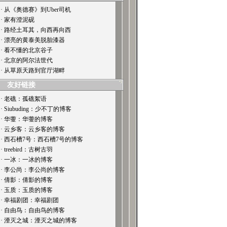
· 从《奥德赛》到Uber司机
· 家有澄泥砚
· 路经土耳其，向西再向西
· 漂亮的黄泰美脱胎漆器
· 看不懂的北京谷子
· 北京的阿尔法世代
· 从草原天路到官厅湖畔
友好链接
· 老礁：孤礁絮语
· Siubuding：少不丁的博客
· 华蓥：华蓥的博客
· 云乡客：云乡客的博客
· 西石槽7号：西石槽7号的博客
· treebird：古树古羽
· 一冰：一冰的博客
· 李公尚：李公尚的博客
· 倩影：倩影的博客
· 玉质：玉质的博客
· 幸福剧团：幸福剧团
· 自由鸟：自由鸟的博客
· 湮灭之城：湮灭之城的博客