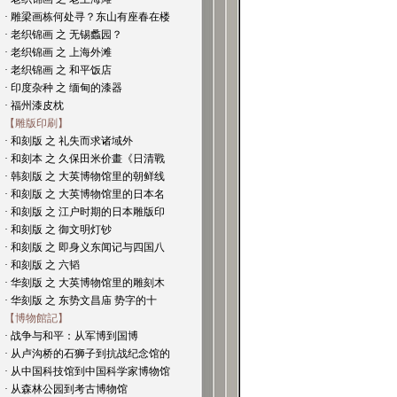
· 雕梁画栋何处寻？东山有座春在楼
· 老织锦画 之 无锡蠡园？
· 老织锦画 之 上海外滩
· 老织锦画 之 和平饭店
· 印度杂种 之 缅甸的漆器
· 福州漆皮枕
【雕版印刷】
· 和刻版 之 礼失而求诸域外
· 和刻本 之 久保田米价畫《日清戰
· 韩刻版 之 大英博物馆里的朝鲜线
· 和刻版 之 大英博物馆里的日本名
· 和刻版 之 江户时期的日本雕版印
· 和刻版 之 御文明灯钞
· 和刻版 之 即身义东闻记与四国八
· 和刻版 之 六韬
· 华刻版 之 大英博物馆里的雕刻木
· 华刻版 之 东势文昌庙 势字的十
【博物館記】
· 战争与和平：从军博到国博
· 从卢沟桥的石狮子到抗战纪念馆的
· 从中国科技馆到中国科学家博物馆
· 从森林公园到考古博物馆