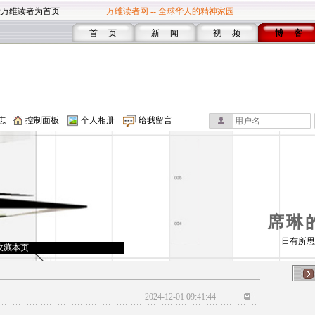
设万维读者为首页
万维读者网 -- 全球华人的精神家园
首 页
新 闻
视 频
博 客
志
控制面板
个人相册
给我留言
席琳
日有所思
收藏本页
2024-12-01 09:41:44