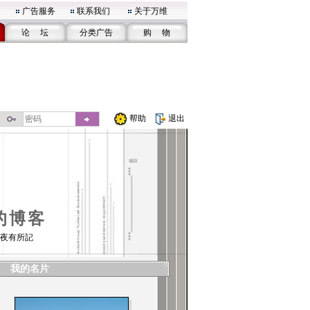
广告服务
联系我们
关于万维
论 坛
分类广告
购 物
帮助
退出
的博客
夜有所記
我的名片