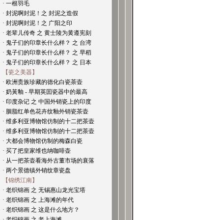
· 一根羽毛
· 封泥啊封泥！之 封泥之造假
· 封泥啊封泥！之 广阳之印
· 老辈儿传奇 之 黄士陵为黄遵宪刻
· 鬼子们的印章长什么样？ 之 台湾
· 鬼子们的印章长什么样？ 之 早稻
· 鬼子们的印章长什么样？ 之 日本
【瓷之美器】
· 欧洲贵族珍藏的德化白瓷茶壶
· 奶黃釉 - 早期英囯瓷器中的最高
· 印度杂记 之 中国外销瓷上的印度
· 胭脂红单色花卉纹釉外销瓷茶壶
· 维多利亚博物馆仿制的十二把茶壶
· 维多利亚博物馆仿制的十二把茶壶
· 大都会博物馆仿制的梅森白瓷
· 买了把皇家维也纳咖啡壶
· 从一把茶壶看海外古董市场的衰落
· 两个景德镇外销纹章瓷盘
【锦绣江南】
· 老织锦画 之 无锡惠山龙光宝塔
· 老织锦画 之 上海滩的年代
· 老织锦画 之 这是什么地方？
· 老织锦画 之 老上海滩