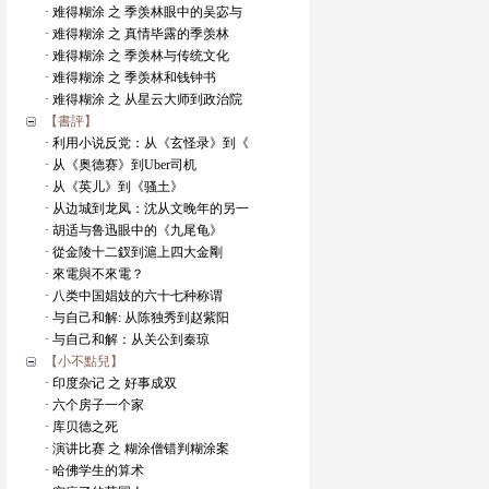
· 难得糊涂 之 季羡林眼中的吴宓与
· 难得糊涂 之 真情毕露的季羡林
· 难得糊涂 之 季羡林与传统文化
· 难得糊涂 之 季羡林和钱钟书
· 难得糊涂 之 从星云大师到政治院
【書評】
· 利用小说反党：从《玄怪录》到《
· 从《奥德赛》到Uber司机
· 从《英儿》到《骚土》
· 从边城到龙凤：沈从文晚年的另一
· 胡适与鲁迅眼中的《九尾龟》
· 從金陵十二釵到滬上四大金剛
· 來電與不來電？
· 八类中国娼妓的六十七种称谓
· 与自己和解: 从陈独秀到赵紫阳
· 与自己和解：从关公到秦琼
【小不點兒】
· 印度杂记 之 好事成双
· 六个房子一个家
· 库贝德之死
· 演讲比赛 之 糊涂僧错判糊涂案
· 哈佛学生的算术