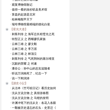
· 观复博物馆散记
· 值得一看的洛杉矶县美术馆
· 算盘的起源是北宋
· 桂林梅瓶甲天下
· 瑞玲博物馆最精端的德化白瓷
【星光大道】
· 刺客列传 之 海军总长程璧光之死
· 转型正义 之 西螺廖氏家族
· 云林三雄 之 廖文毅
· 云林三雄 之 李万居
· 云林三雄 之 林顶立
· 刺客列传 之 气死荆轲的塞尔维亚
· 沉默的荣耀 之 何遂
· 潘谷公：孙中山的忠实追随者
· 听说万润南死了，纪念一下
· 说一下阎润涛
【讀史小記】
· 从洁本《竺可桢日记》看历史如何
· 沈从文说文物 之 真假游春图
· 沈从文说文物 之 马镫的发明
· 许渊冲笔下的沈从文：各花入各眼
· 一颗被历史遗忘的石头：史景迁《