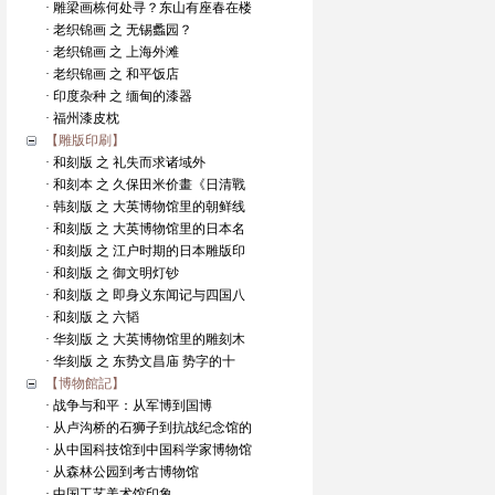
· 雕梁画栋何处寻？东山有座春在楼
· 老织锦画 之 无锡蠡园？
· 老织锦画 之 上海外滩
· 老织锦画 之 和平饭店
· 印度杂种 之 缅甸的漆器
· 福州漆皮枕
【雕版印刷】
· 和刻版 之 礼失而求诸域外
· 和刻本 之 久保田米价畫《日清戰
· 韩刻版 之 大英博物馆里的朝鲜线
· 和刻版 之 大英博物馆里的日本名
· 和刻版 之 江户时期的日本雕版印
· 和刻版 之 御文明灯钞
· 和刻版 之 即身义东闻记与四国八
· 和刻版 之 六韬
· 华刻版 之 大英博物馆里的雕刻木
· 华刻版 之 东势文昌庙 势字的十
【博物館記】
· 战争与和平：从军博到国博
· 从卢沟桥的石狮子到抗战纪念馆的
· 从中国科技馆到中国科学家博物馆
· 从森林公园到考古博物馆
· 中国工艺美术馆印象