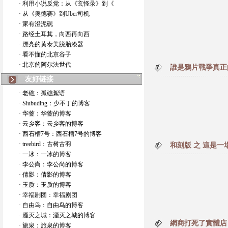
· 利用小说反党：从《玄怪录》到《
· 从《奥德赛》到Uber司机
· 家有澄泥砚
· 路经土耳其，向西再向西
· 漂亮的黄泰美脱胎漆器
· 看不懂的北京谷子
· 北京的阿尔法世代
誰是鴉片戰爭真正
友好链接
· 老礁：孤礁絮语
· Siubuding：少不丁的博客
· 华蓥：华蓥的博客
· 云乡客：云乡客的博客
· 西石槽7号：西石槽7号的博客
· treebird：古树古羽
和刻版 之 這是一
· 一冰：一冰的博客
· 李公尚：李公尚的博客
· 倩影：倩影的博客
· 玉质：玉质的博客
· 幸福剧团：幸福剧团
· 自由鸟：自由鸟的博客
· 湮灭之城：湮灭之城的博客
網商打死了實體店
· 旅泉：旅泉的博客