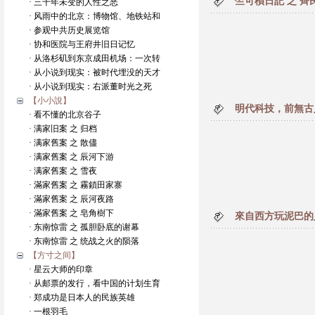
竺可楨日記 之 齊
· 三千年未变的人性之恶
· 风雨中的北京：博物馆、地铁站和
· 参观中共历史展览馆
· 协和医院与王府井旧日记忆
· 从洛杉矶到东京成田机场：一次转
· 从小说到现实：被时代埋没的天才
· 从小说到现实：右派董时光之死
【小小說】
明代科技，前無古
· 看不懂的北京谷子
· 满家旧案 之 归档
· 满家舊案 之 散儘
· 满家舊案 之 辰河下游
· 满家舊案 之 雪夜
· 滿家舊案 之 霧鎖田家寨
· 滿家舊案 之 辰河夜路
· 滿家舊案 之 皂角樹下
來自西方玩泥巴的
· 东南惊雷 之 孤胆卧底的谢幕
· 东南惊雷 之 统战之火的陨落
【方寸之间】
· 星云大师的印章
· 从邮票的发行，看中国的计划生育
· 郑成功是日本人的民族英雄
· 一根羽毛