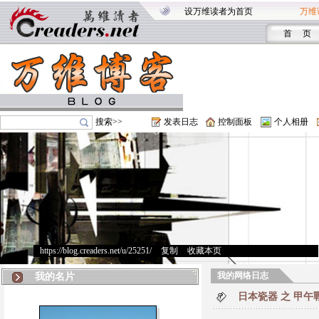
设万维读者为首页
万维
首 页
搜索>>
发表日志
控制面板
个人相册
https://blog.creaders.net/u/25251/
>
复制
>
收藏本页
我的网络日志
我的名片
日本瓷器 之 甲午