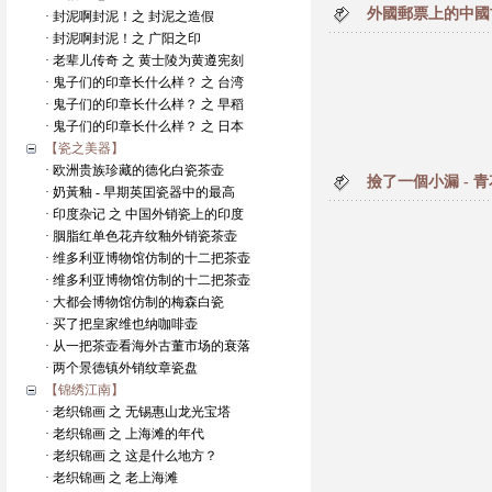
外國郵票上的中國
· 封泥啊封泥！之 封泥之造假
· 封泥啊封泥！之 广阳之印
· 老辈儿传奇 之 黄士陵为黄遵宪刻
· 鬼子们的印章长什么样？ 之 台湾
· 鬼子们的印章长什么样？ 之 早稻
· 鬼子们的印章长什么样？ 之 日本
【瓷之美器】
· 欧洲贵族珍藏的德化白瓷茶壶
撿了一個小漏 - 
· 奶黃釉 - 早期英囯瓷器中的最高
· 印度杂记 之 中国外销瓷上的印度
· 胭脂红单色花卉纹釉外销瓷茶壶
· 维多利亚博物馆仿制的十二把茶壶
· 维多利亚博物馆仿制的十二把茶壶
· 大都会博物馆仿制的梅森白瓷
· 买了把皇家维也纳咖啡壶
· 从一把茶壶看海外古董市场的衰落
· 两个景德镇外销纹章瓷盘
【锦绣江南】
· 老织锦画 之 无锡惠山龙光宝塔
· 老织锦画 之 上海滩的年代
· 老织锦画 之 这是什么地方？
· 老织锦画 之 老上海滩