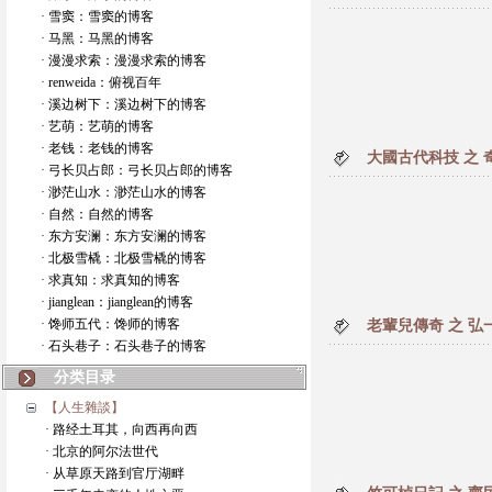
· 雪窦：雪窦的博客
· 马黑：马黑的博客
· 漫漫求索：漫漫求索的博客
· renweida：俯视百年
· 溪边树下：溪边树下的博客
· 艺萌：艺萌的博客
· 老钱：老钱的博客
大國古代科技 之 
· 弓长贝占郎：弓长贝占郎的博客
· 渺茫山水：渺茫山水的博客
· 自然：自然的博客
· 东方安澜：东方安澜的博客
· 北极雪橇：北极雪橇的博客
· 求真知：求真知的博客
· jianglean：jianglean的博客
· 馋师五代：馋师的博客
老輩兒傳奇 之 弘
· 石头巷子：石头巷子的博客
分类目录
【人生雜談】
· 路经土耳其，向西再向西
· 北京的阿尔法世代
· 从草原天路到官厅湖畔