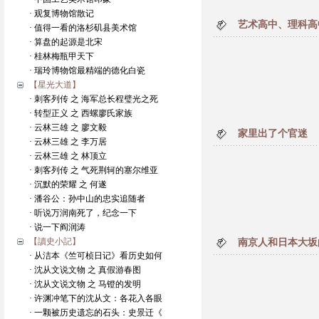
· 观复博物馆散记
艺术高中、理科高
· 值得一看的洛杉矶县美术馆
· 算盘的起源是北宋
· 桂林梅瓶甲天下
· 瑞玲博物馆最精端的德化白瓷
【星光大道】
· 刺客列传 之 海军总长程璧光之死
· 转型正义 之 西螺廖氏家族
· 云林三雄 之 廖文毅
家里出了个官迷
· 云林三雄 之 李万居
· 云林三雄 之 林顶立
· 刺客列传 之 气死荆轲的塞尔维亚
· 沉默的荣耀 之 何遂
· 潘谷公：孙中山的忠实追随者
· 听说万润南死了，纪念一下
· 说一下阎润涛
【讀史小記】
南京人和日本大坂
· 从洁本《竺可桢日记》看历史如何
· 沈从文说文物 之 真假游春图
· 沈从文说文物 之 马镫的发明
· 许渊冲笔下的沈从文：各花入各眼
· 一颗被历史遗忘的石头：史景迁《