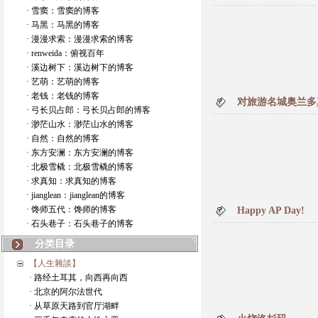
· 雪窦：雪窦的博客
· 马黑：马黑的博客
· 漫漫求索：漫漫求索的博客
· renweida：俯视百年
· 溪边树下：溪边树下的博客
· 艺萌：艺萌的博客
· 老钱：老钱的博客
对旅游名城奥兰多
· 弓长贝占郎：弓长贝占郎的博客
· 渺茫山水：渺茫山水的博客
· 自然：自然的博客
· 东方安澜：东方安澜的博客
· 北极雪橇：北极雪橇的博客
· 求真知：求真知的博客
· jianglean：jianglean的博客
· 馋师五代：馋师的博客
Happy AP Day!
· 石头巷子：石头巷子的博客
分类目录
【人生雜談】
· 路经土耳其，向西再向西
· 北京的阿尔法世代
· 从草原天路到官厅湖畔