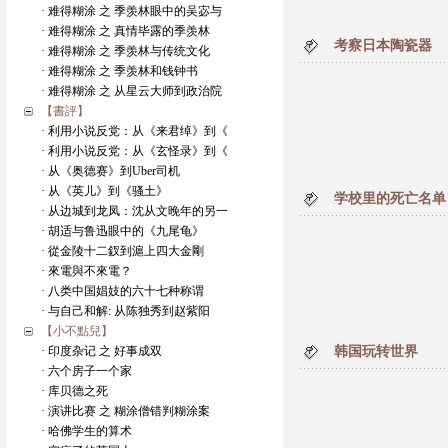
· 难得糊涂 之 季羡林眼中的吴宓与
· 难得糊涂 之 真情毕露的季羡林
考察日本陶瓷器
· 难得糊涂 之 季羡林与传统文化
· 难得糊涂 之 季羡林和钱钟书
· 难得糊涂 之 从星云大师到政治院
【書評】
· 利用小说反党：从《来君绰》到《
· 利用小说反党：从《玄怪录》到《
· 从《奥德赛》到Uber司机
· 从《英儿》到《骚土》
学校里的死亡名单
· 从边城到龙凤：沈从文晚年的另一
· 胡适与鲁迅眼中的《九尾龟》
· 從金陵十二釵到滬上四大金剛
· 來電與不來電？
· 八类中国娼妓的六十七种称谓
· 与自己和解: 从陈独秀到赵紫阳
【小不點兒】
· 印度杂记 之 好事成双
韩国玩转世界
· 六个房子一个家
· 库贝德之死
· 演讲比赛 之 糊涂僧错判糊涂案
· 哈佛学生的算术