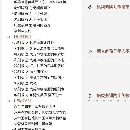
· 雕梁画栋何处寻？东山有座春在楼
從劉衛國到孫衛東 
· 老织锦画 之 无锡蠡园？
· 老织锦画 之 上海外滩
· 老织锦画 之 和平饭店
· 印度杂种 之 缅甸的漆器
· 福州漆皮枕
【雕版印刷】
· 和刻版 之 礼失而求诸域外
· 和刻本 之 久保田米价畫《日清戰
窮人的孩子早入學
· 韩刻版 之 大英博物馆里的朝鲜线
· 和刻版 之 大英博物馆里的日本名
· 和刻版 之 江户时期的日本雕版印
· 和刻版 之 御文明灯钞
· 和刻版 之 即身义东闻记与四国八
· 和刻版 之 六韬
· 华刻版 之 大英博物馆里的雕刻木
· 华刻版 之 东势文昌庙 势字的十
触类旁通的全美数
【博物館記】
· 战争与和平：从军博到国博
· 从卢沟桥的石狮子到抗战纪念馆的
· 从中国科技馆到中国科学家博物馆
· 从森林公园到考古博物馆
· 中国工艺美术馆印象