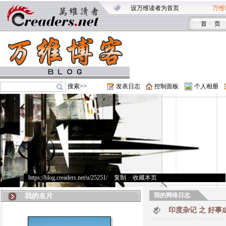
设万维读者为首页
万维
首 页
搜索>>
发表日志
控制面板
个人相册
https://blog.creaders.net/u/25251/
>
复制
>
收藏本页
我的网络日志
我的名片
印度杂记 之 好事