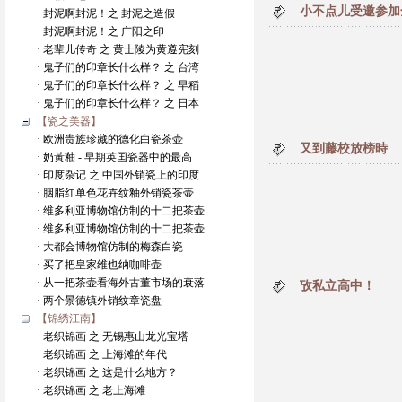
小不点儿受邀参加
· 封泥啊封泥！之 封泥之造假
· 封泥啊封泥！之 广阳之印
· 老辈儿传奇 之 黄士陵为黄遵宪刻
· 鬼子们的印章长什么样？ 之 台湾
· 鬼子们的印章长什么样？ 之 早稻
· 鬼子们的印章长什么样？ 之 日本
【瓷之美器】
· 欧洲贵族珍藏的德化白瓷茶壶
又到藤校放榜時
· 奶黃釉 - 早期英囯瓷器中的最高
· 印度杂记 之 中国外销瓷上的印度
· 胭脂红单色花卉纹釉外销瓷茶壶
· 维多利亚博物馆仿制的十二把茶壶
· 维多利亚博物馆仿制的十二把茶壶
· 大都会博物馆仿制的梅森白瓷
· 买了把皇家维也纳咖啡壶
· 从一把茶壶看海外古董市场的衰落
攷私立高中！
· 两个景德镇外销纹章瓷盘
【锦绣江南】
· 老织锦画 之 无锡惠山龙光宝塔
· 老织锦画 之 上海滩的年代
· 老织锦画 之 这是什么地方？
· 老织锦画 之 老上海滩