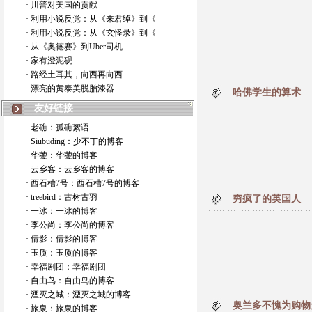
· 川普对美国的贡献
· 利用小说反党：从《来君绰》到《
· 利用小说反党：从《玄怪录》到《
· 从《奥德赛》到Uber司机
· 家有澄泥砚
· 路经土耳其，向西再向西
· 漂亮的黄泰美脱胎漆器
哈佛学生的算术
友好链接
· 老礁：孤礁絮语
· Siubuding：少不丁的博客
· 华蓥：华蓥的博客
· 云乡客：云乡客的博客
· 西石槽7号：西石槽7号的博客
· treebird：古树古羽
穷疯了的英国人
· 一冰：一冰的博客
· 李公尚：李公尚的博客
· 倩影：倩影的博客
· 玉质：玉质的博客
· 幸福剧团：幸福剧团
· 自由鸟：自由鸟的博客
· 湮灭之城：湮灭之城的博客
奥兰多不愧为购物
· 旅泉：旅泉的博客