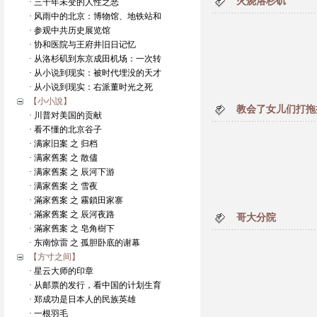
火烧洛杉矶
· 三千年未变的人性之恶
· 风雨中的北京：博物馆、地铁站和
· 参观中共历史展览馆
· 协和医院与王府井旧日记忆
· 从洛杉矶到东京成田机场：一次转
· 从小说到现实：被时代埋没的天才
· 从小说到现实：右派董时光之死
【小小說】
教会了女儿们打拖
· 川普对美国的贡献
· 看不懂的北京谷子
· 满家旧案 之 归档
· 满家舊案 之 散儘
· 满家舊案 之 辰河下游
· 满家舊案 之 雪夜
· 滿家舊案 之 霧鎖田家寨
· 滿家舊案 之 辰河夜路
哥大分院
· 滿家舊案 之 皂角樹下
· 东南惊雷 之 孤胆卧底的谢幕
【方寸之间】
· 星云大师的印章
· 从邮票的发行，看中国的计划生育
· 郑成功是日本人的民族英雄
· 一根羽毛