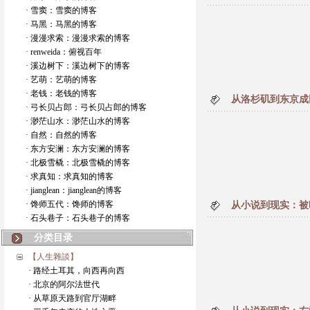
· 雪窦：雪窦的博客
· 马黑：马黑的博客
· 漫漫求索：漫漫求索的博客
· renweida：俯视百年
· 溪边树下：溪边树下的博客
· 艺萌：艺萌的博客
· 老钱：老钱的博客
从洛杉矶到东京成
· 弓长贝占郎：弓长贝占郎的博客
· 渺茫山水：渺茫山水的博客
· 自然：自然的博客
· 东方安澜：东方安澜的博客
· 北极雪橇：北极雪橇的博客
· 求真知：求真知的博客
· jianglean：jianglean的博客
· 馋师五代：馋师的博客
从小说到现实：被
· 石头巷子：石头巷子的博客
分类目录
【人生雜談】
· 路经土耳其，向西再向西
· 北京的阿尔法世代
· 从草原天路到官厅湖畔