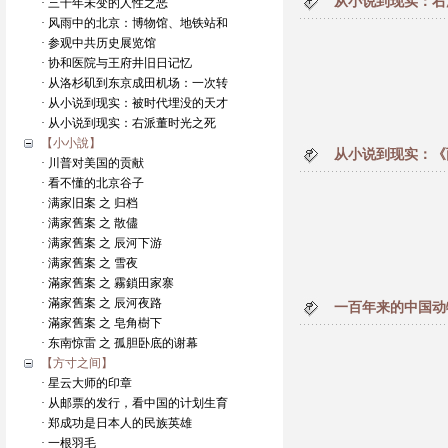
从小说到现实：右
· 三千年未变的人性之恶
· 风雨中的北京：博物馆、地铁站和
· 参观中共历史展览馆
· 协和医院与王府井旧日记忆
· 从洛杉矶到东京成田机场：一次转
· 从小说到现实：被时代埋没的天才
· 从小说到现实：右派董时光之死
【小小說】
从小说到现实：《
· 川普对美国的贡献
· 看不懂的北京谷子
· 满家旧案 之 归档
· 满家舊案 之 散儘
· 满家舊案 之 辰河下游
· 满家舊案 之 雪夜
· 滿家舊案 之 霧鎖田家寨
· 滿家舊案 之 辰河夜路
一百年来的中国动
· 滿家舊案 之 皂角樹下
· 东南惊雷 之 孤胆卧底的谢幕
【方寸之间】
· 星云大师的印章
· 从邮票的发行，看中国的计划生育
· 郑成功是日本人的民族英雄
· 一根羽毛