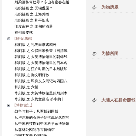
· 雕梁画栋何处寻？东山有座春在楼
为物所累
· 老织锦画 之 无锡蠡园？
· 老织锦画 之 上海外滩
· 老织锦画 之 和平饭店
· 印度杂种 之 缅甸的漆器
· 福州漆皮枕
【雕版印刷】
· 和刻版 之 礼失而求诸域外
· 和刻本 之 久保田米价畫《日清戰
为情所困
· 韩刻版 之 大英博物馆里的朝鲜线
· 和刻版 之 大英博物馆里的日本名
· 和刻版 之 江户时期的日本雕版印
· 和刻版 之 御文明灯钞
· 和刻版 之 即身义东闻记与四国八
· 和刻版 之 六韬
· 华刻版 之 大英博物馆里的雕刻木
· 华刻版 之 东势文昌庙 势字的十
大陆人在拼命赚钱
【博物館記】
· 战争与和平：从军博到国博
· 从卢沟桥的石狮子到抗战纪念馆的
· 从中国科技馆到中国科学家博物馆
· 从森林公园到考古博物馆
· 中国工艺美术馆印象