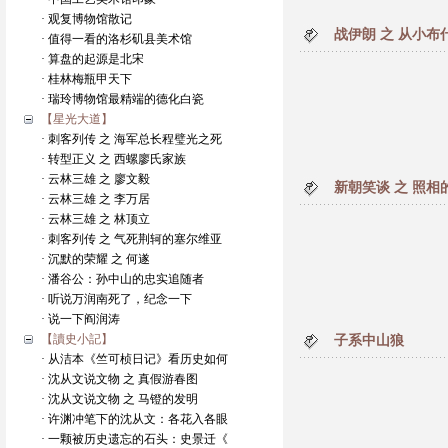
· 观复博物馆散记
战伊朗 之 从小布
· 值得一看的洛杉矶县美术馆
· 算盘的起源是北宋
· 桂林梅瓶甲天下
· 瑞玲博物馆最精端的德化白瓷
【星光大道】
· 刺客列传 之 海军总长程璧光之死
· 转型正义 之 西螺廖氏家族
· 云林三雄 之 廖文毅
新朝笑谈 之 照相
· 云林三雄 之 李万居
· 云林三雄 之 林顶立
· 刺客列传 之 气死荆轲的塞尔维亚
· 沉默的荣耀 之 何遂
· 潘谷公：孙中山的忠实追随者
· 听说万润南死了，纪念一下
· 说一下阎润涛
【讀史小記】
子系中山狼
· 从洁本《竺可桢日记》看历史如何
· 沈从文说文物 之 真假游春图
· 沈从文说文物 之 马镫的发明
· 许渊冲笔下的沈从文：各花入各眼
· 一颗被历史遗忘的石头：史景迁《