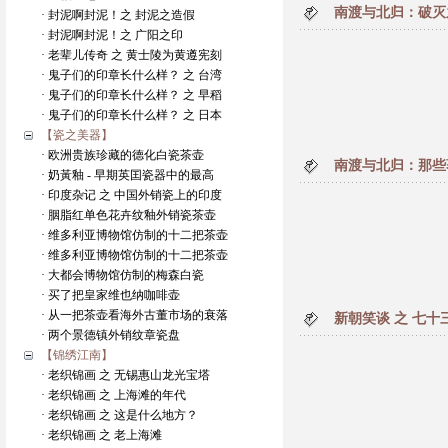
南渡与北归：破灭
· 封泥啊封泥！之 封泥之造假
· 封泥啊封泥！之 广阳之印
· 老辈儿传奇 之 黄士陵为黄遵宪刻
· 鬼子们的印章长什么样？ 之 台湾
· 鬼子们的印章长什么样？ 之 早稻
· 鬼子们的印章长什么样？ 之 日本
【瓷之美器】
· 欧洲贵族珍藏的德化白瓷茶壶
南渡与北归：那些
· 奶黃釉 - 早期英囯瓷器中的最高
· 印度杂记 之 中国外销瓷上的印度
· 胭脂红单色花卉纹釉外销瓷茶壶
· 维多利亚博物馆仿制的十二把茶壶
· 维多利亚博物馆仿制的十二把茶壶
· 大都会博物馆仿制的梅森白瓷
· 买了把皇家维也纳咖啡壶
· 从一把茶壶看海外古董市场的衰落
新朝笑谈 之 七
· 两个景德镇外销纹章瓷盘
【锦绣江南】
· 老织锦画 之 无锡惠山龙光宝塔
· 老织锦画 之 上海滩的年代
· 老织锦画 之 这是什么地方？
· 老织锦画 之 老上海滩