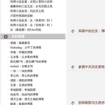
· 利用小説反黨：从明人章回小説和
· 被删掉的三反五反：从毛宗荫之死
· 利用小说反党：刘志丹之死
· 川普对美国的贡献
· 利用小说反党：从《来君绰》到《
· 利用小说反党：从《玄怪录》到《
· 从《奥德赛》到Uber司机
风雨中的北京：博
友好链接
· 老礁：孤礁絮语
· Siubuding：少不丁的博客
· 华蓥：华蓥的博客
· 云乡客：云乡客的博客
· 西石槽7号：西石槽7号的博客
· treebird：古树古羽
参观中共历史展览
· 一冰：一冰的博客
· 李公尚：李公尚的博客
· 倩影：倩影的博客
· 玉质：玉质的博客
· 幸福剧团：幸福剧团
· 自由鸟：自由鸟的博客
· 湮灭之城：湮灭之城的博客
协和医院与王府井
· 旅泉：旅泉的博客