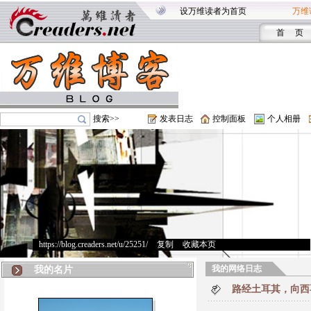
设万维读者为首页
万维
首 页
搜索>>
发表日志
控制面板
个人相册
https://blog.creaders.net/u/25251/
>
复制
>
收藏本页
我的网络日志
我的名片
路经土耳其，向西