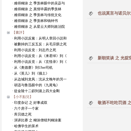
· 难得糊涂 之 季羡林眼中的吴宓与
· 难得糊涂 之 真情毕露的季羡林
也说莫言与诺贝尔
· 难得糊涂 之 季羡林与传统文化
· 难得糊涂 之 季羡林和钱钟书
· 难得糊涂 之 从星云大师到政治院
【書評】
· 利用小説反黨：从明人章回小説和
· 被删掉的三反五反：从毛宗荫之死
· 利用小说反党：刘志丹之死
· 利用小说反党：从《来君绰》到《
新朝笑谈 之 光腚
· 利用小说反党：从《玄怪录》到《
· 从《奥德赛》到Uber司机
· 从《英儿》到《骚土》
· 从边城到龙凤：沈从文晚年的另一
· 胡适与鲁迅眼中的《九尾龟》
· 從金陵十二釵到滬上四大金剛
【小不點兒】
· 印度杂记 之 好事成双
敬酒不吃吃罚酒 
· 六个房子一个家
· 库贝德之死
· 演讲比赛 之 糊涂僧错判糊涂案
· 哈佛学生的算术