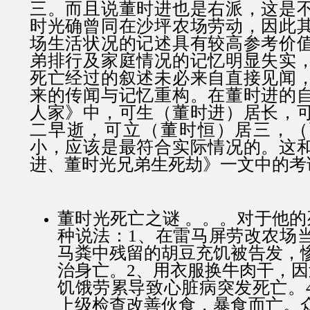
三。而且说董时进也是右派，这是
时光确曾同在沙坪农场劳动，因此
场生活状况的记述具有较高参考价
弟排行及家庭情况的记忆明显失实
死亡经过的叙述未必来自直接见闻
来的传闻与记忆重构。在董时进的
人家》中，可生（董时进）居长，
二早逝，可立（董时恒）居三，（
小，应该是最符合实际情况的。这
进、董时光兄弟生死劫》一文中的考
董时光死亡之谜 。。。对于他的
种说法：1、在雷马屏劳改农场
马粪中残留的胡豆充饥被告发，
治身亡。2、用衣服换牛肉干，因
饥饿劳累导致心脏病突发死亡。
上级检查改善伙食，暴食而亡。