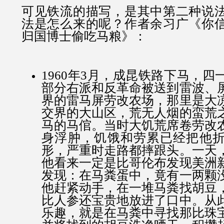
可见铁流的描写，是其中第二种说
法是怎么来的呢？作者余习广《你
归国博士偷吃马粮》：
1960年3月，成昆铁路下马，
部分右派和反革命被送到雷波、
界的雷马屏劳改农场，那里是大
交界的大山区，荒无人烟的蛮荒
马的马倌。当时大饥荒席卷劳改
身浮肿，饥饿和劳累已经把他
形，严重时走路都摔跟头。一天
他看来一定是比哥伦布发现美洲
发现：在马粪蛋中，竟有一两颗
他赶紧动手，在一堆马粪找胡豆
比人参还宝贵地放进了口中。从
乐趣，就是在马粪中寻找那比珠