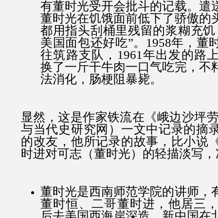
有董时光受开会批斗的记载。遣
董时光在饥饿面前低下了骄傲的
都用指头刮桶里残留的浆糊充饥
美国面包还好吃”。1958年，
往筑路支队，1961年出发的路
换了一斤干牛肉一口气吃完，不
法消化，肠梗阻暴毙。
显然，这是作家铁流在《峨边沙坪劳
与当代史研究网）一文中记录的摘
的改友，他所记录的故事，比小说
时进对可志（董时光）的轻描淡写，
董时光是西南师范学院的讲师，
董时恒、二哥董时进，他居三，1
后去美国西海岸深造。新中国在