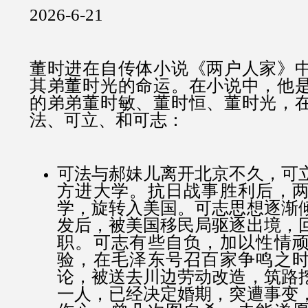
2026-6-21
董时进在自传体小说《两户人家》
其弟董时光的命运。在小说中，他
的弟弟董时敏、
董时恒、
董时光，
法、可立、和可志：
可法与郝妹儿离开北京不久，可
方进大学。抗日战事胜利后，
学，旋转入美国。可志思想逐渐
发后，被美国移民局驱逐出境，
职。可志有些自负，加以性情
验，在毛泽东号召百家争鸣之
论，被送去川边劳动改造，筑路
一人，已经决定婚期，突遭事变