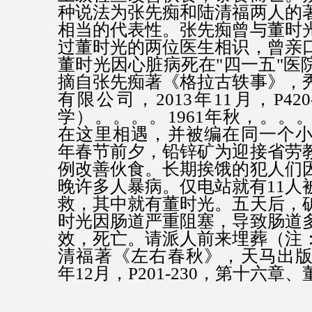
种说法为张先痴和陆清福两人的
相当的代表性。张先痴曾与董时
过董时光的两位医生相识，曾亲
董时光因心脏病死在"四一五"医
摘自张先痴著《格拉古轶事》，
有限公司，2013年11月，P42
学）。。。。1961年秋，。。
在这里相遇，并被编在同一个小组
年春节前夕，铅锌矿为迎接省劳
例改善伙食。长期挨饿的犯人们
晚许多人暴病。仅电站就有11人
救，其中就有董时光。五天后，
时光因肠道严重阻塞，导致肠道
效，死亡。请派人前来埋葬（注
清福著《左右春秋》，天马出版有
年12月，P201-230，第十六章