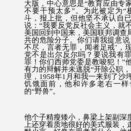
大版，中心意思是“教育应由专
不要干预太多”。为此被定为“
斗，报上批，但他坚不承认自
说：“我要反党反社会主义，就
美国回到中国来，美国联邦调查
共的危险分子。你们请我提意说
不尽，言者无罪，闻者足戒’，
党不是出尔反尔吗？要说我有
罪！你们西师党委是教唆犯！”
有力的辩解并未逃脱“开除公职，
理，1958年1月和我一来到了
饥饿面前，他和许多老右一样
的“野兽”。
他个子精瘦矮小，鼻梁上架副深
上还穿着质地很好的美式服装，