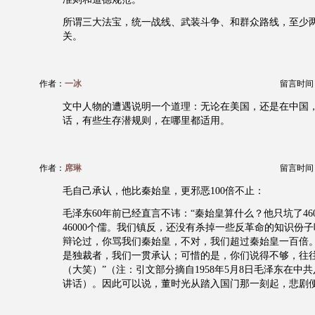
所谓三大法宝，统一战线、武装斗争、和群众路线，至少
关。
作者：
一冰
留言时间：20
文中人物的遭遇说明一个道理：无论在美国，还是在中国
话，有些生存潜规则，在哪里都适用。
作者：
席琳
留言时间：20
毛自己承认，他比秦始皇，更邪恶100倍不止：
毛泽东60年前已经直言不讳：“秦始皇算什么？他只坑了46
46000个儒。我们镇反，还没有杀掉一些反革命的知识份
辩论过，你骂我们秦始皇，不对，我们超过秦始皇一百倍
是独裁者，我们一贯承认；可惜的是，你们说得不够，往
（大笑）”（注：引文部分摘自1958年5月8日毛泽东在中
讲话）。因此可以说，董时光从踏入国门那一刻起，悲剧