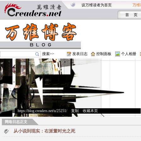
设万维读者为首页
万维
首 页
搜索>>
发表日志
控制面板
个人相册
https://blog.creaders.net/u/25251/
>
复制
>
收藏本页
网络日志正文
从小说到现实：右派董时光之死