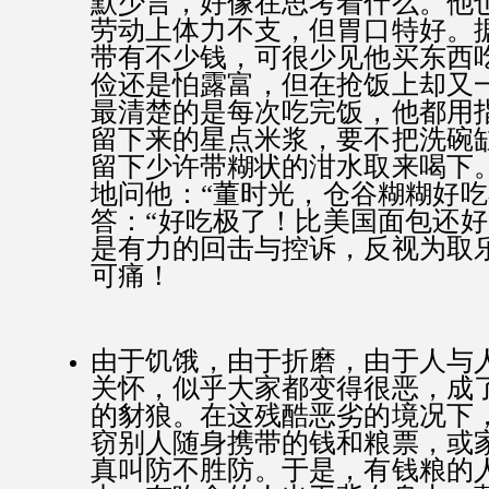
默少言，好像在思考着什么。他
劳动上体力不支，但胃口特好。
带有不少钱，可很少见他买东西
俭还是怕露富，但在抢饭上却又
最清楚的是每次吃完饭，他都用
留下来的星点米浆，要不把洗碗
留下少许带糊状的泔水取来喝下
地问他：“董时光，仓谷糊糊好吃
答：“好吃极了！比美国面包还好
是有力的回击与控诉，反视为取
可痛！
由于饥饿，由于折磨，由于人与
关怀，似乎大家都变得很恶，成
的豺狼。在这残酷恶劣的境况下
窃别人随身携带的钱和粮票，或
真叫防不胜防。于是，有钱粮的