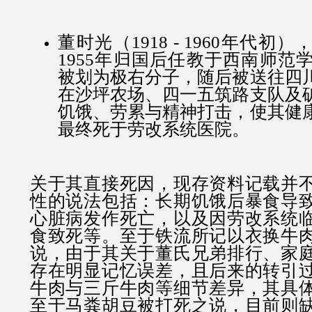
董时光（1918 - 1960年代
1955年归国后任教于西南师范
被划为极右分子，随后被送往四
在沙坪农场、四一五筑路支队及
饥饿、劳累与精神打击，使其健
最终死于劳改系统医院。
关于其直接死因，现存资料记载并
性的说法包括：长期饥饿后暴食导
心脏病发作死亡，以及因劳改系统
食致死等。至于铁流所记以衣换牛
说，由于其关于董氏兄弟排行、家
存在明显记忆误差，且后来的转引
牛肉与三斤牛肉等细节差异，其具
至于马粪胡豆被打死之说，目前则