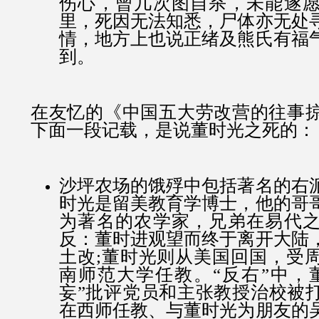
伤心，曾几次图自杀，未能遂
里，死因无法知悉，尸体亦无处
情，地方上也说正绪及熊氏有福
到。
在友忆的《中国五大劳改营的往事
下面一段记载，是说董时光之死的：
沙坪农场的饿殍中包括著名的右
时光是留美教育学博士，他的哥
为著名的农学家，兄弟在易代
反：董时进观望而终于离开大陆
土改;董时光则从美国回国，受
南师范大学任教。“反右”中，
妄”批评党员和主张教授治校被
在西师任教、与董时光为朋友的