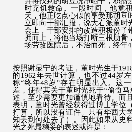
并将找到的胡豆洗净晒干，积攒
时充饥救命。一段时间，他竟
天，他正吃点心似的享受那胡豆
立即向干部汇报，说大右派董时
会上，干部安排的改造积极份子
拥而上，将他当场打断三根肋骨
场劳改医院后，不治而死，终年4
按照谢显宁的考证，董时光生于191
的1962年去世计算，也不过44岁
称“终年48岁”存在明显出入。这
差，使得其关于董时光死于“偷食马
述，至少需要更加谨慎地看待。而
表明，董时光曾经获得过博士学位
打算，所以没有证件。只有华西大
知丢到何处去了）。因此如果从史
光之死最稳妥的表述或许是：