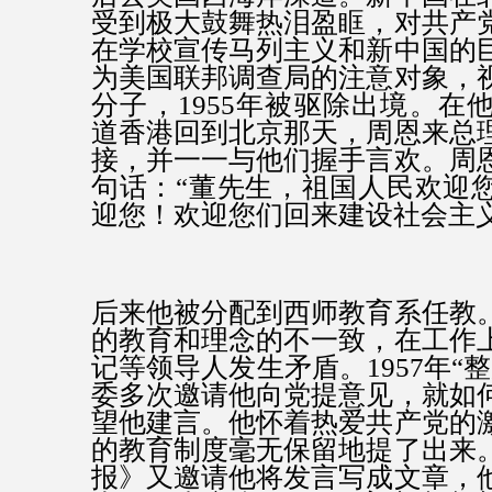
受到极大鼓舞热泪盈眶，对共产
在学校宣传马列主义和新中国的
为美国联邦调查局的注意对象，
分子，1955年被驱除出境。在
道香港回到北京那天，周恩来总
接，并一一与他们握手言欢。周
句话：“董先生，祖国人民欢迎
迎您！欢迎您们回来建设社会主
后来他被分配到西师教育系任教
的教育和理念的不一致，在工作
记等领导人发生矛盾。1957年“
委多次邀请他向党提意见，就如
望他建言。他怀着热爱共产党的
的教育制度毫无保留地提了出来
报》又邀请他将发言写成文章，