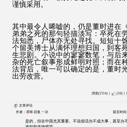
谨慎采用。
其中最令人唏嘘的，仍是董时进在
弟弟之死的那句轻描淡写：卒死在
法知悉，尸体亦无处寻找。短短十
个留美博士从满怀理想归国，到客
生悲剧。小说中的寥寥数笔，与后
杂的死亡叙事形成鲜明对照；而在
法背后，唯一可以确定的是，董时
出劳改营。
浏览(1514)
(10)
文章评论
作者：
席琳
回复
一冰
留言时间：20
是的，但在中国尤其重要。不说假话办不成大事，甚至办
准则和道德规范。