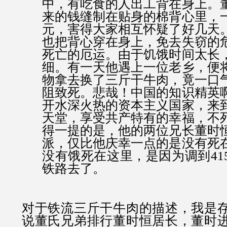
中，有吃食的人出工背在身上。
来的钱缝制在贴身的棉背心里，
元，害得大家相互怀疑了好几天
也把背心穿在身上，免去失窃的
死亡的厄运。由于饥饿时间太长
细。有一天他遇上一位老乡，便
物拿去换了三斤干牛肉，竟一口
阻致死。悲哉！中国的知识精英
开水深火热的资本主义国家，来
天堂，享受共产特有的幸福，不
得一提的是，他的两位兄长董时
派，仅比他庆幸一点的是没有死
没有饿死在这里，是因为调到
41
铁路去了。
对于铁流三斤干牛肉的描述，我是
说董氏兄弟排行董时恒居长，董时