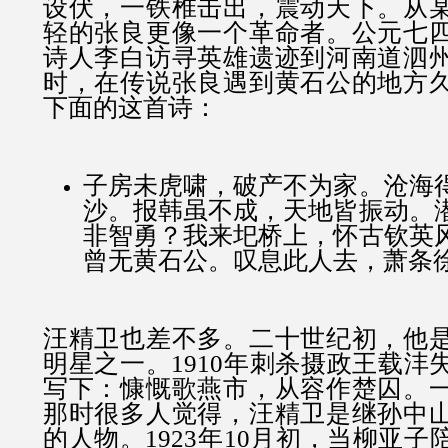
设伏，一铁椎击出，震动天下。从
轻的张良更像一个革命者。公元七
诗人李白访寻英雄遗迹到河南道泗
时，在传说张良遇到黄石公的地方
下面的这首诗：
子房未虎啸，破产不为家。沧海
沙。报韩虽不成，天地皆振动。
非智勇？我来圯桥上，怀古钦英
曾无黄石公。叹息此人去，萧条
汪精卫也差不多。二十世纪初，他
明星之一。1910年刺杀摄政王载沣
写下：慷慨歌燕市，从容作楚囚。
那时很多人觉得，汪精卫是继孙中
的人物。1923年10月初，当柳亚