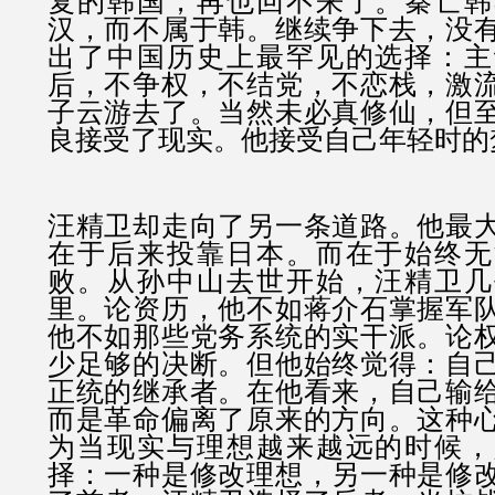
复的韩国，再也回不来了。秦亡韩
汉，而不属于韩。继续争下去，没
出了中国历史上最罕见的选择：主
后，不争权，不结党，不恋栈，激
子云游去了。当然未必真修仙，但
良接受了现实。他接受自己年轻时的
汪精卫却走向了另一条道路。他最
在于后来投靠日本。而在于始终无
败。从孙中山去世开始，汪精卫几
里。论资历，他不如蒋介石掌握军
他不如那些党务系统的实干派。论
少足够的决断。但他始终觉得：自
正统的继承者。在他看来，自己输
而是革命偏离了原来的方向。这种
为当现实与理想越来越远的时候，
择：一种是修改理想，另一种是修