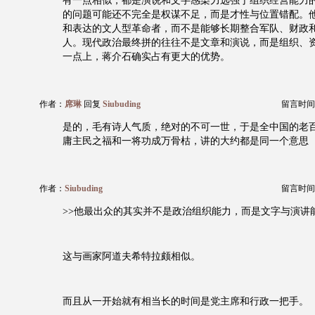
有一点相似，都是演说和文字感染力远强于组织经营能力
的问题可能还不完全是权谋不足，而是才性与位置错配。
和表达的文人型革命者，而不是能够长期整合军队、财政
人。现代政治最终拼的往往不是文章和演说，而是组织、
一点上，蒋介石确实占有更大的优势。
作者：
席琳
回复
Siubuding
留言时间：20
是的，毛有诗人气质，绝对的不可一世，于是全中国的老
庸主民之福和一将功成万骨枯，讲的大约都是同一个意思
作者：
Siubuding
留言时间：20
>>他最出众的其实并不是政治组织能力，而是文字与演讲
这与画家阿道夫希特拉颇相似。
而且从一开始就有相当长的时间是党主席和行政一把手。