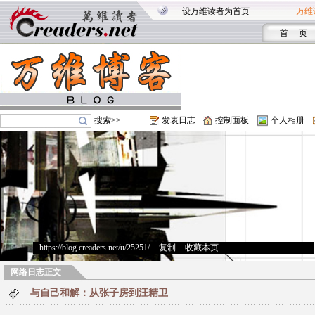
设万维读者为首页
万维
首 页
搜索>>
发表日志
控制面板
个人相册
https://blog.creaders.net/u/25251/
>
复制
>
收藏本页
网络日志正文
与自己和解：从张子房到汪精卫