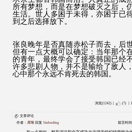
所有梦想，而是在梦想破灭之后，
生活。世人多困于未得，亦困于已
到之后选择放下。
张良晚年是否真随赤松子而去，后
但有一点大概可以确定：
当年那个
的青年，最终学会了接受韩国已经
许多悲剧人物，并不是输给了敌人
心中那个永远不肯死去的韩国。
浏览(1242)
(7)
文章评论
作者：
席琳
回复
Siubuding
留言时间：20