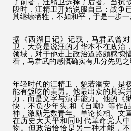
了前者，汪精卫选择了后者。当抗
段时，汪精卫开始说服自己：战争
其继续牺牲，不如和平，于是一步一
据《西湖日记》记载，马君武曾对
卫，大意是说汪的才华本不在政治
领域，对于他走上政治道路颇感惋
看，马君武的感慨确实有几分先见之
年轻时代的汪精卫，貌若潘安，是
能有饭吃的美男。他最出众的其实
力，而是文字与演讲能力。他的《
快，不负少年头,和《自嘲》等作
神，激励无数青年。单论长相、文
在历史大天平和同时代革命党人中
物。但政治恰恰是另一种才能，不