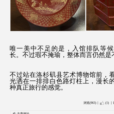
唯一美中不足的是，入馆排队等候
长。不过瑕不掩瑜，整体而言仍然是
不过站在洛杉矶县艺术博物馆前，
光洒在一排排白色路灯柱上，漫长
种真正旅行的感觉。
浏览(963)
(1)
文章评论