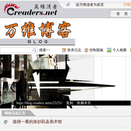
设万维读者为首页
万维
首 页
搜索>>
发表日志
控制面板
个人相册
https://blog.creaders.net/u/25251/
>
复制
>
收藏本页
网络日志正文
值得一看的洛杉矶县美术馆