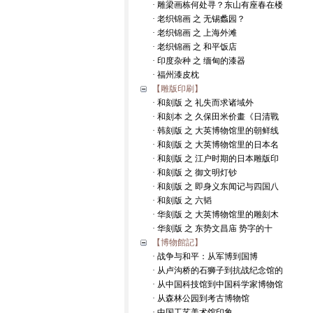
· 雕梁画栋何处寻？东山有座春在楼
· 老织锦画 之 无锡蠡园？
· 老织锦画 之 上海外滩
· 老织锦画 之 和平饭店
· 印度杂种 之 缅甸的漆器
· 福州漆皮枕
【雕版印刷】
· 和刻版 之 礼失而求诸域外
· 和刻本 之 久保田米价畫《日清戰
· 韩刻版 之 大英博物馆里的朝鲜线
· 和刻版 之 大英博物馆里的日本名
· 和刻版 之 江户时期的日本雕版印
· 和刻版 之 御文明灯钞
· 和刻版 之 即身义东闻记与四国八
· 和刻版 之 六韬
· 华刻版 之 大英博物馆里的雕刻木
· 华刻版 之 东势文昌庙 势字的十
【博物館記】
· 战争与和平：从军博到国博
· 从卢沟桥的石狮子到抗战纪念馆的
· 从中国科技馆到中国科学家博物馆
· 从森林公园到考古博物馆
· 中国工艺美术馆印象