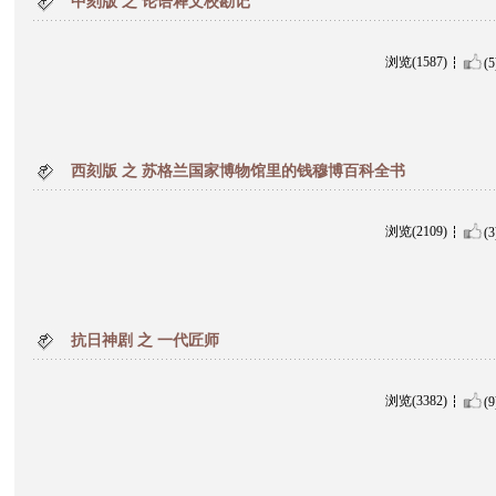
中刻版 之 论语释文校勘记
浏览(1587)
(5
西刻版 之 苏格兰国家博物馆里的钱穆博百科全书
浏览(2109)
(3
抗日神剧 之 一代匠师
浏览(3382)
(9