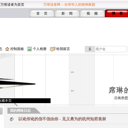
设万维读者为首页
万维读者网 -- 全球华人的精神家园
首 页
新 闻
视 频
博 客
志
控制面板
个人相册
给我留言
席琳
日有所思
收藏本页
我的网络日志
以讹传讹的信不信由你 - 见义勇为的杭州知府袁昶