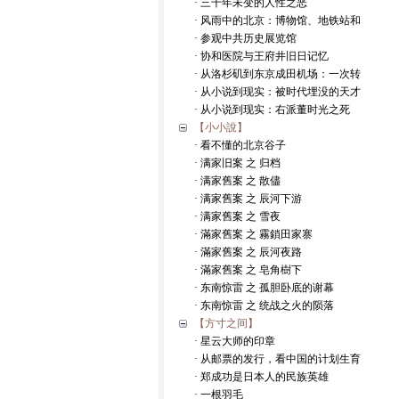
· 三千年未变的人性之恶
· 风雨中的北京：博物馆、地铁站和
· 参观中共历史展览馆
· 协和医院与王府井旧日记忆
· 从洛杉矶到东京成田机场：一次转
· 从小说到现实：被时代埋没的天才
· 从小说到现实：右派董时光之死
【小小說】
· 看不懂的北京谷子
· 满家旧案 之 归档
· 满家舊案 之 散儘
· 满家舊案 之 辰河下游
· 满家舊案 之 雪夜
· 滿家舊案 之 霧鎖田家寨
· 滿家舊案 之 辰河夜路
· 滿家舊案 之 皂角樹下
· 东南惊雷 之 孤胆卧底的谢幕
· 东南惊雷 之 统战之火的陨落
【方寸之间】
· 星云大师的印章
· 从邮票的发行，看中国的计划生育
· 郑成功是日本人的民族英雄
· 一根羽毛