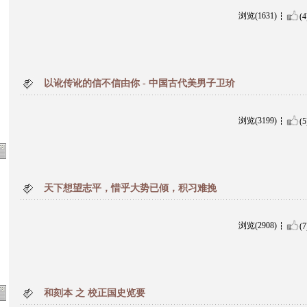
浏览(1631)
(4
以讹传讹的信不信由你 - 中国古代美男子卫玠
浏览(3199)
(5
天下想望志平，惜乎大势已倾，积习难挽
浏览(2908)
(7
和刻本 之 校正国史览要