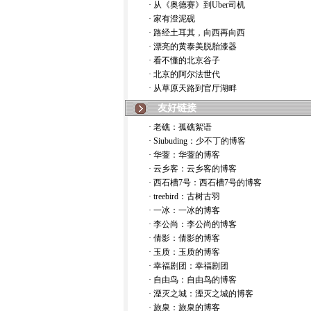
· 从《奥德赛》到Uber司机
· 家有澄泥砚
· 路经土耳其，向西再向西
· 漂亮的黄泰美脱胎漆器
· 看不懂的北京谷子
· 北京的阿尔法世代
· 从草原天路到官厅湖畔
友好链接
· 老礁：孤礁絮语
· Siubuding：少不丁的博客
· 华蓥：华蓥的博客
· 云乡客：云乡客的博客
· 西石槽7号：西石槽7号的博客
· treebird：古树古羽
· 一冰：一冰的博客
· 李公尚：李公尚的博客
· 倩影：倩影的博客
· 玉质：玉质的博客
· 幸福剧团：幸福剧团
· 自由鸟：自由鸟的博客
· 湮灭之城：湮灭之城的博客
· 旅泉：旅泉的博客