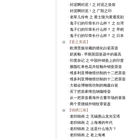
· 封泥啊封泥！之 封泥之造假
· 封泥啊封泥！之 广阳之印
· 老辈儿传奇 之 黄士陵为黄遵宪刻
· 鬼子们的印章长什么样？ 之 台湾
· 鬼子们的印章长什么样？ 之 早稻
· 鬼子们的印章长什么样？ 之 日本
【瓷之美器】
· 欧洲贵族珍藏的德化白瓷茶壶
· 奶黃釉 - 早期英囯瓷器中的最高
· 印度杂记 之 中国外销瓷上的印度
· 胭脂红单色花卉纹釉外销瓷茶壶
· 维多利亚博物馆仿制的十二把茶壶
· 维多利亚博物馆仿制的十二把茶壶
· 大都会博物馆仿制的梅森白瓷
· 买了把皇家维也纳咖啡壶
· 从一把茶壶看海外古董市场的衰落
· 两个景德镇外销纹章瓷盘
【锦绣江南】
· 老织锦画 之 无锡惠山龙光宝塔
· 老织锦画 之 上海滩的年代
· 老织锦画 之 这是什么地方？
· 老织锦画 之 老上海滩