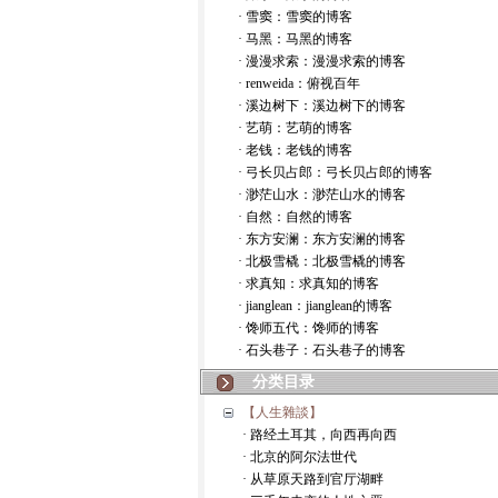
· 雪窦：雪窦的博客
· 马黑：马黑的博客
· 漫漫求索：漫漫求索的博客
· renweida：俯视百年
· 溪边树下：溪边树下的博客
· 艺萌：艺萌的博客
· 老钱：老钱的博客
· 弓长贝占郎：弓长贝占郎的博客
· 渺茫山水：渺茫山水的博客
· 自然：自然的博客
· 东方安澜：东方安澜的博客
· 北极雪橇：北极雪橇的博客
· 求真知：求真知的博客
· jianglean：jianglean的博客
· 馋师五代：馋师的博客
· 石头巷子：石头巷子的博客
分类目录
【人生雜談】
· 路经土耳其，向西再向西
· 北京的阿尔法世代
· 从草原天路到官厅湖畔