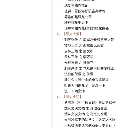
· 观复博物馆散记
· 值得一看的洛杉矶县美术馆
· 算盘的起源是北宋
· 桂林梅瓶甲天下
· 瑞玲博物馆最精端的德化白瓷
【星光大道】
· 刺客列传 之 海军总长程璧光之死
· 转型正义 之 西螺廖氏家族
· 云林三雄 之 廖文毅
· 云林三雄 之 李万居
· 云林三雄 之 林顶立
· 刺客列传 之 气死荆轲的塞尔维亚
· 沉默的荣耀 之 何遂
· 潘谷公：孙中山的忠实追随者
· 听说万润南死了，纪念一下
· 说一下阎润涛
【讀史小記】
· 从洁本《竺可桢日记》看历史如何
· 沈从文说文物 之 真假游春图
· 沈从文说文物 之 马镫的发明
· 许渊冲笔下的沈从文：各花入各眼
· 一颗被历史遗忘的石头：史景迁《