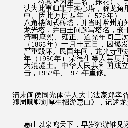
可，将其降为第三名（探花）。
认为此事归罪于实心塔，称龙角
中。因此万历四年（1576年）
八角楼阁式砖塔，并当时常州府
龙光塔，并由王问题写塔名，嵌
清朝康熙、雍正、道光年间三
（1865年）十月十五日，因爆
严重毁坏。民国年间，龙光寺重
年（1930年）荣德生等人再度
为混凝土。中华人民共和国成
击，1952年、1975年重修。
清末闽侯同光体诗人大书法家郑孝
卿周顺卿刘厚生招游惠山》
，记述龙
惠山以泉鸣天下，早岁独游谁见