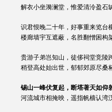
解衣小坐漪澜堂，惟爱清泠盈石
识君恨晚二十年，好事重来览台
楼廊墙宇互遮蔽，名胜翻憎困构
贵游子弟岂知山，徒侈祠堂竞陵
稍登高处始出世，郁郁郊原尽桑
锡山一峰伏复起，断塔著天如仰
河流城市相掩映，遥指帆樯认湾