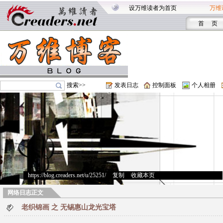
设万维读者为首页
万维
首 页
搜索>>
发表日志
控制面板
个人相册
https://blog.creaders.net/u/25251/
>
复制
>
收藏本页
网络日志正文
老织锦画 之 无锡惠山龙光宝塔