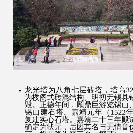
龙光塔为八角七层砖塔，塔高32.
为楼阁式砖混结构。明初无锡县
毁。正德年间，顾鼎臣游览锡山
锡山建石塔。嘉靖元年（1522
复建实心石塔。嘉靖二十三年殿
确定为状元，后因其名与无情音