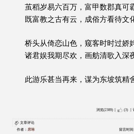
茧稻岁易六百万，富甲数郡真可
既富教之古有云，成俗方看待文
桥头从倚恋山色，窥客时时过娇
诸君娱我期尽欢，画舫清歌入深
此游乐甚当再来，谋为东坡筑精
浏览(2389)
(3)
文章评论
作者：
席琳
留言时间：20