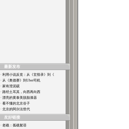
最新发布
· 利用小说反党：从《玄怪录》到《
· 从《奥德赛》到Uber司机
· 家有澄泥砚
· 路经土耳其，向西再向西
· 漂亮的黄泰美脱胎漆器
· 看不懂的北京谷子
· 北京的阿尔法世代
友好链接
· 老礁：孤礁絮语