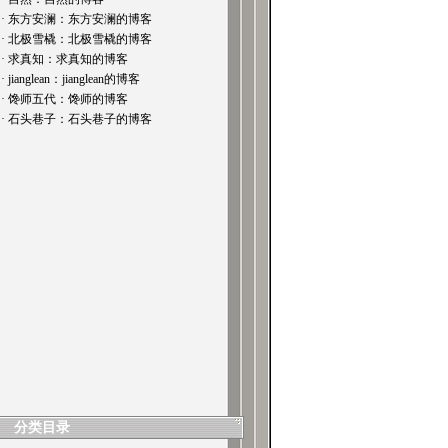
· 东方安澜：东方安澜的博客
· 北极雪橇：北极雪橇的博客
· 求真知：求真知的博客
· jianglean：jianglean的博客
· 馋师五代：馋师的博客
· 石头巷子：石头巷子的博客
分类目录