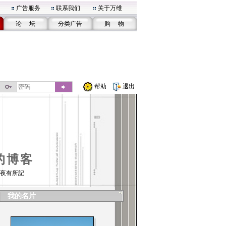
广告服务
联系我们
关于万维
论 坛
分类广告
购 物
帮助
退出
的博客
夜有所記
我的名片