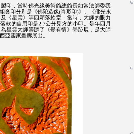
大師製印，當時佛光緣美術館總館長如常法師委我
組套印分別是《佛陀造像(肖形印)》、《佛光永
》及《星雲》等四顆落款章，當時，大師的眼力
落款的自用印是2.7公分見方的小印。是年四月
部為星雲大師籌辦了《覺有情》墨跡展，是大師
西亞國家畫廊展出。