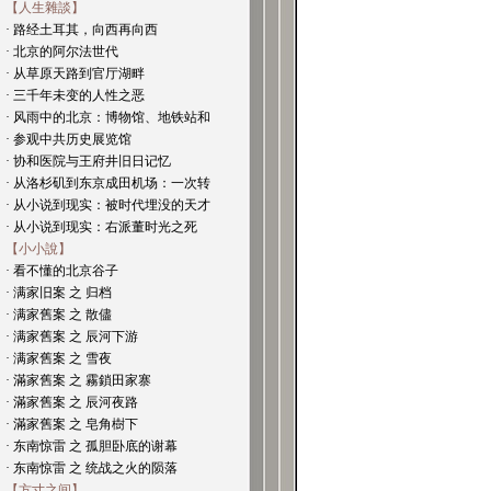
【人生雜談】
· 路经土耳其，向西再向西
· 北京的阿尔法世代
· 从草原天路到官厅湖畔
· 三千年未变的人性之恶
· 风雨中的北京：博物馆、地铁站和
· 参观中共历史展览馆
· 协和医院与王府井旧日记忆
· 从洛杉矶到东京成田机场：一次转
· 从小说到现实：被时代埋没的天才
· 从小说到现实：右派董时光之死
【小小說】
· 看不懂的北京谷子
· 满家旧案 之 归档
· 满家舊案 之 散儘
· 满家舊案 之 辰河下游
· 满家舊案 之 雪夜
· 滿家舊案 之 霧鎖田家寨
· 滿家舊案 之 辰河夜路
· 滿家舊案 之 皂角樹下
· 东南惊雷 之 孤胆卧底的谢幕
· 东南惊雷 之 统战之火的陨落
【方寸之间】