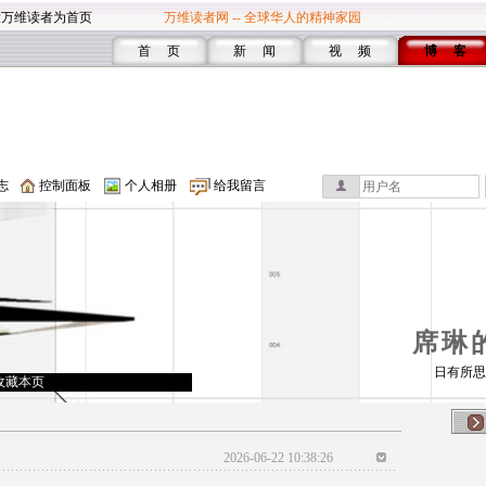
设万维读者为首页
万维读者网 -- 全球华人的精神家园
首 页
新 闻
视 频
博 客
志
控制面板
个人相册
给我留言
席琳
日有所思
收藏本页
2026-06-22 10:38:26