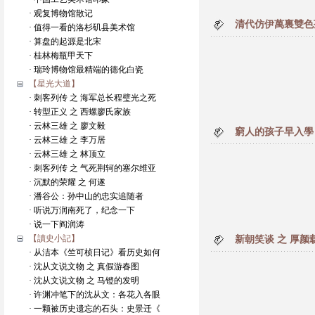
· 观复博物馆散记
清代仿伊萬裏雙色
· 值得一看的洛杉矶县美术馆
· 算盘的起源是北宋
· 桂林梅瓶甲天下
· 瑞玲博物馆最精端的德化白瓷
【星光大道】
· 刺客列传 之 海军总长程璧光之死
· 转型正义 之 西螺廖氏家族
· 云林三雄 之 廖文毅
窮人的孩子早入學
· 云林三雄 之 李万居
· 云林三雄 之 林顶立
· 刺客列传 之 气死荆轲的塞尔维亚
· 沉默的荣耀 之 何遂
· 潘谷公：孙中山的忠实追随者
· 听说万润南死了，纪念一下
· 说一下阎润涛
【讀史小記】
新朝笑谈 之 厚颜
· 从洁本《竺可桢日记》看历史如何
· 沈从文说文物 之 真假游春图
· 沈从文说文物 之 马镫的发明
· 许渊冲笔下的沈从文：各花入各眼
· 一颗被历史遗忘的石头：史景迁《