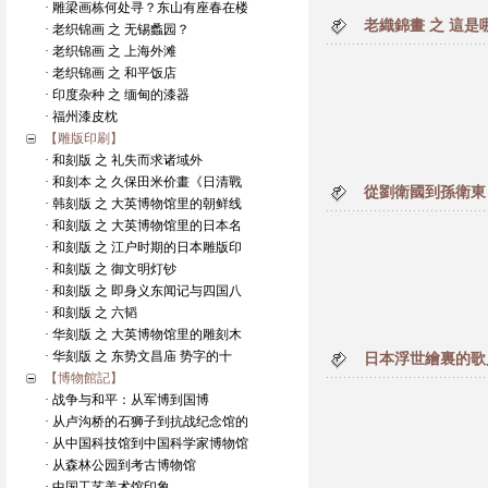
· 雕梁画栋何处寻？东山有座春在楼
老織錦畫 之 這是
· 老织锦画 之 无锡蠡园？
· 老织锦画 之 上海外滩
· 老织锦画 之 和平饭店
· 印度杂种 之 缅甸的漆器
· 福州漆皮枕
【雕版印刷】
· 和刻版 之 礼失而求诸域外
· 和刻本 之 久保田米价畫《日清戰
從劉衛國到孫衛東 
· 韩刻版 之 大英博物馆里的朝鲜线
· 和刻版 之 大英博物馆里的日本名
· 和刻版 之 江户时期的日本雕版印
· 和刻版 之 御文明灯钞
· 和刻版 之 即身义东闻记与四国八
· 和刻版 之 六韬
· 华刻版 之 大英博物馆里的雕刻木
· 华刻版 之 东势文昌庙 势字的十
日本浮世繪裏的歌
【博物館記】
· 战争与和平：从军博到国博
· 从卢沟桥的石狮子到抗战纪念馆的
· 从中国科技馆到中国科学家博物馆
· 从森林公园到考古博物馆
· 中国工艺美术馆印象