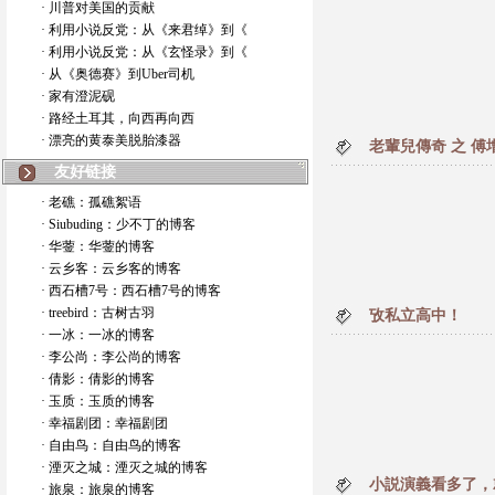
· 川普对美国的贡献
· 利用小说反党：从《来君绰》到《
· 利用小说反党：从《玄怪录》到《
· 从《奥德赛》到Uber司机
· 家有澄泥砚
· 路经土耳其，向西再向西
· 漂亮的黄泰美脱胎漆器
老輩兒傳奇 之 
友好链接
· 老礁：孤礁絮语
· Siubuding：少不丁的博客
· 华蓥：华蓥的博客
· 云乡客：云乡客的博客
· 西石槽7号：西石槽7号的博客
· treebird：古树古羽
攷私立高中！
· 一冰：一冰的博客
· 李公尚：李公尚的博客
· 倩影：倩影的博客
· 玉质：玉质的博客
· 幸福剧团：幸福剧团
· 自由鸟：自由鸟的博客
· 湮灭之城：湮灭之城的博客
小説演義看多了，
· 旅泉：旅泉的博客