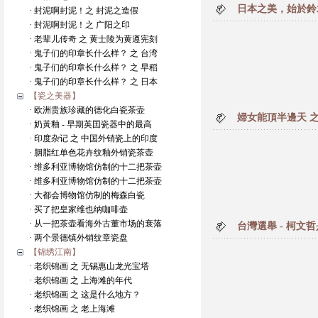
日本之美，始於鈴
· 封泥啊封泥！之 封泥之造假
· 封泥啊封泥！之 广阳之印
· 老辈儿传奇 之 黄士陵为黄遵宪刻
· 鬼子们的印章长什么样？ 之 台湾
· 鬼子们的印章长什么样？ 之 早稻
· 鬼子们的印章长什么样？ 之 日本
【瓷之美器】
· 欧洲贵族珍藏的德化白瓷茶壶
婦女能頂半邊天 之
· 奶黃釉 - 早期英囯瓷器中的最高
· 印度杂记 之 中国外销瓷上的印度
· 胭脂红单色花卉纹釉外销瓷茶壶
· 维多利亚博物馆仿制的十二把茶壶
· 维多利亚博物馆仿制的十二把茶壶
· 大都会博物馆仿制的梅森白瓷
· 买了把皇家维也纳咖啡壶
· 从一把茶壶看海外古董市场的衰落
台灣選舉 - 柯文
· 两个景德镇外销纹章瓷盘
【锦绣江南】
· 老织锦画 之 无锡惠山龙光宝塔
· 老织锦画 之 上海滩的年代
· 老织锦画 之 这是什么地方？
· 老织锦画 之 老上海滩