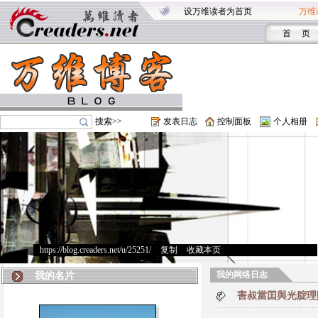
设万维读者为首页
万维
首 页
搜索>>
发表日志
控制面板
个人相册
https://blog.creaders.net/u/25251/
>
复制
>
收藏本页
我的网络日志
我的名片
害叔當囯與光腚理