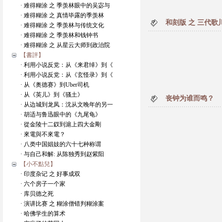
· 难得糊涂 之 季羡林眼中的吴宓与
· 难得糊涂 之 真情毕露的季羡林
和刻版 之 三代
· 难得糊涂 之 季羡林与传统文化
· 难得糊涂 之 季羡林和钱钟书
· 难得糊涂 之 从星云大师到政治院
【書評】
· 利用小说反党：从《来君绰》到《
· 利用小说反党：从《玄怪录》到《
· 从《奥德赛》到Uber司机
· 从《英儿》到《骚土》
丧钟为谁而鸣？
· 从边城到龙凤：沈从文晚年的另一
· 胡适与鲁迅眼中的《九尾龟》
· 從金陵十二釵到滬上四大金剛
· 來電與不來電？
· 八类中国娼妓的六十七种称谓
· 与自己和解: 从陈独秀到赵紫阳
【小不點兒】
· 印度杂记 之 好事成双
· 六个房子一个家
· 库贝德之死
· 演讲比赛 之 糊涂僧错判糊涂案
· 哈佛学生的算术