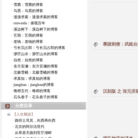
· 雪窦：雪窦的博客
· 马黑：马黑的博客
· 漫漫求索：漫漫求索的博客
· renweida：俯视百年
· 溪边树下：溪边树下的博客
· 艺萌：艺萌的博客
· 老钱：老钱的博客
專諸刺僚：武統台
· 弓长贝占郎：弓长贝占郎的博客
· 渺茫山水：渺茫山水的博客
· 自然：自然的博客
· 东方安澜：东方安澜的博客
· 北极雪橇：北极雪橇的博客
· 求真知：求真知的博客
· jianglean：jianglean的博客
· 馋师五代：馋师的博客
汉刻版 之 张元济
· 石头巷子：石头巷子的博客
分类目录
【人生雜談】
· 路经土耳其，向西再向西
· 北京的阿尔法世代
· 从草原天路到官厅湖畔