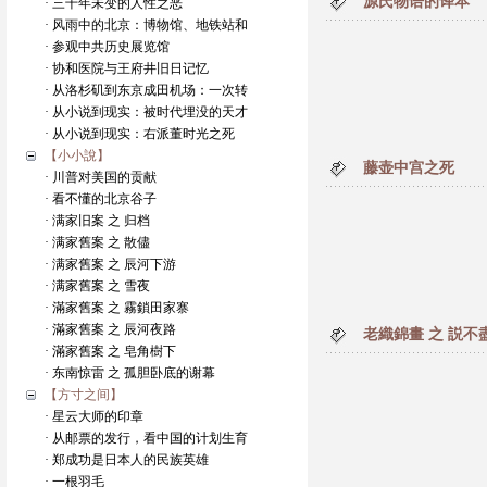
源氏物语的译本
· 三千年未变的人性之恶
· 风雨中的北京：博物馆、地铁站和
· 参观中共历史展览馆
· 协和医院与王府井旧日记忆
· 从洛杉矶到东京成田机场：一次转
· 从小说到现实：被时代埋没的天才
· 从小说到现实：右派董时光之死
【小小說】
藤壶中宫之死
· 川普对美国的贡献
· 看不懂的北京谷子
· 满家旧案 之 归档
· 满家舊案 之 散儘
· 满家舊案 之 辰河下游
· 满家舊案 之 雪夜
· 滿家舊案 之 霧鎖田家寨
· 滿家舊案 之 辰河夜路
老織錦畫 之 説不
· 滿家舊案 之 皂角樹下
· 东南惊雷 之 孤胆卧底的谢幕
【方寸之间】
· 星云大师的印章
· 从邮票的发行，看中国的计划生育
· 郑成功是日本人的民族英雄
· 一根羽毛