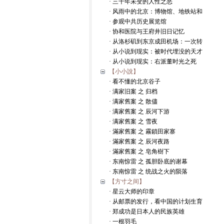
· 三千年未变的人性之恶
· 风雨中的北京：博物馆、地铁站和
· 参观中共历史展览馆
· 协和医院与王府井旧日记忆
· 从洛杉矶到东京成田机场：一次转
· 从小说到现实：被时代埋没的天才
· 从小说到现实：右派董时光之死
【小小說】
· 看不懂的北京谷子
· 满家旧案 之 归档
· 满家舊案 之 散儘
· 满家舊案 之 辰河下游
· 满家舊案 之 雪夜
· 滿家舊案 之 霧鎖田家寨
· 滿家舊案 之 辰河夜路
· 滿家舊案 之 皂角樹下
· 东南惊雷 之 孤胆卧底的谢幕
· 东南惊雷 之 统战之火的陨落
【方寸之间】
· 星云大师的印章
· 从邮票的发行，看中国的计划生育
· 郑成功是日本人的民族英雄
· 一根羽毛