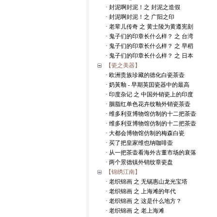
· 封泥啊封泥！之 封泥之造假
· 封泥啊封泥！之 广阳之印
· 老辈儿传奇 之 黄士陵为黄遵宪刻
· 鬼子们的印章长什么样？ 之 台湾
· 鬼子们的印章长什么样？ 之 早稻
· 鬼子们的印章长什么样？ 之 日本
【瓷之美器】
· 欧洲贵族珍藏的德化白瓷茶壶
· 奶黃釉 - 早期英囯瓷器中的最高
· 印度杂记 之 中国外销瓷上的印度
· 胭脂红单色花卉纹釉外销瓷茶壶
· 维多利亚博物馆仿制的十二把茶壶
· 维多利亚博物馆仿制的十二把茶壶
· 大都会博物馆仿制的梅森白瓷
· 买了把皇家维也纳咖啡壶
· 从一把茶壶看海外古董市场的衰落
· 两个景德镇外销纹章瓷盘
【锦绣江南】
· 老织锦画 之 无锡惠山龙光宝塔
· 老织锦画 之 上海滩的年代
· 老织锦画 之 这是什么地方？
· 老织锦画 之 老上海滩