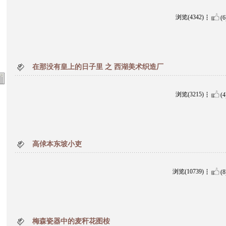
浏览(4342)
(6
在那没有皇上的日子里 之 西湖美术织造厂
浏览(3215)
(4
高俅本东坡小吏
浏览(10739)
(8
梅森瓷器中的麦秆花图桉