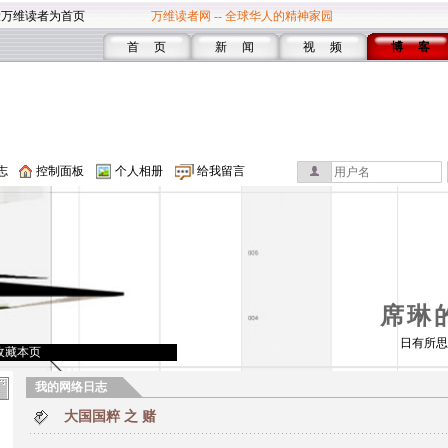
设万维读者为首页
万维读者网 -- 全球华人的精神家园
首 页
新 闻
视 频
博 客
志
控制面板
个人相册
给我留言
席琳
日有所思
收藏本页
我的网络日志
大国国粹 之 赌