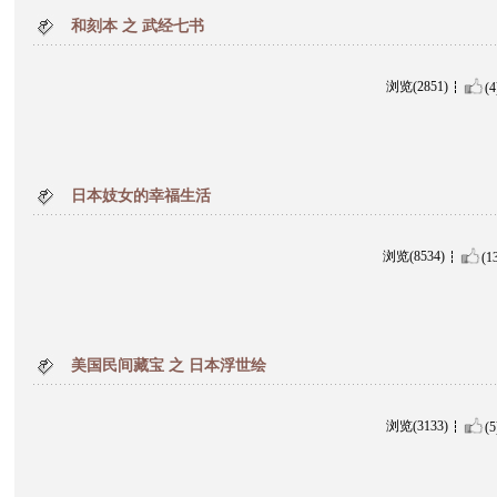
和刻本 之 武经七书
浏览(2851)
(4
日本妓女的幸福生活
浏览(8534)
(1
美国民间藏宝 之 日本浮世绘
浏览(3133)
(5