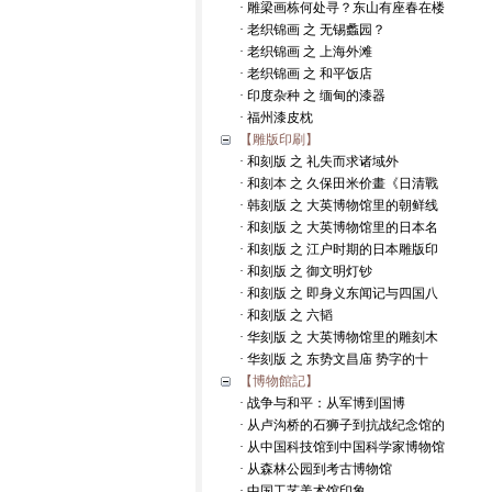
· 雕梁画栋何处寻？东山有座春在楼
· 老织锦画 之 无锡蠡园？
· 老织锦画 之 上海外滩
· 老织锦画 之 和平饭店
· 印度杂种 之 缅甸的漆器
· 福州漆皮枕
【雕版印刷】
· 和刻版 之 礼失而求诸域外
· 和刻本 之 久保田米价畫《日清戰
· 韩刻版 之 大英博物馆里的朝鲜线
· 和刻版 之 大英博物馆里的日本名
· 和刻版 之 江户时期的日本雕版印
· 和刻版 之 御文明灯钞
· 和刻版 之 即身义东闻记与四国八
· 和刻版 之 六韬
· 华刻版 之 大英博物馆里的雕刻木
· 华刻版 之 东势文昌庙 势字的十
【博物館記】
· 战争与和平：从军博到国博
· 从卢沟桥的石狮子到抗战纪念馆的
· 从中国科技馆到中国科学家博物馆
· 从森林公园到考古博物馆
· 中国工艺美术馆印象