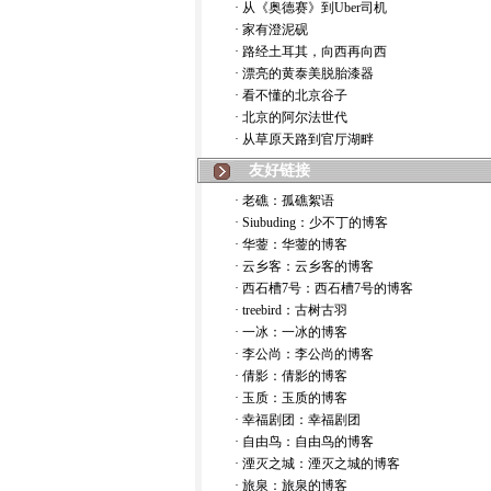
· 从《奥德赛》到Uber司机
· 家有澄泥砚
· 路经土耳其，向西再向西
· 漂亮的黄泰美脱胎漆器
· 看不懂的北京谷子
· 北京的阿尔法世代
· 从草原天路到官厅湖畔
友好链接
· 老礁：孤礁絮语
· Siubuding：少不丁的博客
· 华蓥：华蓥的博客
· 云乡客：云乡客的博客
· 西石槽7号：西石槽7号的博客
· treebird：古树古羽
· 一冰：一冰的博客
· 李公尚：李公尚的博客
· 倩影：倩影的博客
· 玉质：玉质的博客
· 幸福剧团：幸福剧团
· 自由鸟：自由鸟的博客
· 湮灭之城：湮灭之城的博客
· 旅泉：旅泉的博客