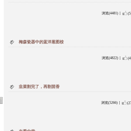
浏览(4481)
(5
梅森瓷器中的蓝洋葱图桉
浏览(4822)
(4
韭菜割完了，再割茴香
浏览(5266)
(2