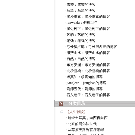
· 雪窦：雪窦的博客
· 马黑：马黑的博客
· 漫漫求索：漫漫求索的博客
· renweida：俯视百年
· 溪边树下：溪边树下的博客
· 艺萌：艺萌的博客
· 老钱：老钱的博客
· 弓长贝占郎：弓长贝占郎的博客
· 渺茫山水：渺茫山水的博客
· 自然：自然的博客
· 东方安澜：东方安澜的博客
· 北极雪橇：北极雪橇的博客
· 求真知：求真知的博客
· jianglean：jianglean的博客
· 馋师五代：馋师的博客
· 石头巷子：石头巷子的博客
分类目录
【人生雜談】
· 路经土耳其，向西再向西
· 北京的阿尔法世代
· 从草原天路到官厅湖畔