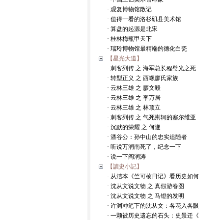
· 观复博物馆散记
· 值得一看的洛杉矶县美术馆
· 算盘的起源是北宋
· 桂林梅瓶甲天下
· 瑞玲博物馆最精端的德化白瓷
【星光大道】
· 刺客列传 之 海军总长程璧光之死
· 转型正义 之 西螺廖氏家族
· 云林三雄 之 廖文毅
· 云林三雄 之 李万居
· 云林三雄 之 林顶立
· 刺客列传 之 气死荆轲的塞尔维亚
· 沉默的荣耀 之 何遂
· 潘谷公：孙中山的忠实追随者
· 听说万润南死了，纪念一下
· 说一下阎润涛
【讀史小記】
· 从洁本《竺可桢日记》看历史如何
· 沈从文说文物 之 真假游春图
· 沈从文说文物 之 马镫的发明
· 许渊冲笔下的沈从文：各花入各眼
· 一颗被历史遗忘的石头：史景迁《