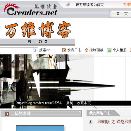
设万维读者为首页
万维
首 页
搜索>>
发表日志
控制面板
个人相册
https://blog.creaders.net/u/25251/
>
复制
>
收藏本页
我的网络日志
我的名片
和刻版 之 谛忍和