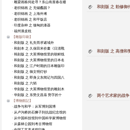
· 雕梁画栋何处寻？东山有座春在楼
和刻版 之 勅修
· 老织锦画 之 无锡蠡园？
· 老织锦画 之 上海外滩
· 老织锦画 之 和平饭店
· 印度杂种 之 缅甸的漆器
· 福州漆皮枕
【雕版印刷】
· 和刻版 之 礼失而求诸域外
· 和刻本 之 久保田米价畫《日清戰
和刻版 之 高僧和
· 韩刻版 之 大英博物馆里的朝鲜线
· 和刻版 之 大英博物馆里的日本名
· 和刻版 之 江户时期的日本雕版印
· 和刻版 之 御文明灯钞
· 和刻版 之 即身义东闻记与四国八
· 和刻版 之 六韬
· 华刻版 之 大英博物馆里的雕刻木
· 华刻版 之 东势文昌庙 势字的十
两个艺术家的战争
【博物館記】
· 战争与和平：从军博到国博
· 从卢沟桥的石狮子到抗战纪念馆的
· 从中国科技馆到中国科学家博物馆
· 从森林公园到考古博物馆
· 中国工艺美术馆印象