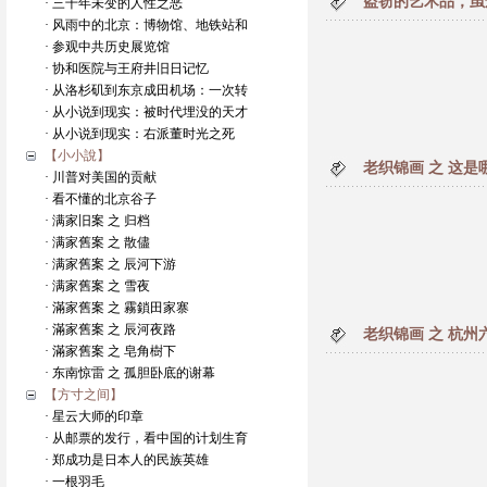
盗窃的艺术品，虽
· 三千年未变的人性之恶
· 风雨中的北京：博物馆、地铁站和
· 参观中共历史展览馆
· 协和医院与王府井旧日记忆
· 从洛杉矶到东京成田机场：一次转
· 从小说到现实：被时代埋没的天才
· 从小说到现实：右派董时光之死
【小小說】
老织锦画 之 这是
· 川普对美国的贡献
· 看不懂的北京谷子
· 满家旧案 之 归档
· 满家舊案 之 散儘
· 满家舊案 之 辰河下游
· 满家舊案 之 雪夜
· 滿家舊案 之 霧鎖田家寨
· 滿家舊案 之 辰河夜路
老织锦画 之 杭州
· 滿家舊案 之 皂角樹下
· 东南惊雷 之 孤胆卧底的谢幕
【方寸之间】
· 星云大师的印章
· 从邮票的发行，看中国的计划生育
· 郑成功是日本人的民族英雄
· 一根羽毛