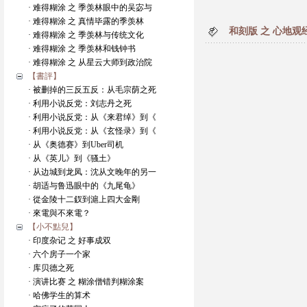
· 难得糊涂 之 季羡林眼中的吴宓与
· 难得糊涂 之 真情毕露的季羡林
和刻版 之 心地观
· 难得糊涂 之 季羡林与传统文化
· 难得糊涂 之 季羡林和钱钟书
· 难得糊涂 之 从星云大师到政治院
【書評】
· 被删掉的三反五反：从毛宗荫之死
· 利用小说反党：刘志丹之死
· 利用小说反党：从《来君绰》到《
· 利用小说反党：从《玄怪录》到《
· 从《奥德赛》到Uber司机
· 从《英儿》到《骚土》
· 从边城到龙凤：沈从文晚年的另一
· 胡适与鲁迅眼中的《九尾龟》
· 從金陵十二釵到滬上四大金剛
· 來電與不來電？
【小不點兒】
· 印度杂记 之 好事成双
· 六个房子一个家
· 库贝德之死
· 演讲比赛 之 糊涂僧错判糊涂案
· 哈佛学生的算术