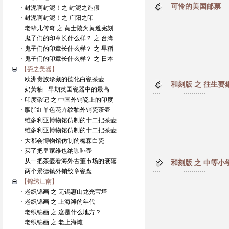
可怜的美国邮票
· 封泥啊封泥！之 封泥之造假
· 封泥啊封泥！之 广阳之印
· 老辈儿传奇 之 黄士陵为黄遵宪刻
· 鬼子们的印章长什么样？ 之 台湾
· 鬼子们的印章长什么样？ 之 早稻
· 鬼子们的印章长什么样？ 之 日本
【瓷之美器】
· 欧洲贵族珍藏的德化白瓷茶壶
和刻版 之 往生要
· 奶黃釉 - 早期英囯瓷器中的最高
· 印度杂记 之 中国外销瓷上的印度
· 胭脂红单色花卉纹釉外销瓷茶壶
· 维多利亚博物馆仿制的十二把茶壶
· 维多利亚博物馆仿制的十二把茶壶
· 大都会博物馆仿制的梅森白瓷
· 买了把皇家维也纳咖啡壶
· 从一把茶壶看海外古董市场的衰落
和刻版 之 中等小
· 两个景德镇外销纹章瓷盘
【锦绣江南】
· 老织锦画 之 无锡惠山龙光宝塔
· 老织锦画 之 上海滩的年代
· 老织锦画 之 这是什么地方？
· 老织锦画 之 老上海滩