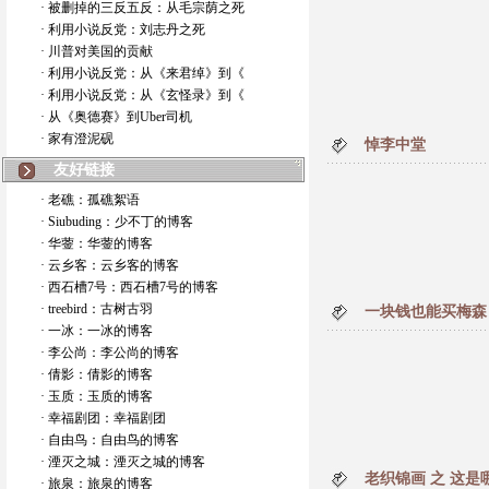
· 被删掉的三反五反：从毛宗荫之死
· 利用小说反党：刘志丹之死
· 川普对美国的贡献
· 利用小说反党：从《来君绰》到《
· 利用小说反党：从《玄怪录》到《
· 从《奥德赛》到Uber司机
· 家有澄泥砚
悼李中堂
友好链接
· 老礁：孤礁絮语
· Siubuding：少不丁的博客
· 华蓥：华蓥的博客
· 云乡客：云乡客的博客
· 西石槽7号：西石槽7号的博客
· treebird：古树古羽
一块钱也能买梅森
· 一冰：一冰的博客
· 李公尚：李公尚的博客
· 倩影：倩影的博客
· 玉质：玉质的博客
· 幸福剧团：幸福剧团
· 自由鸟：自由鸟的博客
· 湮灭之城：湮灭之城的博客
老织锦画 之 这是
· 旅泉：旅泉的博客