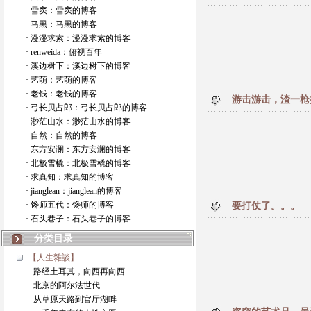
· 雪窦：雪窦的博客
· 马黑：马黑的博客
· 漫漫求索：漫漫求索的博客
· renweida：俯视百年
· 溪边树下：溪边树下的博客
· 艺萌：艺萌的博客
· 老钱：老钱的博客
游击游击，渣一枪
· 弓长贝占郎：弓长贝占郎的博客
· 渺茫山水：渺茫山水的博客
· 自然：自然的博客
· 东方安澜：东方安澜的博客
· 北极雪橇：北极雪橇的博客
· 求真知：求真知的博客
· jianglean：jianglean的博客
· 馋师五代：馋师的博客
要打仗了。。。
· 石头巷子：石头巷子的博客
分类目录
【人生雜談】
· 路经土耳其，向西再向西
· 北京的阿尔法世代
· 从草原天路到官厅湖畔