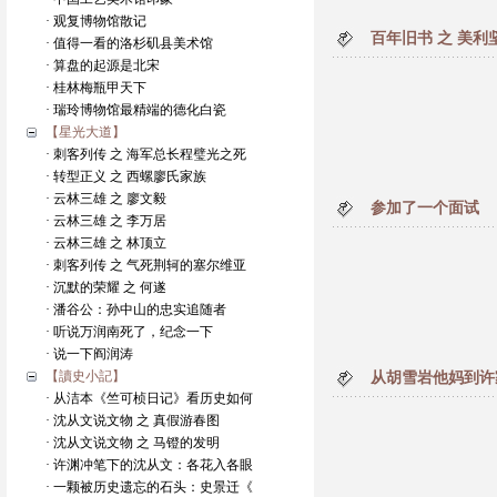
· 观复博物馆散记
百年旧书 之 美
· 值得一看的洛杉矶县美术馆
· 算盘的起源是北宋
· 桂林梅瓶甲天下
· 瑞玲博物馆最精端的德化白瓷
【星光大道】
· 刺客列传 之 海军总长程璧光之死
· 转型正义 之 西螺廖氏家族
· 云林三雄 之 廖文毅
参加了一个面试
· 云林三雄 之 李万居
· 云林三雄 之 林顶立
· 刺客列传 之 气死荆轲的塞尔维亚
· 沉默的荣耀 之 何遂
· 潘谷公：孙中山的忠实追随者
· 听说万润南死了，纪念一下
· 说一下阎润涛
【讀史小記】
从胡雪岩他妈到许
· 从洁本《竺可桢日记》看历史如何
· 沈从文说文物 之 真假游春图
· 沈从文说文物 之 马镫的发明
· 许渊冲笔下的沈从文：各花入各眼
· 一颗被历史遗忘的石头：史景迁《