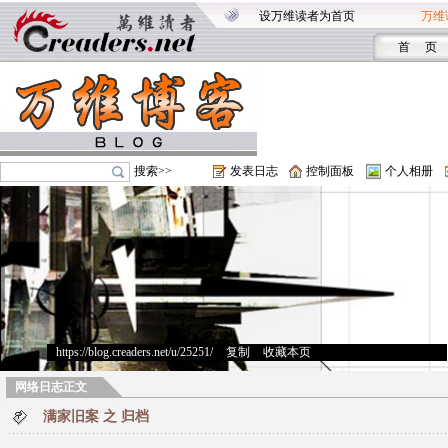
设万维读者为首页
万维
首 页
搜索>>
发表日志
控制面板
个人相册
https://blog.creaders.net/u/25251/
>
复制
>
收藏本页
网络日志正文
满家旧案 之 归档