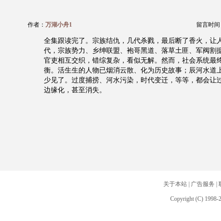
作者：
万湖小舟1
留言时间：20
全集跟读完了。宗族结仇，几代杀戮，最后断了香火，让
代，宗族势力、乡绅联盟、袍哥黑道、落草土匪、军阀割
官吏相互交织，错综复杂，看似无解。然而，社会系统最
衡。活生生的人物已烟消云散、化为历史故事；辰河水道
少见了。过度捕捞、河水污染，时代变迁，等等，都会让
边缘化，甚至消失。
关于本站
|
广告服务
|
Copyright (C) 1998-2