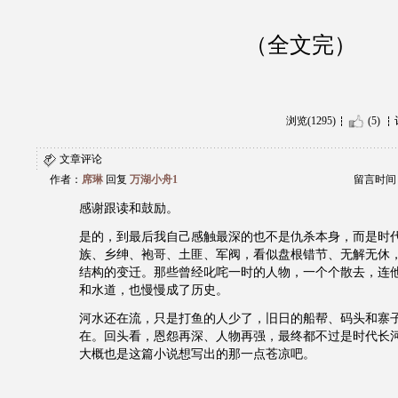
（全文完）
浏览(1295)
(5)
文章评论
作者：
席琳
回复
万湖小舟1
留言时间：20
感谢跟读和鼓励。
是的，到最后我自己感触最深的也不是仇杀本身，而是时
族、乡绅、袍哥、土匪、军阀，看似盘根错节、无解无休
结构的变迁。那些曾经叱咤一时的人物，一个个散去，连
和水道，也慢慢成了历史。
河水还在流，只是打鱼的人少了，旧日的船帮、码头和寨
在。回头看，恩怨再深、人物再强，最终都不过是时代长
大概也是这篇小说想写出的那一点苍凉吧。