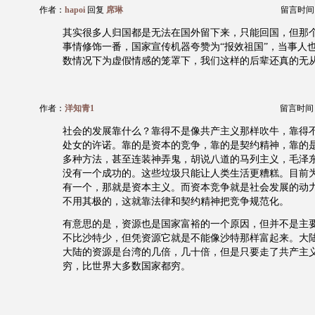
作者：
hapoi
回复
席琳
留言时间：20
其实很多人归国都是无法在国外留下来，只能回国，但那
事情修饰一番，国家宣传机器夸赞为“报效祖国”，当事人
数情况下为虚假情感的笼罩下，我们这样的后辈还真的无
作者：
洋知青1
留言时间：20
社会的发展靠什么？靠得不是像共产主义那样吹牛，靠得
处女的许诺。靠的是资本的竞争，靠的是契约精神，靠的
多种方法，甚至连装神弄鬼，胡说八道的马列主义，毛泽
没有一个成功的。这些垃圾只能让人类生活更糟糕。目前
有一个，那就是资本主义。而资本竞争就是社会发展的动
不用其极的，这就靠法律和契约精神把竞争规范化。
有意思的是，资源也是国家富裕的一个原因，但并不是主
不比沙特少，但凭资源它就是不能像沙特那样富起来。大
大陆的资源是台湾的几倍，几十倍，但是只要走了共产主
穷，比世界大多数国家都穷。