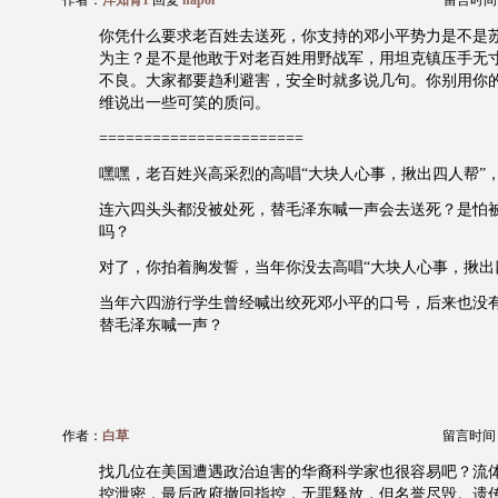
作者：
洋知青1
回复
hapoi
留言时间：20
你凭什么要求老百姓去送死，你支持的邓小平势力是不是
为主？是不是他敢于对老百姓用野战军，用坦克镇压手无
不良。大家都要趋利避害，安全时就多说几句。你别用你
维说出一些可笑的质问。
=======================
嘿嘿，老百姓兴高采烈的高唱“大块人心事，揪出四人帮”
连六四头头都没被处死，替毛泽东喊一声会去送死？是怕
吗？
对了，你拍着胸发誓，当年你没去高唱“大块人心事，揪出
当年六四游行学生曾经喊出绞死邓小平的口号，后来也没
替毛泽东喊一声？
作者：
白草
留言时间：20
找几位在美国遭遇政治迫害的华裔科学家也很容易吧？流
控泄密，最后政府撤回指控，无罪释放，但名誉尽毁。遗