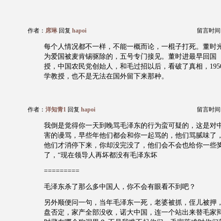
作者：
席琳
回复
hapoi
留言时间：20
每个人情况都不一样，不能一概而论，一棍子打死。董时光1
为爱国被麦肯锡驱除的，五号专门接见。董时进最早回国（1
授，中国农民党创始人，和毛过招以后，看破了真相，195
学教授，也不是无法在国外留下来那种。
作者：
洋知青1
回复
hapoi
留言时间：20
我倒是觉得你一天到晚骂毛泽东的行为蛮可疑的，这是对
害的谩骂，早些年他们都会和你一起骂的，他们骂腻味了
他们才消停下来，你却没完没了，他们会不会也给你一些
了，“现在领导人再坏都没有毛泽东坏
=========
毛泽东杀了那么多中国人，你不会有眼看不到吧？
另外顺便问一句，当年毛泽东一死，老婆被抓，侄儿被押
盘否定，家产全部没收，诺大中国，连一个站出来替毛家