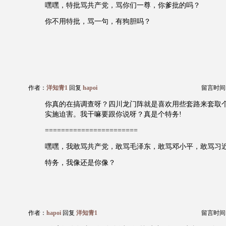
嘿嘿，特批骂共产党，骂你们一尊，你爹批的吗？
你不用特批，骂一句，有狗胆吗？
作者：
洋知青1
回复
hapoi
留言时间：20
你真的在搞调查呀？四川龙门阵就是喜欢用些套路来套取
实施迫害。我干嘛要跟你说呀？真是个特务!
=======================
嘿嘿，我敢骂共产党，敢骂毛泽东，敢骂邓小平，敢骂习
特务，我像还是你像？
作者：
hapoi
回复
洋知青1
留言时间：20