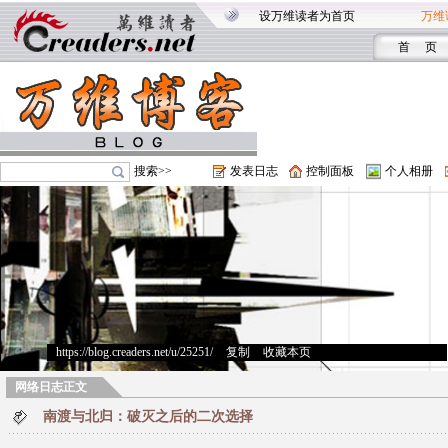
设万维读者为首页
万维
首 页
搜索>>
发表日志
控制面板
个人相册
https://blog.creaders.net/u/25251/
>
复制
>
收藏本页
网络日志正文
南渡与北归：破灭之后的二次选择