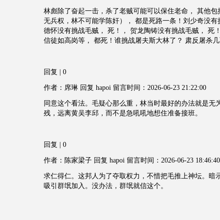
林彪除了奋起一击，杀了老贼可能可以保住老命， 其他包
无兵权，林不可能学陈奸）， 都是死路一条！刘少奇没有挑
德怀没有挑战毛贼， 死！， 贺龙陶铸没有挑战毛贼， 死
信徒如高岗等， 都死！谁挑战屠夫斯大林了？ 肃反屠杀
回复 | 0
作者：席琳 回复 hapoi 留言时间：2026-06-23 21:22:00
同意这个看法。毛疑心那么重，林当时最好的办法就是无为
残，远离黄吴李邱，而不是急吼吼地想住准备接班。
回复 | 0
作者：陈家梁子 回复 hapoi 留言时间：2026-06-23 18:46:40
求仁得仁。这邦人为了夺取权力，不惜把毛推上神坛。暗
吸引群氓加入。没办法，群氓就信这个。