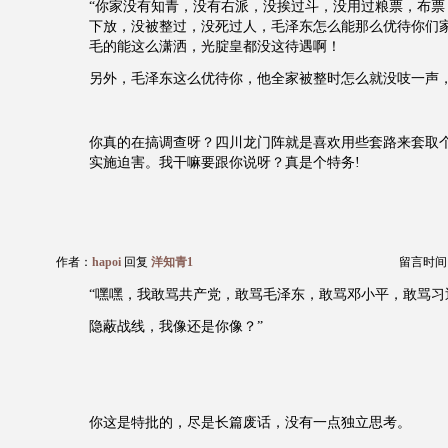
“你家没有知青，没有右派，没挨过斗，没用过粮票，布票
下放，没被整过，没死过人，毛泽东怎么能那么优待你们
毛的能这么潇洒，光腚皇都没这待遇啊！
另外，毛泽东这么优待你，他全家被整时怎么就没吱一声，
你真的在搞调查呀？四川龙门阵就是喜欢用些套路来套取
实施迫害。我干嘛要跟你说呀？真是个特务!
作者：
hapoi
回复
洋知青1
留言时间：20
“嘿嘿，我敢骂共产党，敢骂毛泽东，敢骂邓小平，敢骂习
隐蔽战线，我像还是你像？”
你这是特批的，尽是长篇废话，没有一点独立思考。