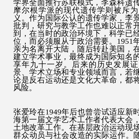
学界全面推行苏联模式，李森科遗
摩尔根学派的现代遗传学则被斥为
义。作为国际公认的遗传学家，李
批判，研究与教学工作也难以正常
到，在当时的政治环境下，科学已
位，而必须服从于政治需要。1951
亲为名离开大陆，随后转赴美国，
建立学术事业，最终成为国际知名
享年九十一岁。后来的历史发展证
景、学术立场和专业领域而言，若
论是反右运动还是文化大革命，都
风险。
张爱玲在1949年后也曾尝试适应新
海第一届文学艺术工作者代表大会
土地改革工作。在基层政治运动现
群众动员与社会改造的实际运作。随