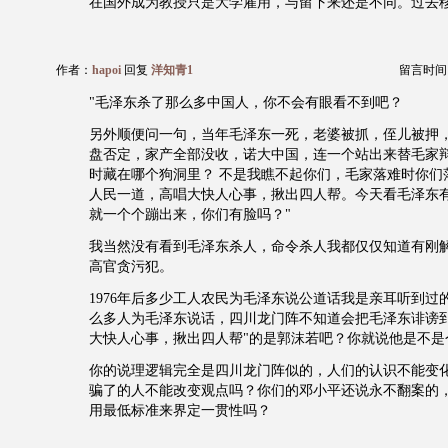
在国外成为教授只是大学雇用，与留下来还是不同。过去
作者：
hapoi
回复
洋知青1
留言时间：20
"毛泽东杀了那么多中国人，你不会有眼看不到吧？
另外顺便问一句，当年毛泽东一死，老婆被抓，侄儿被押
盘否定，家产全部没收，诺大中国，连一个站出来替毛家
时藏在哪个狗洞里？ 不是我瞧不起你们，毛家落难时你们
人民一道，高唱大快人心事，揪出四人帮。今天看毛泽东
就一个个蹦出来，你们有脸吗？"
我当然没有看到毛泽东杀人，命令杀人我都仅仅知道有刚
高官贪污犯。
1976年后多少工人农民为毛泽东说公道话我是亲耳听到过
么多人为毛泽东说话，四川龙门阵不知道会把毛泽东诽谤到
大快人心事，揪出四人帮"的是郭沫若吧？你就说他是不是
你的说理逻辑完全是四川龙门阵似的，人们的认识不能变
骗了的人不能改变观点吗？你们的邓小平还说永不翻案的
用最低标准来界定一贯性吗？