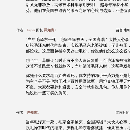
后又无罪释放，纳米技术科学家胡安明， 超导专家郝小星
芬。他们在美国被迫害的破灭之后的心境与选择，不也值
作者：
hapoi
回复
洋知青1
留言时间：20
"当年毛泽东一死，毛家全家被灭，全国高唱＂大快人心事
庆祝毛泽东时代的结束。庆祝毛泽东老婆被抓，侄儿被压
部没收。这里面包括今天这些毛粉，你说他们怎么这么贱
想当年，苏联倒台时还有不少人造反复辟，可毛泽东被清
这算不算民意？我就纳闷，当年清算毛泽东时，这帮毛粉躲
你凭什么要求老百姓去送死，你支持的邓小平势力是不是
为主？是不是他敢于对老百姓用野战军，用坦克镇压手无
不良。大家都要趋利避害，安全时就多说几句。你别用你
维说出一些可笑的质问。
作者：
洋知青1
留言时间：20
当年毛泽东一死，毛家全家被灭，全国高唱＂大快人心事
祝毛泽东时代的结束。庆祝毛泽东老婆被抓，侄儿被压，