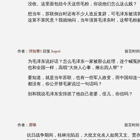
没收。这里面包括今天这些毛粉，你说他们怎么这么贱？
想当年，苏联倒台时还有不少人造反复辟，可毛泽东被清
这算不算民意？我就纳闷，当年清算毛泽东时，这帮毛粉
作者：
洋知青1
回复
hapoi
留言时间：20
为毛泽东说好话？怎么毛泽东一家被那么处理，连个喊冤
也和全国一样，高唱“大块人心事，揪出四人帮”？
要知道，就是当年苏联，也有一些军人政变，而中国却连
都没有，你公开替毛家说过一句话吗？
别和我说毛泽东安排抓了他自己老婆，侄儿，你信吗？
作者：
席琳
留言时间：20
抗日战争期间，桂林沦陷后，大批文化名人如简又文、贾