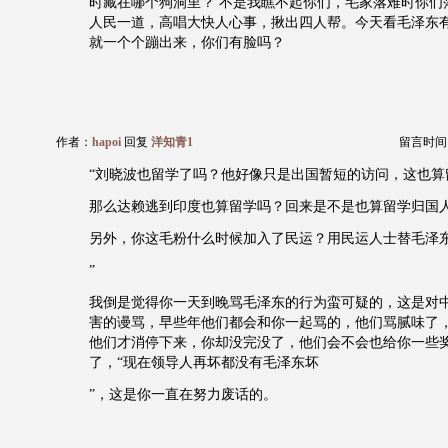
时藏在哪个狗洞里？ 不是我瞧不起你们，毛家落难时你们
人民一道，高唱大快人心事，揪出四人帮。今天看毛泽东
就一个个蹦出来，你们有脸吗？
作者：
hapoi
回复
洋知青1
留言时间：20
“刘晓波也留学了吗？他好像只是出国暂短的访问，这也算
那么达赖逃到印度也算留学吗？回来是不是也算留学归国
另外，你这毛粉什么时候加入了民运？用民运人士替毛泽
”
我倒是觉得你一天到晚骂毛泽东的行为蛮可疑的，这是对
害的谩骂，早些年他们都会和你一起骂的，他们骂腻味了
他们才消停下来，你却没完没了，他们会不会也给你一些
了，“现在领导人再坏都没有毛泽东坏
”，这是你一直在努力废话的。