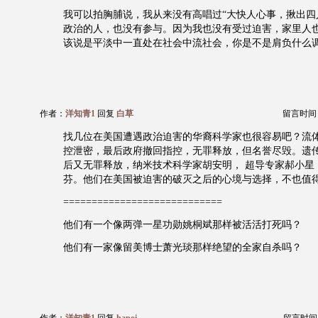
我可以拍胸脯说，我从来没有高唱过“大快人心事，揪出四
政治的人，也没有参与。因为我也没有受过迫害，家里人
该说是平淡中一直处在社会中流社会，你是不是肩负什么
作者：
洋知青1
回复
白草
留言时间：20
找几位在美国遭遇政治迫害的华裔科学家也很容易吧？流
控泄密，最后政府撤回指控，无罪释放，但名誉尽毁。遗
后又无罪释放，纳米技术科学家胡安明， 超导专家郝小星
芬。他们在美国被迫害的破灭之后的心境与选择，不也值
============================
他们有一个像两弹一星功勋姚桐斌那样被活活打死吗？
他们有一家像留美博士萧光琰那样绝望的全家自杀吗？