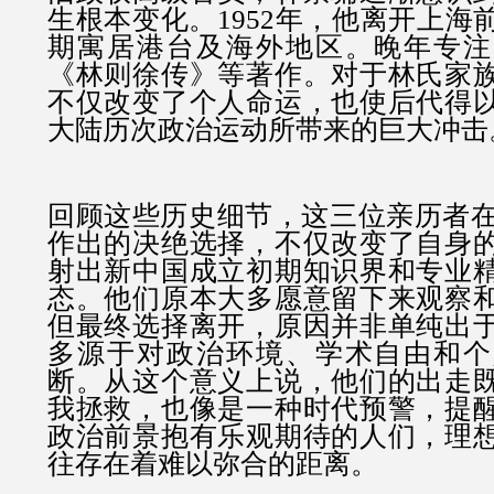
生根本变化。1952年，他离开上海
期寓居港台及海外地区。晚年专注
《林则徐传》等著作。对于林氏家
不仅改变了个人命运，也使后代得
大陆历次政治运动所带来的巨大冲击
回顾这些历史细节，这三位亲历者在19
作出的决绝选择，不仅改变了自身
射出新中国成立初期知识界和专业
态。他们原本大多愿意留下来观察
但最终选择离开，原因并非单纯出
多源于对政治环境、学术自由和个
断。从这个意义上说，他们的出走
我拯救，也像是一种时代预警，提
政治前景抱有乐观期待的人们，理
往存在着难以弥合的距离。