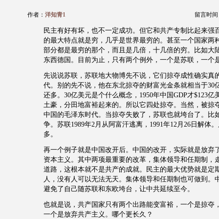
作者：
洋知青1
留言时间：20
民主有好有坏，也不一定成功。但它和共产专制比起来强
的最大特点就是穷，几乎是世界最穷的。甚至一个国家两
部分都是最穷的那个，而且是几倍，十几倍的穷。比如大
东西德国。目前为止，只有两个例外，一个是苏联，一个
先说说苏联，苏联地大物博先不说，它们掠夺成性确实真
代。别的先不说，他在东北掠夺的财富光金条就相当于30亿
还多。30亿美元是个什么概念，1950年中国GDP才$123
土豪，分田地富裕起来的。所以它四处掠夺。当然，被掠
中国的毛泽东时代。当掠夺失败了，苏联也就垮台了。比
争。苏联1989年2月从阿富汗逃离，1991年12月26日解
多。
再一个例子就是中国改开后。中国的改开，实际就是放弃
资本主义。其中两项最重要的改革，集体领导和任期制，
道路，这根本就不是共产的成就。民主的最大优势就是定
人，没有人可以无法无天。集体领导和任期制也可做到。
避免了自己随苏联和东欧垮台，让中共延续至今。
也就是说，共产国家只有两个出路能变富裕，一个是掠夺
一个是放弃共产主义。哪个更长久？