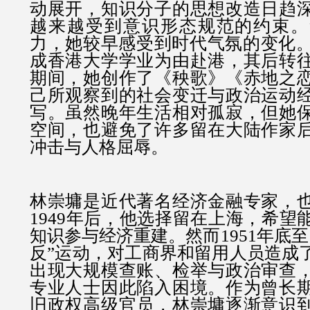
动展开，知识分子的思想改造日趋
越来越受到意识形态规范的约束。
力，她较早感受到时代气氛的变化。1
成香港大学学业为由赴港，其后转
期间，她创作了《秧歌》《赤地之
己所观察到的社会变迁与政治运动
写。虽然晚年生活相对孤寂，但她
空间，也避免了许多留在大陆作家
冲击与人格屈辱。
林崇墉是近代著名经济金融专家，
1949年后，他选择留在上海，希望
知识参与经济重建。然而1951年底至1
反”运动，对工商界和留用人员造成
出现大规模查账、检举与政治审查
专业人士因此陷入困境。作为曾长
旧政权高级官员，林崇墉逐渐意识