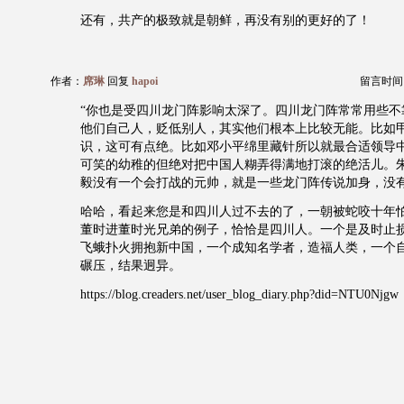
还有，共产的极致就是朝鲜，再没有别的更好的了！
作者：
席琳
回复
hapoi
留言时间：20
“你也是受四川龙门阵影响太深了。四川龙门阵常常用些不
他们自己人，贬低别人，其实他们根本上比较无能。比如
识，这可有点绝。比如邓小平绵里藏针所以就最合适领导
可笑的幼稚的但绝对把中国人糊弄得满地打滚的绝活儿。
毅没有一个会打战的元帅，就是一些龙门阵传说加身，没有
哈哈，看起来您是和四川人过不去的了，一朝被蛇咬十年
董时进董时光兄弟的例子，恰恰是四川人。一个是及时止
飞蛾扑火拥抱新中国，一个成知名学者，造福人类，一个
碾压，结果迥异。
https://blog.creaders.net/user_blog_diary.php?did=NTU0Njgw