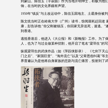
到蒙山。陈信玉（字寂园）作为当地开明绅士，积极为他
饷，在当时的文化界颇有声望。
1950年“镇反”与土改运动中，陈信玉因地主、土霸身份被
陈文统当时正在岭南大学（广州）读书，惊闻噩耗赶回老 
康，彭告诉他:"你父刚被镇压，你回家无异送死，速逃。”
到香港。
逃抵香港后，他进入《大公报》和《新晚报》工作。为了
人，也为了与过去做某种切割，他开启了笔名“梁羽生”的
纵观梁羽生的武侠作品（如《萍踪侠影录》、《七剑下天山
门之后”、“家国巨变”、“海外流亡”以及“父辈恩怨纠葛”
界普遍认为是他将自身家族的悲剧与流亡痛苦，投射到了