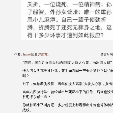
作者：
hapoi
回复
洋知青1
留言时间：20
“嘿嘿，老百姓兴高采烈的高唱“大块人心事，揪出四人帮
连六四头头都没被处死，替毛泽东喊一声会去送死？是怕
吗？
对了，你拍着胸发誓，当年你没去高唱“大块人心事，揪出
当年六四游行学生曾经喊出绞死邓小平的口号，后来也没
替毛泽东喊一声？"
你就替邓小平叫好吧，多少程度上都看得出来你也算体制
战线。