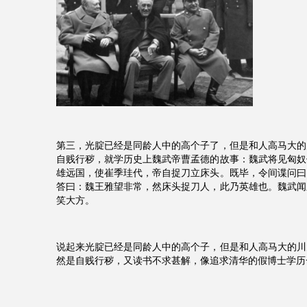
第三，光腚已经是同龄人中的高个子了，但是和人高马大的
自贱行秽，就学历史上魏武帝曹孟德的故事：魏武将见匈奴
雄远国，使崔季珪代，帝自捉刀立床头。既毕，令间谍问曰
答曰：魏王雅望非常，然床头捉刀人，此乃英雄也。魏武闻
笑大方。
说起来光腚已经是同龄人中的高个子，但是和人高马大的川
然是自贱行秽，又读书不求甚解，像追求清华的假博士学历