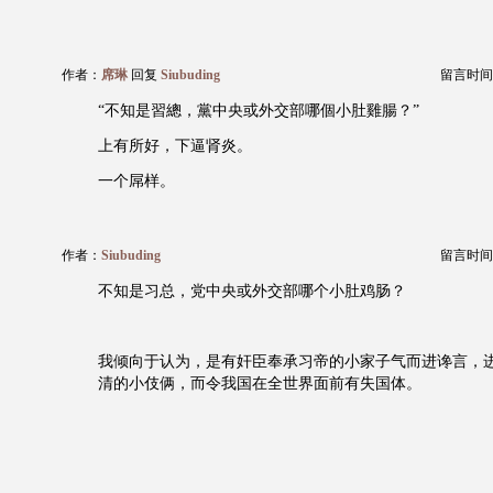
作者：
席琳
回复
Siubuding
留言时间：20
“不知是習總，黨中央或外交部哪個小肚雞腸？”
上有所好，下逼肾炎。
一个屌样。
作者：
Siubuding
留言时间：20
不知是习总，党中央或外交部哪个小肚鸡肠？
我倾向于认为，是有奸臣奉承习帝的小家子气而进谗言，
清的小伎俩，而令我国在全世界面前有失国体。