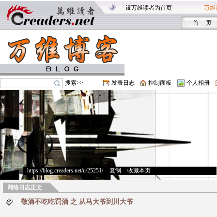
设万维读者为首页
万维
首 页
搜索>>
发表日志
控制面板
个人相册
https://blog.creaders.net/u/25251/
>
复制
>
收藏本页
网络日志正文
敬酒不吃吃罚酒 之 从马大爷到川大爷