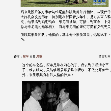
后来此照片被好事者与维尼熊和跳跳虎并行相比。从现代传
大好机会改善形象，特别是在我国青少年中。是对其官方雅
充，结果搞到鸡毛鸭血，维尼熊被禁。可惜，到而今，中外
总与维尼熊的蠢笨相关，而与维尼熊的亲切可爱有义气无关
所以其形象团队，他拣的，基本专业素质甚差，远远比不上
的。
作者：
席琳
回复
席琳
留言时间：20
这个前车之鉴，应该是常在习心的了。所以到了后清小平
子，难以服众，只能够退居幕后垂帘听政，不敢公开称帝
邦，来显示其身材和人格的伟岸：