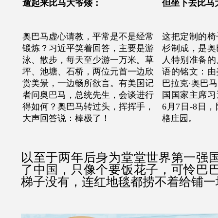
遛起来比马大爷矮：
但坐下去比马
奥巴马虚心请教，平常是不是经常
这把定制的椅
锻炼？习近平
笑着回答，主要是游
杉制成，是奥
泳、散步，每天至少游一万米。草
人特别准备的
坪、池塘、石桥，两位元首一边欣
语的铭文：由
赏美景，一边畅所欲言。有美国记
巴拉克·奥巴
者问奥巴马，总统先生，会谈进行
国国家主席习近
得如何？奥巴马转过头，挥挥手，
6月7日-8日
大声回答说：棒极了！
格庄园。
以至于两年后身为堂堂世界第一强
了中国，只像个要饭花子，可怜巴
梯子没有，连红地毯都捞不着给铺一