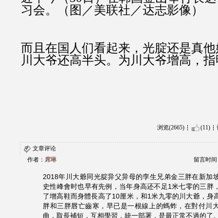
而且在国人们看起来，光腚还
是真他
川大爷还高半头。为川大爷增高，指
浏览(2665)
(11)
文章评论
作者：
席琳
留言时间：20
2018年川大爺同光腚异父异母的孪生兄弟金三胖在新加
史性峰會时也早有先例，当年身高还不足1米七零的三胖
了增高鞋而身體長高了10厘米，和1米九零的川大爺，身
胖和三胖唇亡齒寒，早已是一根線上的螞蚱，在對付川
曲，取長補短，互相學習，統一部署，是最正常不過的了