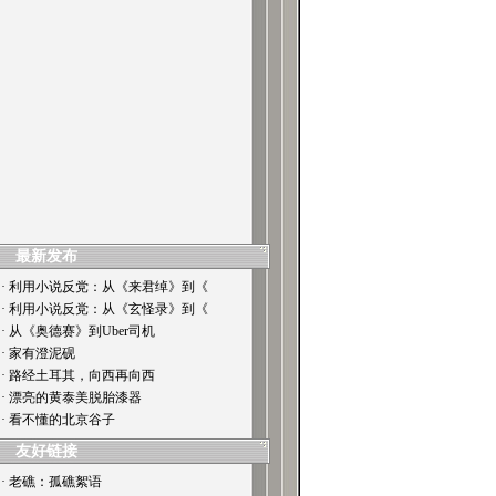
最新发布
· 利用小说反党：从《来君绰》到《
· 利用小说反党：从《玄怪录》到《
· 从《奥德赛》到Uber司机
· 家有澄泥砚
· 路经土耳其，向西再向西
· 漂亮的黄泰美脱胎漆器
· 看不懂的北京谷子
友好链接
· 老礁：孤礁絮语