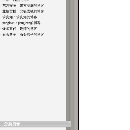
· 东方安澜：东方安澜的博客
· 北极雪橇：北极雪橇的博客
· 求真知：求真知的博客
· jianglean：jianglean的博客
· 馋师五代：馋师的博客
· 石头巷子：石头巷子的博客
分类目录