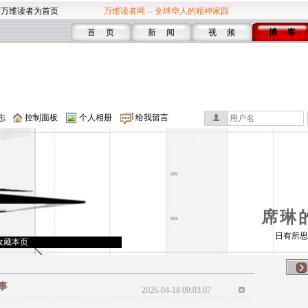
设万维读者为首页
万维读者网 -- 全球华人的精神家园
首 页
新 闻
视 频
博 客
志
控制面板
个人相册
给我留言
席琳
日有所思
收藏本页
事
2026-04-18 09:03:07