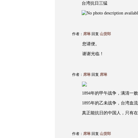
台湾抗日三猛
作者：
席琳
回复
山货郎
您请便。
谢谢光临！
作者：
席琳
回复
席琳
1894年的甲午战争，满清一
1895年的乙未战争，台湾血
真正能抗日的中国人，只有在
作者：
席琳
回复
山货郎