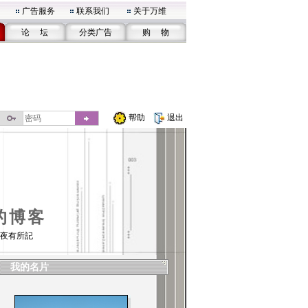
广告服务
联系我们
关于万维
论 坛
分类广告
购 物
帮助
退出
的博客
夜有所記
我的名片