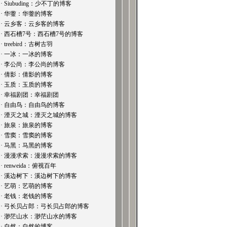
· Siubuding：少不丁的博客
· 华蓥：华蓥的博客
· 云乡客：云乡客的博客
· 西石槽7号：西石槽7号的博客
· treebird：古树古羽
· 一冰：一冰的博客
· 李公尚：李公尚的博客
· 倩影：倩影的博客
· 玉质：玉质的博客
· 幸福剧团：幸福剧团
· 自由鸟：自由鸟的博客
· 湮灭之城：湮灭之城的博客
· 旅泉：旅泉的博客
· 雪窦：雪窦的博客
· 马黑：马黑的博客
· 漫漫求索：漫漫求索的博客
· renweida：俯视百年
· 溪边树下：溪边树下的博客
· 艺萌：艺萌的博客
· 老钱：老钱的博客
· 弓长贝占郎：弓长贝占郎的博客
· 渺茫山水：渺茫山水的博客
· 自然：自然的博客