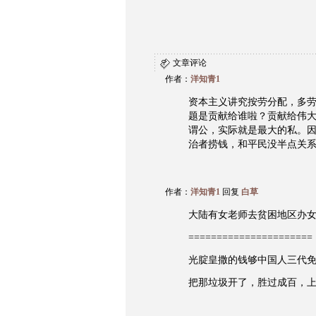
文章评论
作者：
洋知青1
资本主义讲究按劳分配，多
题是贡献给谁啦？贡献给伟
谓公，实际就是最大的私。
治者捞钱，和平民没半点关
作者：
洋知青1
回复
白草
大陆有女老师去贫困地区办女校，
======================
光腚皇撒的钱够中国人三代
把那垃圾开了，胜过成百，