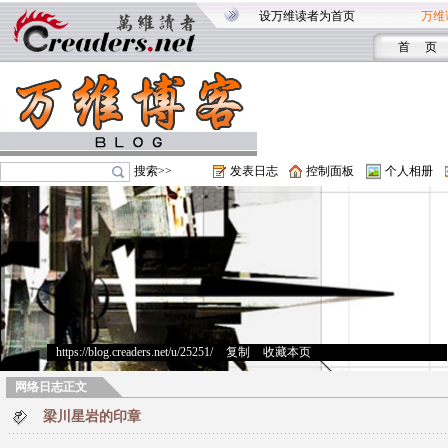
设万维读者为首页
万维
首 页
搜索>>
发表日志
控制面板
个人相册
https://blog.creaders.net/u/25251/
>
复制
>
收藏本页
网络日志正文
梁川星岩的印章