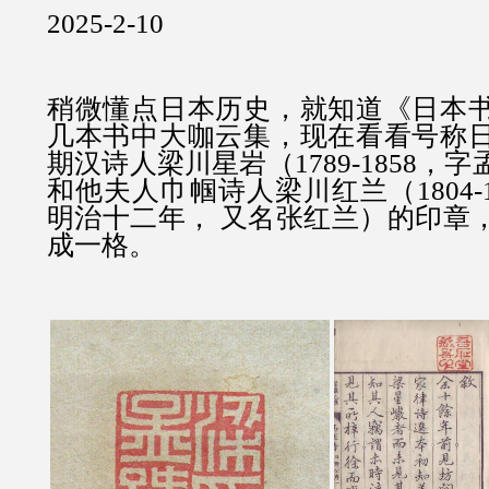
2025-2-10
稍微懂点日本历史，就知道《日本
几本书中大咖云集，现在看看号称
期汉诗人梁川星岩（1789-1858，
和他夫人巾帼诗人梁川红兰（1804-1
明治十二年， 又名张红兰）的印章
成一格。