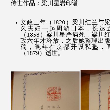
传世作品：
梁川星岩印谱
文政三年（1820）
梁川红兰
与
久夫妇一起周游日本，长达
（1858）梁川星严病死，梁川
政六年才释放，之后她整理出
稿，晚年在京都开设私塾，
（1879）逝世。