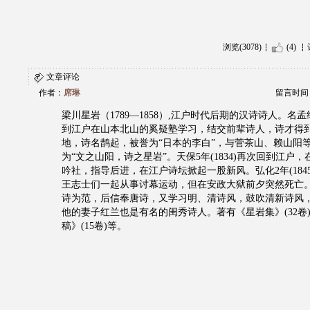
浏览(3078)
(4)
文章评论
作者：
席琳
留言时间：20
梁川星岩（1789―1858）,江户时代后期的汉诗诗人。名
到江户在山本北山的奚疑塾学习，结交前辈诗人，诗才得
地，诗名鹊起，被誉为“日本的李白”，与菅茶山、赖山阳
为“文之山阳，诗之星岩”。天保5年(1834)再次回到江户
吟社，指导后进，在江户诗坛掀起一股新风。弘化2年(184
王志士们一起从事讨幕运动，但在安政大狱前夕突然死亡
诗为范，后信奉唐诗，又学习明、清诗风，鼓吹清新诗风
他的妻子红兰也是有名的闺秀诗人。著有《星岩集》(32卷
稿》(15卷)等。