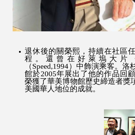
退休後的關榮熙，持續在社區
程。還曾在好萊塢大片
（Speed,1994）中飾演乘客
館於2005年展出了他的作品回顧
榮獲了華美博物館歷史締造者獎
美國華人地位的成就。