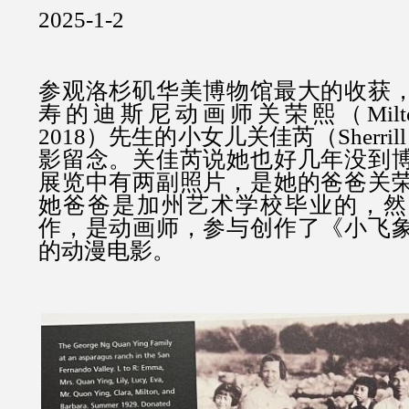
2025-1-2
参观洛杉矶华美博物馆最大的收获
寿的迪斯尼动画师关荣熙（Milton 
2018）先生的小女儿关佳芮（Sherril
影留念。关佳芮说她也好几年没到
展览中有两副照片，是她的爸爸关
她爸爸是加州艺术学校毕业的，然
作，是动画师，参与创作了《小飞
的动漫电影。