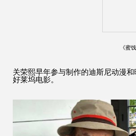
《蜜饯
关荣熙早年参与制作的迪斯尼动漫和
好莱坞电影。