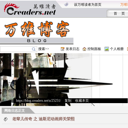
设万维读者为首页
万维
首 页
搜索>>
发表日志
控制面板
个人相册
https://blog.creaders.net/u/25251/
>
复制
>
收藏本页
网络日志正文
老辈儿传奇 之 迪斯尼动画师关荣熙