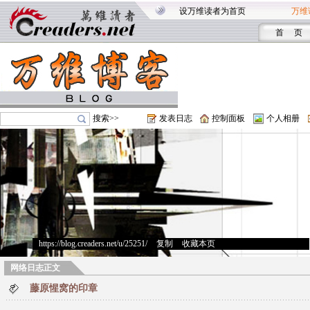
设万维读者为首页
万维
首 页
搜索>>
发表日志
控制面板
个人相册
https://blog.creaders.net/u/25251/
>
复制
>
收藏本页
网络日志正文
藤原惺窝的印章