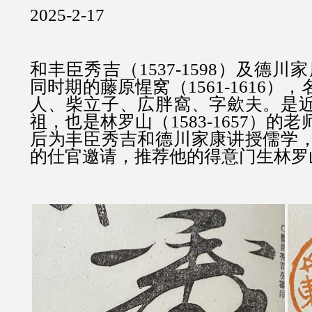
2025-2-17
和丰臣秀吉（1537-1598）及德川家康
同时期的藤原惺窝（1561-1616）
人、柴立子、広胖窩、字歛夫。是
祖，也是林罗山（1583-1657）的老
后为丰臣秀吉和德川家康讲授儒学
的仕官邀请，推荐他的得意门生林罗