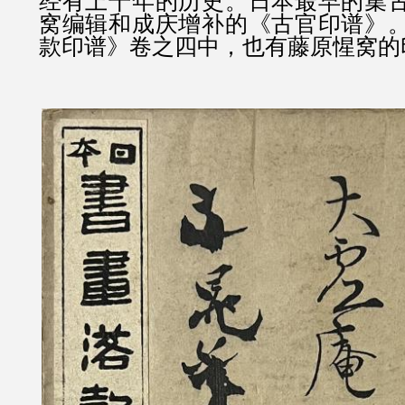
经有上千年的历史。日本最早的集
窝编辑和成庆增补的《古官印谱》
款印谱》卷之四中，也有藤原惺窝的