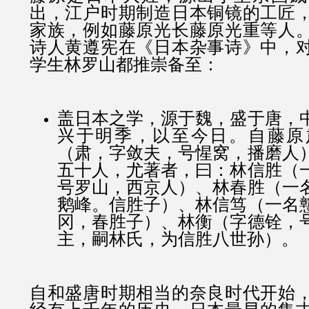
出，江户时期制造日本铜镜的工匠
家族，
例如藤原光长藤原光重等人
诗人黄遵宪在《日本杂事诗》中，
学生林罗山都推崇备至：
盖日本之学，源于魏，盛于唐，
兴于明季，以至今日。自藤原
（肃，字敛夫，号惺窝，播磨人
五十人，尤著者，曰：林信胜（
号罗山，西京人）、林春胜（一
鹅峰。信胜子）、林信笃（一名
冈，春胜子）、林衡（字德铨，
主，嗣林氏，为信胜八世孙）。
自和盛唐时期相当的奈良时代开始