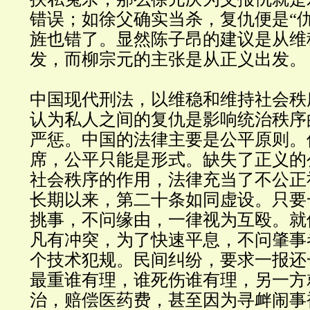
错误；如徐父确实当杀，复仇便是“
旌也错了。显然陈子昂的建议是从维
发，而柳宗元的主张是从正义出发。
中国现代刑法，以维稳和维持社会秩
认为私人之间的复仇是影响统治秩序
严惩。中国的法律主要是公平原则。
席，公平只能是形式。缺失了正义的
社会秩序的作用，法律充当了不公正
长期以来，第二十条如同虚设。只要
挑事，不问缘由，一律视为互殴。就
凡有冲突，为了快速平息，不问肇事
个技术犯规。民间纠纷，要求一报还
最重谁有理，谁死伤谁有理，另一方
治，赔偿医药费，甚至因为寻衅闹事