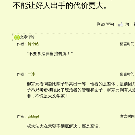
不能让好人出手的代价更大。
浏览(5054)
(9)
文章评论
作者：
转个帖
留言时间：20
“不要拿法律当挡箭牌！”
作者：
一冰
留言时间：20
柳宗元看问题比陈子昂高出一筹，他看的是整体，是前因
子昂只考虑和顾及了统治者的管理和面子，柳宗元则有人
非，不愧是大文学家！
作者：
gskhgd
留言时间：20
权大法大在天朝不彻底解决，都是空话。