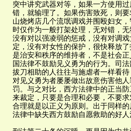
突中讲究武器对等，如果一方使用过
错，就输理了。如果伤害致死，则要
山烧烤店几个流氓调戏并围殴妇女，
时仅作为一般打架处理，无对错，无
没有对以强凌弱的惩戒，没有对调戏
定，没有对女性的保护，很快释放了
是治安和秩序的维持者，不是社会正
国法律不鼓励见义勇为的行为。司法
拔刀相助的人往往与施虐者一样看待
对见义勇为者屡屡做出故意伤害他人
罚。与之对比，西方法律中的正当防
来裁定，只要是合理和必要，不要求
合理就是以正义为原则。出于同样的
法律中缺失西方鼓励自愿救助的好人