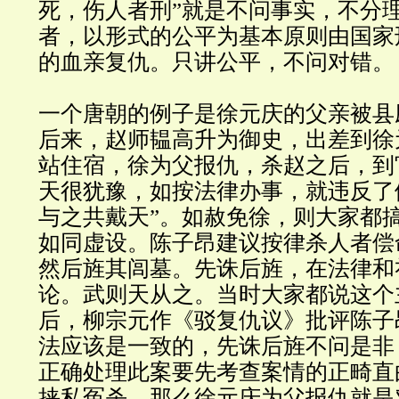
死，伤人者刑”就是不问事实，不分
者，以形式的公平为基本原则由国家
的血亲复仇。只讲公平，不问对错。
一个唐朝的例子是徐元庆的父亲被县
后来，赵师韫高升为御史，出差到徐
站住宿，徐为父报仇，杀赵之后，到
天很犹豫，如按法律办事，就违反了
与之共戴天”。如赦免徐，则大家都
如同虚设。陈子昂建议按律杀人者偿
然后旌其闾墓。先诛后旌，在法律和
论。武则天从之。当时大家都说这个
后，柳宗元作《驳复仇议》批评陈子
法应该是一致的，先诛后旌不问是非
正确处理此案要先考查案情的正畸直
挟私冤杀，那么徐元庆为父报仇就是