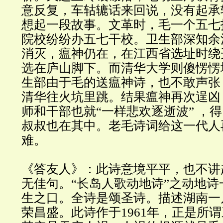
意反复，车轱辘话来回说，没有起承
想起一段故事。文革时，毛一个五七
院校纷纷办五七干校。卫生部深知余
消灭，瘟神仍在，在江西省选址时绕
选在庐山脚下。而清华大学则傻愣愣
生部由于毛的送瘟神诗，也不敢声张
清华往火坑里跳。结果瘟神再次逞凶
师和干部也就“一样悲欢逐逝波” ，
叔叔也在其中。老毛诗词给这一代人
难。
《答友人》：此诗意境平平，也不讲
无佳句。“长岛人歌动地诗”之动地
生之口。全诗是颂圣诗。描述湖南一
荣昌盛。此诗作于1961年，正是所