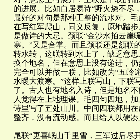
的进展。比如白居易诗“野火烧不尽
最好的对句是那种工整的流水对。毛
在写红军爬山，同义反复，原地踏步。
是做诗的大忌。颈联“金沙水拍云崖
寒。”又是合掌。而且颈联还是颔联
转水转，这联转到水上了，缺乏意思
换个地名，但在意思上没有递进，仍
完全可以并做一联，比如改为“五岭
水暖大渡寒。”这样上联写山，下联
了。古人也有地名入诗，但是地名不
人觉得在上地理课。毛四句四地，加
诗里写了五处山川。中间四联都用在
整齐，没有流动感。而且给人以硬凑
尾联“更喜岷山千里雪，三军过后尽