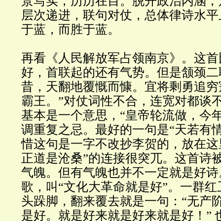
景写实，历历在目。脱开政治内涵，
层次递进，联句对仗，总体律诗水平
于蓝，而胜于蓝。
再看《人民解放军占领南京》。这首
好，首联起的还有气势。但是颔颈二
昔，天翻地覆慨而慷。宜将剩勇追穷
霸王。”对仗词性不合，连宽对都谈
基本是一个意思，“皇帝轮流做，今
调重复之忌。最好的一句是“天若有
惜这句是一字不改抄李贺的，放在这
正道是沧桑”的连接很突兀。这首诗
气魄。但有气魄也并不一定就是好诗
歌，叫“文化大革命就是好”。一群
头跺脚，翻来覆去就是一句：“无产
是好。就是好来就是好来就是好！” 