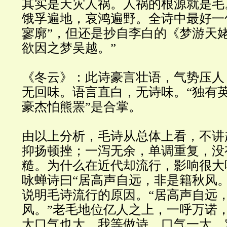
其实是天灾人祸。人祸的根源就是毛
饿孚遍地，哀鸿遍野。全诗中最好一
寥廓”，但还是抄自李白的《梦游天
欲因之梦吴越。”
《冬云》：此诗豪言壮语，气势压人
无回味。语言直白，无诗味。“独有
豪杰怕熊罴”是合掌。
由以上分析，毛诗从总体上看，不讲
抑扬顿挫；一泻无余，单调重复，没
糙。为什么在近代却流行，影响很大
咏蝉诗曰“居高声自远，非是籍秋风。
说明毛诗流行的原因。“居高声自远
风。”老毛地位亿人之上，一呼万诺
大口气也大。我等做诗，口气一大，