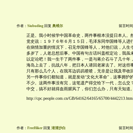
作者：
Siubuding
回复
奥维尔
留言时间：20
正是。我小时候学中国革命史，两件事根本没提日本人。
党史说：１９７６年６月１５日，毛泽东同华国锋等人进
在病情加重的情况下，召见华国锋等人，对他们说，人生
多岁了，人老总想后事。中国有句古话叫盖棺定论，我虽
以定论吧！我一生干了两件事，一是与蒋介石斗了几十年
海岛上去了，抗战八年，把日本人请回老家去了。对这些
只有那么几个人，在我耳边叽叽喳喳，无非是让我及早收
另一件事你们都知道，就是发动“文化大革命”，这事拥护
不少。这两件事没有完，这笔遗产得交给下一代，怎么交
中交，搞不好就得血雨腥风了，你们怎么办，只有天知道
http://cpc.people.com.cn/GB/64162/64165/65700/4442213.htm
作者：
FreeHiker
回复
渚清沙白
留言时间：20