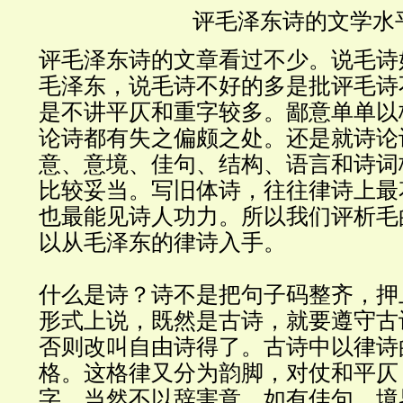
评毛泽东诗的文学水
评毛泽东诗的文章看过不少。说毛诗
毛泽东，说毛诗不好的多是批评毛诗
是不讲平仄和重字较多。鄙意单单以
论诗都有失之偏颇之处。还是就诗论
意、意境、佳句、结构、语言和诗词
比较妥当。写旧体诗，往往律诗上最
也最能见诗人功力。所以我们评析毛
以从毛泽东的律诗入手。
什么是诗？诗不是把句子码整齐，押
形式上说，既然是古诗，就要遵守古
否则改叫自由诗得了。古诗中以律诗
格。这格律又分为韵脚，对仗和平仄
字。当然不以辞害意，如有佳句，境