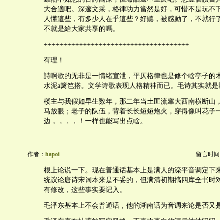
大合適吧。深邃文采，格律功力當然是好，可惜不是玩不
人懂這些，有多少人在乎這些？好聽，被感動了，不就行
不就是給大家共享的嗎。
+++++++++++++++++++++++++++++++++++++
有理！
詩啊歌的无非是一情绪宣泄，平仄格律也是修个啥亭子的
水泥a篱笆搭。文学诗歌表现人格精神而已。毛诗其实就是
楼主与我假如早生数年，那二年当土匪流窜大西南横断山
马放眼；老子的队伍，背着长长短短炮火，穿得像叫花子
边，，，，！一样也能写出点啥。
作者：
hapoi
留言时间：20
根上论说一下。现在普通话基本上是满人的滦平音调定下
统议论唐诗宋词本来是不妥的，但满清初期搞四库全书时
有修改，这些事实要记入。
毛泽东基本上不会普通话，他的湖南话为音调来论是否又