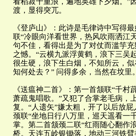
看稻菽千重浪，遍地英雄下夕烟。”
渡，显得突兀。
《登庐山》：此诗是毛律诗中写得最
联“冷眼向洋看世界，热风吹雨洒江
句不佳，看得出是为了对仗而滥竽充
之憾。“云横九派浮黄鹤，浪下三吴
很生硬，浪下生白烟，不知所云，似
知何处去？” 问得多余，当然在坟里
《送瘟神二首》：第一首颔联“千村
萧疏鬼唱歌。”又犯了合掌老毛病，
复。“人遗矢”嫌太粗，开了以后放
颈联“坐地日行八万里，巡天遥看一千
掌。第二首颔颈二联“红雨随心翻作
桥。天连五岭银锄落，地动三河铁臂