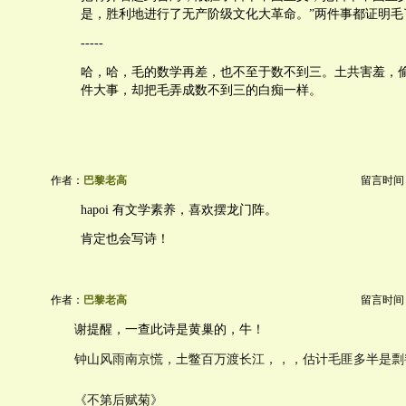
是，胜利地进行了无产阶级文化大革命。”两件事都证明毛
-----
哈，哈，毛的数学再差，也不至于数不到三。土共害羞，
件大事，却把毛弄成数不到三的白痴一样。
作者：
巴黎老高
留言时间：20
hapoi 有文学素养，喜欢摆龙门阵。
肯定也会写诗！
作者：
巴黎老高
留言时间：20
谢提醒，一查此诗是黄巢的，牛！
钟山风雨南京慌，土鳖百万渡长江，，，估计毛匪多半是剽
《不第后赋菊》