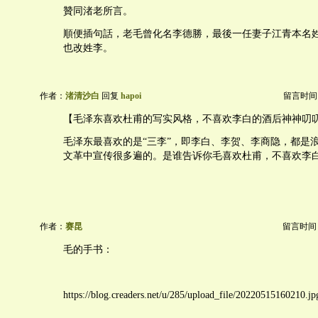
贊同渚老所言。
順便插句話，老毛曾化名李德勝，最後一任妻子江青本名
也改姓李。
作者：
渚清沙白
回复
hapoi
留言时间：20
【毛泽东喜欢杜甫的写实风格，不喜欢李白的酒后神神叨
毛泽东最喜欢的是“三李”，即李白、李贺、李商隐，都是
文革中宣传很多遍的。是谁告诉你毛喜欢杜甫，不喜欢李
作者：
赛昆
留言时间：20
毛的手书：
https://blog.creaders.net/u/285/upload_file/20220515160210.jp