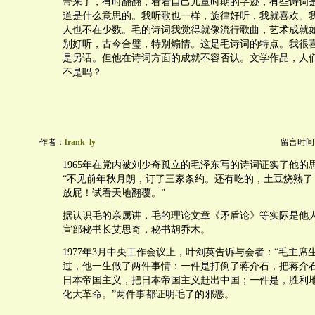
带来了，有时翻翻，看着自己儿童时期的字迹，有些诗词是我
道是什么意思的。我听歌也一样，旋律好听，我就喜欢。
人也不在少数。毛的诗词我觉得就像流行歌曲，艺术成就
别好听，古今合璧，特别煽情。这是毛诗词的特点。我很
是另话。但他在诗词方面的成就不容否认。文学作品，人
不是吗？
作者：
frank_ly
留言时间：20
1965年在党内被刘少奇孤立的毛泽东写的诗词证实了他的
“不见前年秋月朗，订了三家条约。还有吃的，土豆烧熟了
放屁！试看天地翻覆。”
据认识毛的亲属讲，毛的理论文章《矛盾论》等实际是他
宣部秘书长艾思奇，秘书胡乔木。
1977年3月中央工作会议上，叶剑英告诉与会者：“毛主席
过，他一生做了两件事情：一件是打倒了蒋介石，把蒋介
日本帝国主义，把日本帝国主义赶出中国；一件是，胜利
化大革命。”两件事都证明毛了的邪恶。