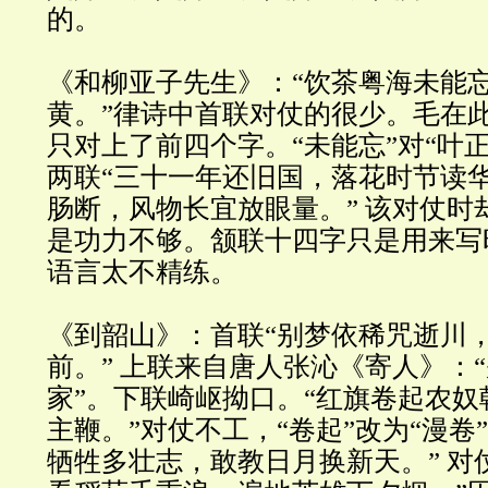
的。
《和柳亚子先生》：“饮茶粤海未能
黄。”律诗中首联对仗的很少。毛在
只对上了前四个字。“未能忘”对“叶
两联“三十一年还旧国，落花时节读
肠断，风物长宜放眼量。” 该对仗时
是功力不够。颔联十四字只是用来写
语言太不精练。
《到韶山》：首联“别梦依稀咒逝川
前。” 上联来自唐人张沁《寄人》：
家”。下联崎岖拗口。“红旗卷起农
主鞭。”对仗不工，“卷起”改为“漫卷
牺牲多壮志，敢教日月换新天。” 对