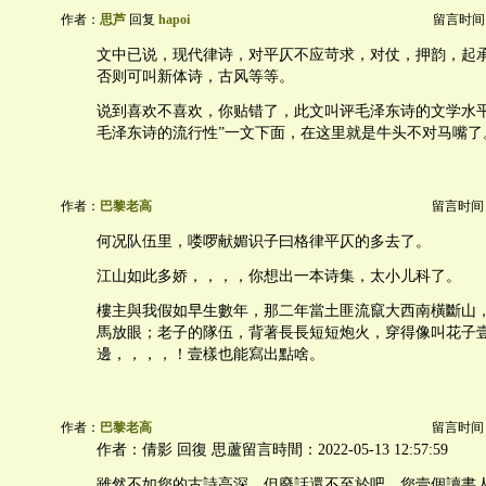
作者：
思芦
回复
hapoi
留言时间：20
文中已说，现代律诗，对平仄不应苛求，对仗，押韵，起
否则可叫新体诗，古风等等。
说到喜欢不喜欢，你贴错了，此文叫评毛泽东诗的文学水平
毛泽东诗的流行性”一文下面，在这里就是牛头不对马嘴了
作者：
巴黎老高
留言时间：20
何况队伍里，喽啰献媚识子曰格律平仄的多去了。
江山如此多娇，，，，你想出一本诗集，太小儿科了。
樓主與我假如早生數年，那二年當土匪流竄大西南橫斷山
馬放眼；老子的隊伍，背著長長短短炮火，穿得像叫花子
邊，，，，！壹樣也能寫出點啥。
作者：
巴黎老高
留言时间：20
作者：倩影 回復 思蘆留言時間：2022-05-13 12:57:59
雖然不如您的古詩高深，但廢話還不至於吧。您壹個讀書