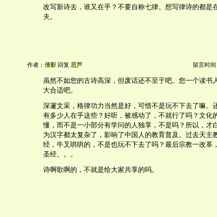
改写新诗去，谁又在乎？不要自称七律。想写律诗的都是
夫。
作者：
倩影
回复
思芦
留言时间：20
虽然不如您的古诗高深，但废话还不至于吧。您一个读书
大合适吧。
深邃文采，格律功力当然是好，可惜不是玩不下去了嘛。
有多少人在乎这些？好听，被感动了，不就行了吗？文化
懂，而不是一小部分有学问的人独享，不是吗？所以，才
为汉字都太复杂了，影响了中国人的教育普及。过去天主
经，牛叉哄哄的，不是也玩不下去了吗？最后宗教一改革
圣经。。。
诗啊歌啊的，不就是给大家共享的吗。