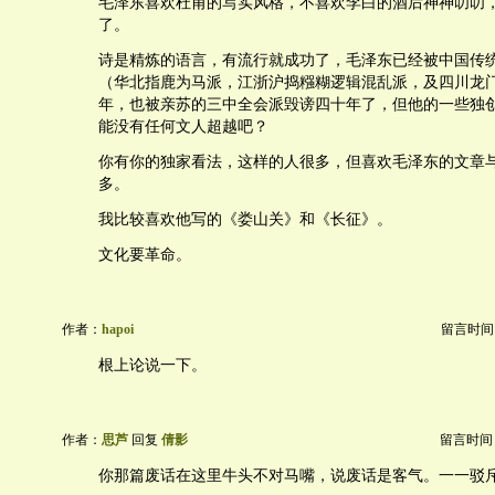
毛泽东喜欢杜甫的写实风格，不喜欢李白的酒后神神叨叨
了。
诗是精炼的语言，有流行就成功了，毛泽东已经被中国传
（华北指鹿为马派，江浙沪捣糨糊逻辑混乱派，及四川龙
年，也被亲苏的三中全会派毁谤四十年了，但他的一些独
能没有任何文人超越吧？
你有你的独家看法，这样的人很多，但喜欢毛泽东的文章
多。
我比较喜欢他写的《娄山关》和《长征》。
文化要革命。
作者：
hapoi
留言时间：20
根上论说一下。
作者：
思芦
回复
倩影
留言时间：20
你那篇废话在这里牛头不对马嘴，说废话是客气。一一驳