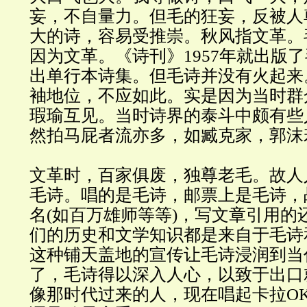
妄，不自量力。但毛的狂妄，反被人
大的诗，容易受推崇。秋风指文革。
因为文革。《诗刊》1957年就出版了
出单行本诗集。但毛诗并没有火起来
袖地位，不应如此。实是因为当时群
瑕瑜互见。当时诗界的泰斗中颇有些
然拍马屁者流亦多，如臧克家，郭沫
文革时，百家俱废，独尊老毛。故人
毛诗。唱的是毛诗，邮票上是毛诗，
名(如百万雄师等等)，写文章引用的
们的历史和文学知识都是来自于毛诗
这种铺天盖地的宣传让毛诗浸润到当
了，毛诗得以深入人心，以致于出口
像那时代过来的人，现在唱起卡拉O