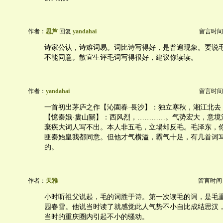
作者：
思芦
回复
yandahai
留言时间：20
诗家公认，诗难词易。词比诗写得好，是普遍现象。要说
不能同意。散宜生评毛词写得很好，建议你读读。
作者：
yandahai
留言时间：20
一首初出茅庐之作【沁園春·長沙】：独立寒秋，湘江北去
【憶秦娥·婁山關】：西风烈，…………。气势宏大，意境
棄疾大词人写不出。本人非五毛，立場却反毛。毛泽东，
匪秦始皇我都同意。但他才气横溢，霸气十足，有几首词
的。
作者：
天雅
留言时间：20
小时听祖父说起，毛的词胜于诗。第一次读毛的词，是毛
园春雪。他说当时读了就感觉此人气势不小自比成结思汉
当时的重庆圈内引起不小的骚动。