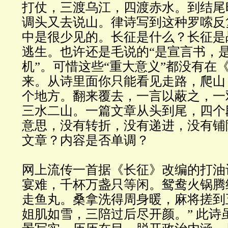
打仗，三渡乌江，四渡赤水。到结尾
调头又去说山。律诗写到这种罗嗦反
中是很少见的。长征是什么？长征是
逃生。也许还是毛说的“是宣言书，
机”。可惜这些“重大意义”都没有在
来。从诗里面你只能看见走路，爬山
个地方。翻来覆去，一言以蔽之，一
三水二山。一篇文章从头到尾，四个
意思，没有转折，没有递进，没有铺
文章？内容是否单调？
网上流传一首据《长征》改编的打油
宴难，千杯万盏只等闲。鸳鸯火锅腾
走鱼丸。桑拿洗得周身暖，麻将搓到
姐肌如雪，三陪过后尽开颜。” 此诗