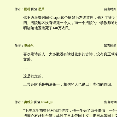
作者：
雨村
回复
思芦
留言时间：20
你不必浪费时间和hapoi这个脑残毛左讲道理，他为了证
四川涪陵地区没有饿死一个人，而一个涪陵的中学教师通过
明涪陵地区饿死了140万农民。
作者：
奥维尔
留言时间：20
喜欢毛诗的人，大多数没有读过较多的古诗，没有真正领
文采。
----
这是铁定的。
土共还吹毛是书法第一，相信的人也是出于类似的原因。
作者：
奥维尔
回复
frank_ly
留言时间：20
“毛主席生前曾经对我们讲过，他一生做了两件事情：一件
把蒋介石赶到台湾，战胜了日本帝国主义，把日本帝国主