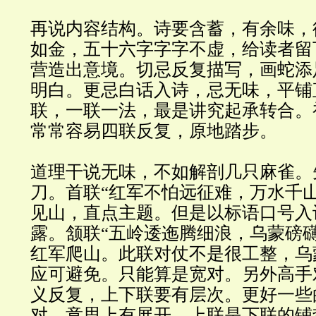
再说内容结构。诗要含蓄，有余味，
如金，五十六字字字不虚，给读者留
营造出意境。切忌反复描写，画蛇添
明白。更忌白话入诗，忌无味，平铺
联，一联一法，最是讲究起承转合。
常常容易四联反复，原地踏步。
道理干说无味，不如解剖几只麻雀。
刀。首联“红军不怕远征难，万水千
见山，直点主题。但是以标语口号入
露。颔联“五岭逶迤腾细浪，乌蒙磅
红军爬山。此联对仗不是很工整，乌
应可避免。只能算是宽对。另外高手
义反复，上下联要有层次。更好一些
对，意思上有展开，上联是下联的铺