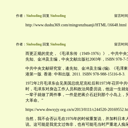
作者：
Siubuding
回复
Siubuding
留言时间：20
http://www.dushu369.com/mingrenzhuanji/HTML/16648.html
作者：
Siubuding
回复
Siubuding
留言时间：20
而更正规的党史，《毛泽东传（1949-1976）》，中共中
先知、金冲及主编，中央文献出版社2003年，ISBN 978-7-507
中共中央文献研究室，逄先知、金冲及主编 (编). 《毛澤
港第一版. 香港: 中和出版. 2011. ISBN 978-988-15116-8-3.
1972年2月毛泽东会见美国总统尼克松后和1973年召开中
时，毛泽东对身边工作人员和政治局委员说，他这一生就做
一辈子就做了两件事，一件是把蒋介石赶到那个小岛上，
大革命。”
https://www.dswxyjy.org.cn/n/2013/0111/c244520-20169552.h
当然，我不会否认毛在1976年的时候重复说，并加料日本
说。这可能是我党文过饰非，也有可能毛当时严重老人痴