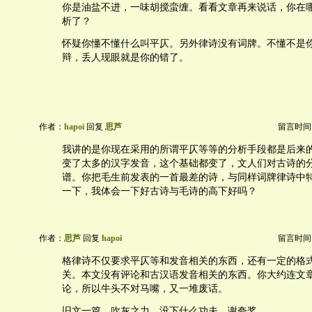
你是油盐不进，一味胡搅蛮缠。看看文章再来说话，你在
析了？
怀疑你懂不懂什么叫平仄。另外律诗没有词牌。不懂不是
辩，丢人现眼就是你的错了。
作者：
hapoi
回复
思芦
留言时间：20
我讲的是你现在采用的所谓平仄等等的分析手段都是后来
变了太多的汉字发音，这个基础都变了，文人们对古诗的
谱。你把毛生前发表的一首最差的诗，与同样词牌律诗中
一下，我体会一下好古诗与毛诗的高下好吗？
作者：
思芦
回复
hapoi
留言时间：20
格律诗不仅要求平仄等和发音相关的东西，还有一定的格
关。本文没有评论和古汉语发音相关的东西。你大约连文
论，所以牛头不对马嘴，又一堆废话。
旧文一篇，吹灰之力，没下什么功夫，谢夸奖。