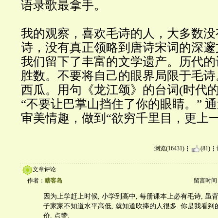
语录歌最拿手。
我的观察，喜欢毛诗的人，大多数没
诗，没有真正领略到唐诗宋词的深邃
我们留下了丰富的文学遗产。历代的
胜数。不要将自己的眼界局限于毛诗
西瓜。用句《龙江颂》的台词(时代的
“不要让巴掌山挡住了你的眼睛。” 
审美情趣，做到“欲穷千里目，更上一
浏览(16431)
(81)
文章评论
作者：
瞎客岛
留言时间：20
因为上学赶上时候, 小学到高中, 每册课本上必有毛诗, 虽
子家家不知道水平高低, 就知道吹捧的人很多. 你是我看
价, 点赞.