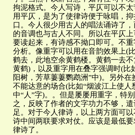
拘泥格式。今人写诗，平仄可以不太
用平仄，是为了使律诗便于咏唱，抑
口。今人很少用古人的唱法诵诗了，
的音调也与古人不同。所以在平仄上
要读起来，有诗感不拗口即可。不重
分析。像重字可以用在音韵效果上(比
鹤去，此地空余黄鹤楼。黄鹤一去不复
黄鹤)，以及重字用在叠字强调时(比
阳树，芳草萋萋鹦鹉洲”中)。另外在
不能达意的场合(比如“烟波江上使人
中“人”字)。。但是屡屡用重字，特
之，反映了作者的文字功力不够，遣
足。对于今人律诗，以上两方面可以
诗中间两联要求对仗。应该是最低要
律诗了。