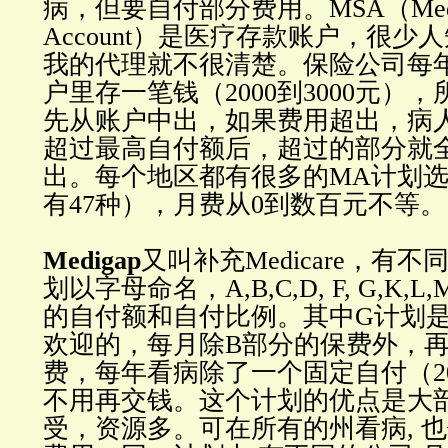
病，但要自付部分费用。MSA（Medical
Account）是医疗存款账户，很少
我的代理就不很清楚。保险公司每
户里存一笔钱（2000到3000元）
先从账户中出，如果费用超出，病
超过最高自付额后，超过的部分就
出。每个地区都有很多的MA计划
有47种），月费从0到数百元不等。
Medigap
又叫补充Medicare，有
划以字母命名，A,B,C,D, F, G,K,
的自付额和自付比例。其中G计划是2
欢迎的，每月除B部分的保费外，再
费，每年看病除了一个固定自付（202
不用再交钱。这个计划的优点是大
受，资源多。可在所有的州看病, 