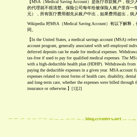
【MSA（Medical Saving Account）是医疗存款账户
的代理就不很清楚。保险公司每年给被保险人账户里存一笔钱（
元），所有医疗费用都先从账户中出，如果费用超出，病
Wikipedia 对MSA（Medical Saving Account）有
同。
【In the United States, a medical savings account (MSA) refers
account program, generally associated with self-employed indiv
deferred deposits can be made for medical expenses. Withdraw
tax-free if used to pay for qualified medical expenses. The M
with a high-deductible health plan (HDHP). Withdrawals fro
paying the deductible expenses in a given year. MSA account f
expenses related to most forms of health care, disability, dental 
and long-term care, whether the expenses were billed through t
insurance or otherwise.】[1][2]