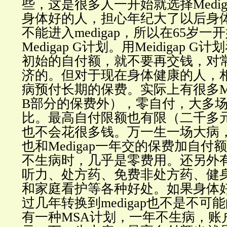
些，这是很多人一开始就选择Medi
身体好的人，担心年纪大了以后身
不能进入medigap，所以在65岁
Medigap G计划。用Meidigap 
初始的自付额，就不要再交钱，对
济的。但对于现在身体健康的人，
病预付长期的保费。实际上有很多
B部分的保费外），零自付，大多
比。最高自付限额也有限（二千多
也不会花很多钱。万一生一场大病
也和Medigap一年交的保费加自
不生病时，几乎是零费用。还另外
听力、处方药、免费非处方药、健
和家庭看护等各种好处。如果身体
过几年转换到medigap也不是不可
有一种MSA计划，一年不生病，账户