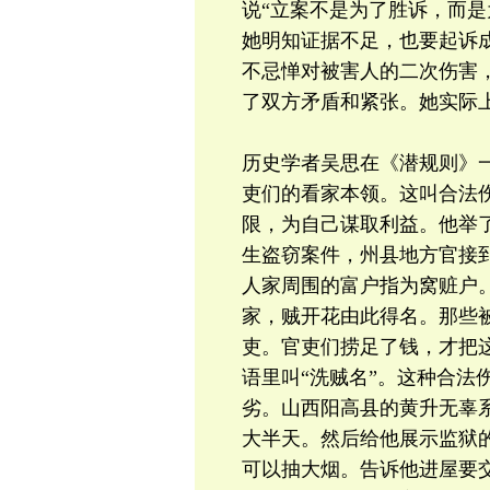
说“立案不是为了胜诉，而是
她明知证据不足，也要起诉
不忌惮对被害人的二次伤害
了双方矛盾和紧张。她实际
历史学者吴思在《潜规则》
吏们的看家本领。这叫合法
限，为自己谋取利益。他举了
生盗窃案件，州县地方官接
人家周围的富户指为窝赃户
家，贼开花由此得名。那些
吏。官吏们捞足了钱，才把
语里叫“洗贼名”。这种合法
劣。山西阳高县的黄升无辜
大半天。然后给他展示监狱
可以抽大烟。告诉他进屋要交