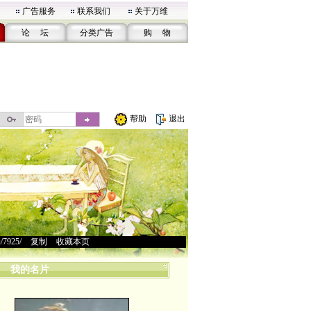
广告服务
联系我们
关于万维
论 坛
分类广告
购 物
帮助
退出
u/7925/
>
复制
>
收藏本页
我的名片