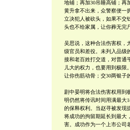
地铺；再加30吊睡高铺；再
黄升拿不出来，众警察便一
立决犯人被砍头，如果不交
头也不给家属，让你葬无完
吴思说，这种合法伤害权，尤
级官员和差役。未列入品级
接和老百姓打交道，对普通
儿大的权力，也要用到极限
让你伤筋动骨；交30两银子
剧中晏明将合法伤害权用到
明仍然将传讯时间用满最大1
的保释权利。当赵寻被发现
将成功的拘留期延长到最大
害。成功作为一个上市公司