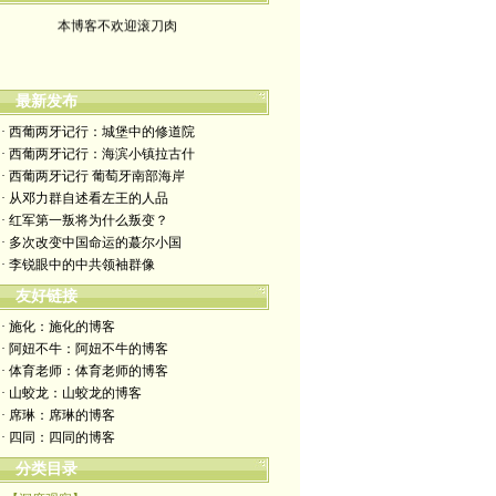
本博客不欢迎滚刀肉
最新发布
· 西葡两牙记行：城堡中的修道院
· 西葡两牙记行：海滨小镇拉古什
· 西葡两牙记行 葡萄牙南部海岸
· 从邓力群自述看左王的人品
· 红军第一叛将为什么叛变？
· 多次改变中国命运的蕞尔小国
· 李锐眼中的中共领袖群像
友好链接
· 施化：施化的博客
· 阿妞不牛：阿妞不牛的博客
· 体育老师：体育老师的博客
· 山蛟龙：山蛟龙的博客
· 席琳：席琳的博客
· 四同：四同的博客
分类目录