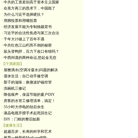
· 中共的工资差别高于资本主义国家
· 在美方再三的恳求下，中国跪了
· 为什么习近平选择硬抗？
· 用脚投票和用嘴投票
· 经济发展不能为专制独裁背书
· 习近平的合法性焦虑与第三次合法
· 千年大计碰上了百年不遇
· 中共红色江山朽而不倒的秘密
· 鼠头变鸭脖，压力下改口有错吗？
· 中西间谍的两种命运,想起金无怠
【汗滴家园】
· 屋檐滴水(空调冷凝水)问题的解决
· 退休生活：自己动手修空调
· 梨子的滋味：换微波炉磁控管
· 洗碗机三修记
· 降低噪声，保温节能的窗户DIY
· 房客的水管工修理清单，搞定！
· 55小时大停电的劫后余生
· 液晶电视开膛手术起死回生记
· DIY：门框的整旧如新
【健康生活】
· 超越百岁，长寿的科学和艺术
· 推荐一种新的Medicare保险