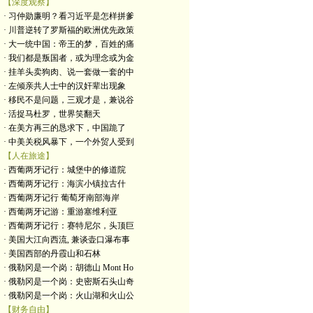
【深度观察】
· 习仲勋廉明？看习近平是怎样拼爹
· 川普逆转了罗斯福的欧洲优先政策
· 大一统中国：帝王的梦，百姓的痛
· 我们都是叛国者，或为理念或为金
· 挂羊头卖狗肉、说一套做一套的中
· 左倾亲共人士中的汉奸辈出现象
· 移民不是问题，三观才是，兼说谷
· 活捉马杜罗，世界笑翻天
· 在美方再三的恳求下，中国跪了
· 中美关税风暴下，一个外贸人受到
【人在旅途】
· 西葡两牙记行：城堡中的修道院
· 西葡两牙记行：海滨小镇拉古什
· 西葡两牙记行 葡萄牙南部海岸
· 西葡两牙记游：重游塞维利亚
· 西葡两牙记行：赛特尼尔，头顶巨
· 美国大江向西流, 兼谈壶口瀑布事
· 美国西部的丹霞山和石林
· 俄勒冈是一个岗：胡德山 Mont Ho
· 俄勒冈是一个岗：史密斯石头山奇
· 俄勒冈是一个岗：火山湖和火山公
【财务自由】