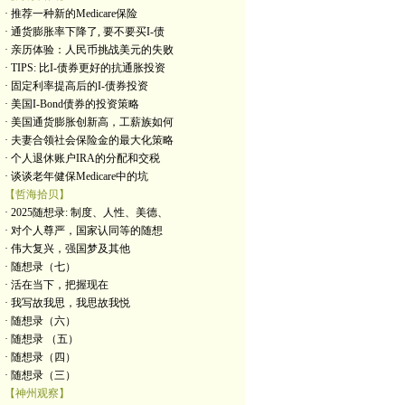
· 推荐一种新的Medicare保险
· 通货膨胀率下降了, 要不要买I-债
· 亲历体验：人民币挑战美元的失败
· TIPS: 比I-债券更好的抗通胀投资
· 固定利率提高后的I-债券投资
· 美国I-Bond债券的投资策略
· 美国通货膨胀创新高，工薪族如何
· 夫妻合领社会保险金的最大化策略
· 个人退休账户IRA的分配和交税
· 谈谈老年健保Medicare中的坑
【哲海拾贝】
· 2025随想录: 制度、人性、美德、
· 对个人尊严，国家认同等的随想
· 伟大复兴，强国梦及其他
· 随想录（七）
· 活在当下，把握现在
· 我写故我思，我思故我悦
· 随想录（六）
· 随想录 （五）
· 随想录（四）
· 随想录（三）
【神州观察】