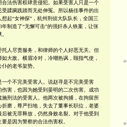
用合法伤害权肆意侵犯。如果受害人只是一个
忍受蹂躏践踏而无处伸冤。所以杨佳事件的出
想起“女神探”，杭州刑侦大队队长，全国三
03年制造了“无懈可击”的强奸杀人铁案，让张
狱。
委托人尽责服务，和律师的个人好恶无关。但
师如大敌。横眉冷对，冷嘲热讽，颐指气使，
公仆的老爷架势。
是一个不完美受害人。说赵寻是不完美受害
的伤害，也因为她受到晏明的二次伤害。成功
滥施刑法的受害人。他两次被拘捕，在拘留所
心折磨，尊严扫地，失去了董事长职位，老婆
最后被无罪释放，仍然身败名裂。对于他受到
主要是因为警察的合法伤害权。