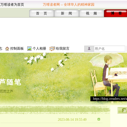
设万维读者为首页
万维读者网 -- 全球华人的精神家园
首 页
新 闻
视 频
博 客
志
控制面板
个人相册
给我留言
芦随笔
思想之芦
https://blog.creaders.net/
2023-08-14 19:55:49