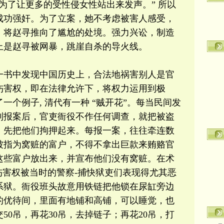
为了让更多的受性侵女性站出来发声。” 所以
成功强奸。为了立案，她不考虑被害人感受，
，将赵寻推向了尴尬的处境。强力兴讼，制造
上是赵寻被网暴，跳崖自杀的导火线。
一书中发现中国历史上，合法地祸害别人是官
伤害权，即在法律允许下，将权力运用到极
一个例子, 清代有一种 “贼开花”。每当民间发
到报案后，官吏衙役不作任何调查，就把被盗
。先把他们拘押起来。每报一案，往往牵连数
被指为窝赃的富户，不得不拿出巨款来贿赂官
这些富户放出来，并宣布他们没有窝赃。在术
伤害权被当时的警察-捕快狱吏们表现得尤其恶
系狱。衙役班头故意用铁链把他锁在尿缸旁边
的优待间，里面有地铺和高铺，可以睡觉，也
50吊，再花30吊，去掉链子；再花20吊，打