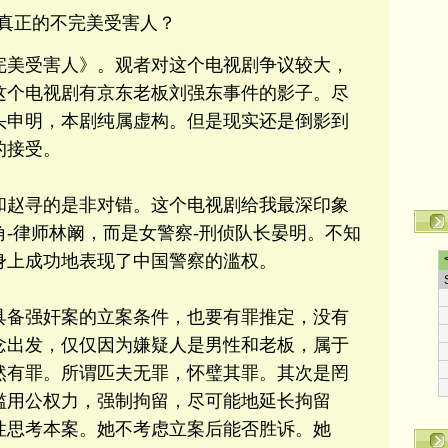
真正的不完美受害人？
完美受害人》。观者对这个电视剧争议较大，
这个电视剧有京东老板刘强东事件的影子。尽
头申明，本剧纯属虚构。但是现实还是倒影到
的接受。
和赵寻的是非对错。这个电视剧给我最深印象
-律师林阚，而是女警察-刑侦队长晏明。不知
身上成功地表现了中国警察的滥权。
具备强奸案的立案条件，也要有罪推定，没有
念出发，仅仅因为嫌疑人是男性和老板，属于
然有罪。所谓匹夫无罪，怀璧其罪。其次是罔
滥用公权力，强制拘留，尽可能地延长拘留
性思考本案。她不考虑立案后能否胜诉。她