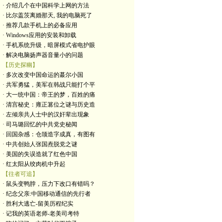
· 介绍几个在中国科学上网的方法
· 比尔盖茨离婚那天, 我的电脑死了
· 推荐几款手机上的必备应用
· Windows应用的安装和卸载
· 手机系统升级，暗屏模式省电护眼
· 解决电脑扬声器音量小的问题
【历史探幽】
· 多次改变中国命运的蕞尔小国
· 共军勇猛，美军在韩战只能打个平
· 大一统中国：帝王的梦，百姓的痛
· 清宫秘史：雍正篡位之谜与历史造
· 左倾亲共人士中的汉奸辈出现象
· 司马璐回忆的中共党史秘闻
· 回国杂感：仓颉造字成真，有图有
· 中共创始人张国焘脱党之谜
· 美国的失误造就了红色中国
· 红太阳从绞肉机中升起
【往者可追】
· 鼠头变鸭脖，压力下改口有错吗？
· 纪念父亲:中国移动通信的先行者
· 胜利大逃亡-留美历程纪实
· 记我的英语老师-老美司考特