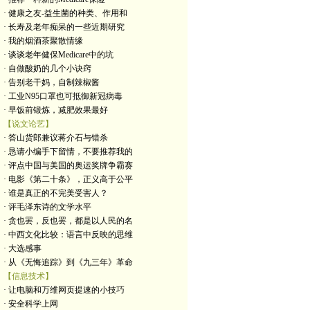
· 健康之友-益生菌的种类、作用和
· 长寿及老年痴呆的一些近期研究
· 我的烟酒茶聚散情缘
· 谈谈老年健保Medicare中的坑
· 自做酸奶的几个小诀窍
· 告别老干妈，自制辣椒酱
· 工业N95口罩也可抵御新冠病毒
· 早饭前锻炼，减肥效果最好
【说文论艺】
· 答山货郎兼议蒋介石与错杀
· 恳请小编手下留情，不要推荐我的
· 评点中国与美国的奥运奖牌争霸赛
· 电影《第二十条》，正义高于公平
· 谁是真正的不完美受害人？
· 评毛泽东诗的文学水平
· 贪也罢，反也罢，都是以人民的名
· 中西文化比较：语言中反映的思维
· 大选感事
· 从《无悔追踪》到《九三年》革命
【信息技术】
· 让电脑和万维网页提速的小技巧
· 安全科学上网