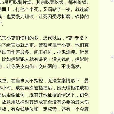
加5吊可吃鸦片烟。其余吃菜吃饭，都有价钱。
拥而上，打他个半死，又罚站了一夜。就连斩
钱，也要慢刀锯砍，让死囚受尽折磨，砍掉的
尸。
其小吏们使用的多，汉代以后，“吏”专指下
的下级官员就是吏。警察就属于小吏。他们直
平民们伤害最多。阎王好见，小鬼难缠。针鼻
。比如捆绑犯人就有讲究：没交钱的，捆绑时
的，让你受皮肉伤；交60两的，不伤毫发。
极致。在当事人不指控，无法立案情形下，晏
8小时。成功再次被指控后，她无理拒绝成功
提供虚假证词，没有其他证据的情况下，仍然
，故意用法律对其造成完全没有必要的最大伤
老板，有金钱地位和一定权势，还有一个金牌