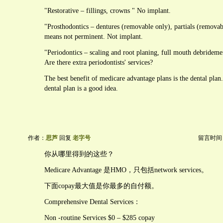
"Restorative – fillings, crowns " No implant.
"Prosthodontics – dentures (removable only), partials (remova
means not perminent. Not implant.
"Periodontics – scaling and root planing, full mouth debrideme
Are there extra periodontists' services?
The best benefit of medicare advantage plans is the dental plan
dental plan is a good idea.
作者：
思芦
回复
老字号
留言时间：20
你从哪里得到的这些？
Medicare Advantage 是HMO，只包括network services。
下面copay最大值是你最多的自付额。
Comprehensive Dental Services：
Non -routine Services $0 – $285 copay