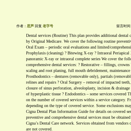
作者：
思芦
回复
老字号
留言时间：20
Dental services (Routine) This plan provides additional dental
by Original Medicare. We cover the following routine preventiv
Oral Exam – periodic oral evaluations and limited/comprehens
Prophylaxis (cleaning) ? Bitewing X-ray ? Intraoral Periapical
panoramic X-ray or intraoral complete series We cover the fol
comprehensive dental services: ? Restorative – fillings, crowns
scaling and root planing, full mouth debridement, maintenance 
Prosthodontics – dentures (removable only), partials (removabl
relines and repairs ? Oral Surgery – removal of impacted teeth, 
closure of sinus perforation, alveoloplasty, incision & drainage 
of hyperplastic tissue ? Endodontics – some services covered Th
on the number of covered services within a service category. F
depending on the type of covered service. Some exclusions ma
Cigna Dental Plan Information Guide for details on covered ser
preventive and comprehensive dental services must be obtained
Cigna’s Dental Care network. Services obtained from vendors o
are not covered.