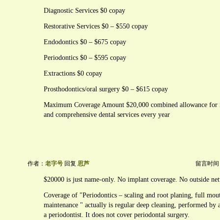
Diagnostic Services $0 copay
Restorative Services $0 – $550 copay
Endodontics $0 – $675 copay
Periodontics $0 – $595 copay
Extractions $0 copay
Prosthodontics/oral surgery $0 – $615 copay
Maximum Coverage Amount $20,000 combined allowance for r
and comprehensive dental services every year
作者：
老字号
回复
思芦
留言时间：20
$20000 is just name-only. No implant coverage. No outside net
Coverage of "Periodontics – scaling and root planing, full mo
maintenance " actually is regular deep cleaning, performed by a
a periodontist. It does not cover periodontal surgery.