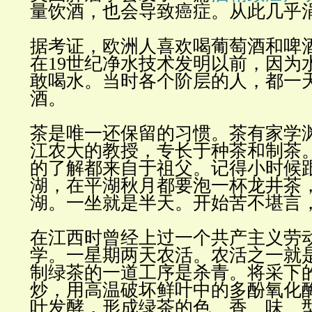
量饮酒，也会导致癌症。从此几乎
据考证，欧洲人喜欢喝葡萄酒和啤
在19世纪净水技术发明以前，因为
敢喝水。当时各个阶层的人，都一
酒。
茶是唯一还保留的习惯。茶有家学
江农大的教授，专长于种茶和制茶
的了解都来自于祖父。记得小时候
湖，在平湖秋月都要泡一杯龙井茶
湖。一坐就是半天。开始苦不堪言
在江西时曾经上过一个共产主义劳
学。一星期两天农活。农活之一就
制绿茶的一道工序是杀青。将采下
炒，用高温破坏鲜叶中的多酚氧化
叶发酵，形成绿茶的色、香、味、