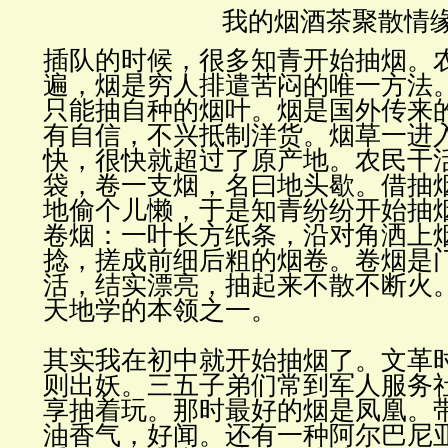
我的烟酒茶聚散情
插队的时候，很多知青开始抽烟。
遍，烟是穷人排遣苦闷的唯一方法
只能抽自种的烟叶。烟是国外传来
有自信，不兴抵制洋货。烟草一进
快，很快就超过了原产地。农民干
袋，卷一支烟，名曰地头歇。借抽
地偷个儿懒，于是知青纷纷开始抽
卷烟：一叶长方纸条，沿对角洒上
捻，搓成前细后粗的烟卷。卷烟是
活，结实漂亮，抽起来不散不断火
天地学的本领之一。
其实我在初中就开始抽烟了。文革
则出妖。三五子弟们常到军人服务
享抽着玩。那时最好的烟是凤凰。
油香气，好闻。还有一种阿尔巴尼