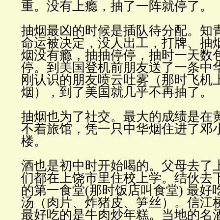
重。没有上瘾，抽了一阵就停了。
抽烟最凶的时候是插队待分配。知
命运被决定，没人出工，打牌、抽
烟没有瘾，抽抽停停，抽时一天数
停。到美国登机前朋友送了一条中
刚认识的朋友喷云吐雾（那时飞机
烟），到了美国就几乎不再抽了。
抽烟也为了社交。最大的成绩是在
不着旅馆，凭一只中华烟住进了邓
楼。
酒也是初中时开始喝的。父母去了
们都在上饶市里住校上学。结伙去
的第一食堂(那时饭店叫食堂) 最好
汤（肉片、炸猪皮、笋丝）。信江
最好吃的是牛肉炒年糕。当地的名酒