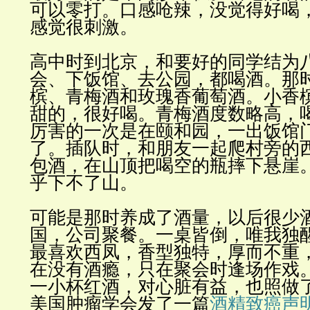
可以零打。口感呛辣，没觉得好喝
感觉很刺激。
高中时到北京，和要好的同学结为
会、下饭馆、去公园，都喝酒。那
槟、青梅酒和玫瑰香葡萄酒。小香
甜的，很好喝。青梅酒度数略高，
厉害的一次是在颐和园，一出饭馆
了。插队时，和朋友一起爬村旁的
包酒，在山顶把喝空的瓶摔下悬崖
乎下不了山。
可能是那时养成了酒量，以后很少
国，公司聚餐。一桌皆倒，唯我独
最喜欢西凤，香型独特，厚而不重
在没有酒瘾，只在聚会时逢场作戏
一小杯红酒，对心脏有益，也照做了
美国肿瘤学会发了一篇
酒精致癌声