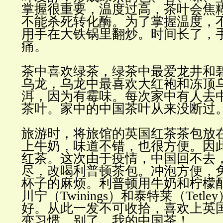
掌握很重要，温度过高，茶叶会焦
不能杀死转化酶。为了掌握温度，
用手在大铁锅里翻炒。时间长了，
痛。
茶中喜欢绿茶，绿茶中最爱龙井和
乌龙，乌龙中最喜欢大红袍和冻顶
洱，因为有霉味。每次家中有人去
茶叶。家中的中国茶叶从来没断过
旅游时，将旅馆的英国红茶茶包放
上牛奶，味道不错，也很方便。因
红茶。这次由于疫情，中国回不去
尽，改喝利普顿茶包。冲泡方便，
杯子的麻烦。利普顿用牛奶和柠檬
川宁（Twinings）和泰特莱（Tetl
好。从此一发不可收拾，喜欢上英
变习惯，别了，我的中国茶！