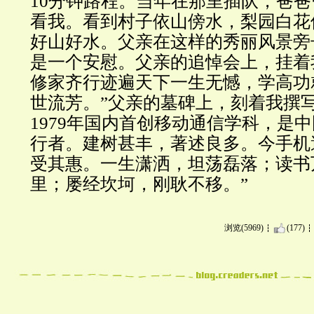
10分钟路程。当年在那里插队，爸
看我。看到村子依山傍水，梨园白花
好山好水。父亲在这样的秀丽风景旁
是一个安慰。父亲的追悼会上，挂着
修家齐行迹遍天下一生无憾，学高功
世流芳。”父亲的墓碑上，刻着我撰写
1979年国内首创移动通信学科，是
行者。建树甚丰，著述良多。今手机
受其惠。一生潇洒，坦荡磊落；读书
里；屡经坎坷，刚耿不移。”
浏览(5969)
(177)