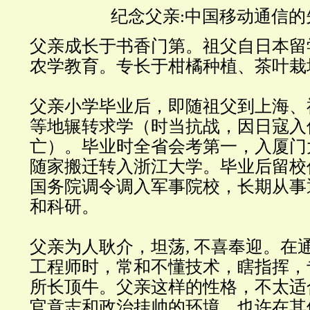
纪念父亲:中国移动通信的
父亲成长于书香门第。祖父自日本留
农学教育。专长于柑橘种植、茶叶栽
父亲小学毕业后，即随祖父到上海、
等地辗转求学（时当抗战，因日寇入
亡）。毕业时全省会考第一，入厦门
随家搬迁转入浙江大学。毕业后留校
国务院调令调入军事院校，长期从事
和科研。
父亲为人耿介，坦荡, 不喜奉迎。在
工程师时，常和不懂技术，瞎指挥，
所长顶牛。父亲这样的性格，不太适
官意志和政治挂帅的环境。也许在其