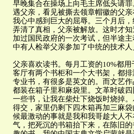
早晚集合在操场上向毛主席低头请罪
遇父亲，看见被撕去领章帽徽的父亲
我心中感到巨大的屈辱。三个月后，
弄清了真相，父亲被解放。这时才知
加过国民政府的一次考试，但半途主
中有人检举父亲参加了中统的技术人
父亲喜欢读书。每月工资的10%都
客厅有两个书柜和一个大书架，都排
专业书，有很多是英文的。而文艺作
都装在箱子里和麻袋里。文革时破四
一些书，让我在柴灶下烧饭时烧掉。
得交，家里仍剩下四木箱再加三麻袋
候最激动的事就是我和我哥趁大人不
气，把死沉的书箱抬下来，在陈旧的
趣的书。我的中国古典文学启蒙就是