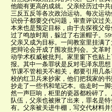
他能有更高的成就。父亲经历过中共
三反五反等各次政治运动。每次运动
识份子都要交代问题，审查评议过关
本来也是预定目标，由于去探视父母
过了鸣放时期，躲过了右派帽子。5
父亲又成为目标。一间教室里挂满了
把辩论会开成了围攻批判会。文革时
动学术权威被批判。家里窗下也贴上
报。其中一条罪状是反对毛泽东思想
节课不管相关不相关，都要引用几条
校的红卫兵来抄家，他们把我家的书
抄走了一些书和笔记本。临走时一脚
然一声巨响，柜里的瓷器都粉碎了。
队伍，父亲也被揪了出来，罪名是特
有。父亲被关进牛棚，写交代材料并