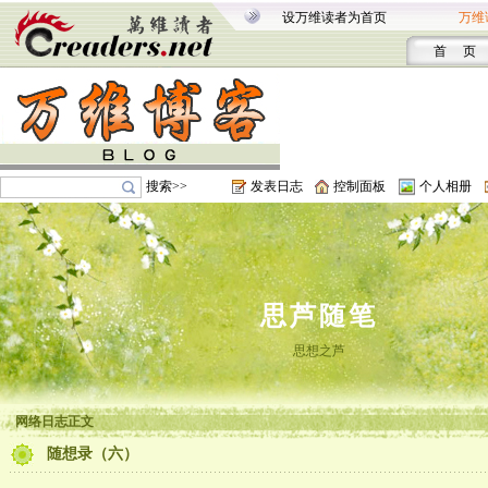
设万维读者为首页
万维
首 页
搜索>>
发表日志
控制面板
个人相册
思芦随笔
思想之芦
网络日志正文
随想录（六）