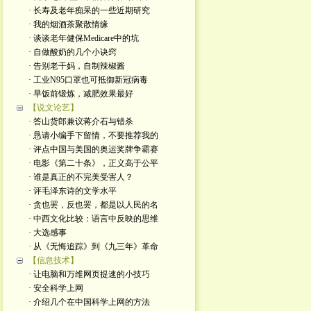
· 长寿及老年痴呆的一些近期研究
· 我的烟酒茶聚散情缘
· 谈谈老年健保Medicare中的坑
· 自做酸奶的几个小诀窍
· 告别老干妈，自制辣椒酱
· 工业N95口罩也可抵御新冠病毒
· 早饭前锻炼，减肥效果最好
【说文论艺】
· 答山货郎兼议蒋介石与错杀
· 恳请小编手下留情，不要推荐我的
· 评点中国与美国的奥运奖牌争霸赛
· 电影《第二十条》，正义高于公平
· 谁是真正的不完美受害人？
· 评毛泽东诗的文学水平
· 贪也罢，反也罢，都是以人民的名
· 中西文化比较：语言中反映的思维
· 大选感事
· 从《无悔追踪》到《九三年》革命
【信息技术】
· 让电脑和万维网页提速的小技巧
· 安全科学上网
· 介绍几个在中国科学上网的方法