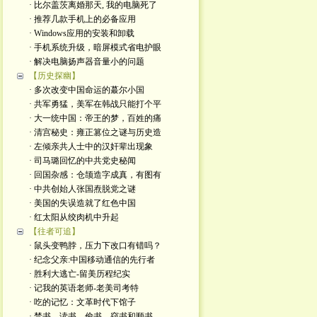
· 比尔盖茨离婚那天, 我的电脑死了
· 推荐几款手机上的必备应用
· Windows应用的安装和卸载
· 手机系统升级，暗屏模式省电护眼
· 解决电脑扬声器音量小的问题
【历史探幽】
· 多次改变中国命运的蕞尔小国
· 共军勇猛，美军在韩战只能打个平
· 大一统中国：帝王的梦，百姓的痛
· 清宫秘史：雍正篡位之谜与历史造
· 左倾亲共人士中的汉奸辈出现象
· 司马璐回忆的中共党史秘闻
· 回国杂感：仓颉造字成真，有图有
· 中共创始人张国焘脱党之谜
· 美国的失误造就了红色中国
· 红太阳从绞肉机中升起
【往者可追】
· 鼠头变鸭脖，压力下改口有错吗？
· 纪念父亲:中国移动通信的先行者
· 胜利大逃亡-留美历程纪实
· 记我的英语老师-老美司考特
· 吃的记忆：文革时代下馆子
· 禁书、读书、偷书、窃书和顺书