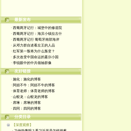
本博客不欢迎滚刀肉
最新发布
· 西葡两牙记行：城堡中的修道院
· 西葡两牙记行：海滨小镇拉古什
· 西葡两牙记行 葡萄牙南部海岸
· 从邓力群自述看左王的人品
· 红军第一叛将为什么叛变？
· 多次改变中国命运的蕞尔小国
· 李锐眼中的中共领袖群像
友好链接
· 施化：施化的博客
· 阿妞不牛：阿妞不牛的博客
· 体育老师：体育老师的博客
· 山蛟龙：山蛟龙的博客
· 席琳：席琳的博客
· 四同：四同的博客
分类目录
【深度观察】
· 习仲勋廉明？看习近平是怎样拼爹