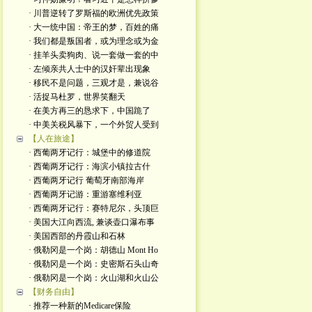
· 川普逆转了罗斯福的欧洲优先政策
· 大一统中国：帝王的梦，百姓的痛
· 我们都是叛国者，或为理念或为金
· 挂羊头卖狗肉、说一套做一套的中
· 左倾亲共人士中的汉奸辈出现象
· 移民不是问题，三观才是，兼说谷
· 活捉马杜罗，世界笑翻天
· 在美方再三的恳求下，中国跪了
· 中美关税风暴下，一个外贸人受到
【人在旅途】
· 西葡两牙记行：城堡中的修道院
· 西葡两牙记行：海滨小镇拉古什
· 西葡两牙记行 葡萄牙南部海岸
· 西葡两牙记游：重游塞维利亚
· 西葡两牙记行：赛特尼尔，头顶巨
· 美国大江向西流, 兼谈壶口瀑布事
· 美国西部的丹霞山和石林
· 俄勒冈是一个岗：胡德山 Mont Ho
· 俄勒冈是一个岗：史密斯石头山奇
· 俄勒冈是一个岗：火山湖和火山公
【财务自由】
· 推荐一种新的Medicare保险