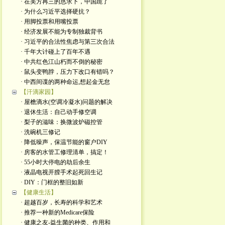
· 在美方再三的恳求下，中国跪了
· 为什么习近平选择硬抗？
· 用脚投票和用嘴投票
· 经济发展不能为专制独裁背书
· 习近平的合法性焦虑与第三次合法
· 千年大计碰上了百年不遇
· 中共红色江山朽而不倒的秘密
· 鼠头变鸭脖，压力下改口有错吗？
· 中西间谍的两种命运,想起金无怠
【汗滴家园】
· 屋檐滴水(空调冷凝水)问题的解决
· 退休生活：自己动手修空调
· 梨子的滋味：换微波炉磁控管
· 洗碗机三修记
· 降低噪声，保温节能的窗户DIY
· 房客的水管工修理清单，搞定！
· 55小时大停电的劫后余生
· 液晶电视开膛手术起死回生记
· DIY：门框的整旧如新
【健康生活】
· 超越百岁，长寿的科学和艺术
· 推荐一种新的Medicare保险
· 健康之友-益生菌的种类、作用和