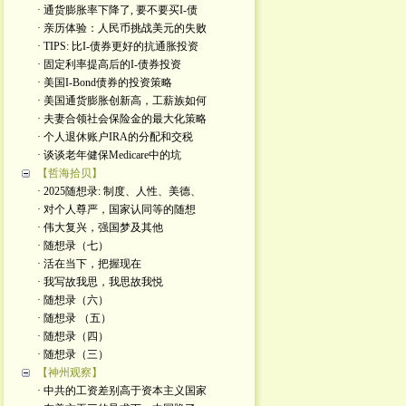
· 通货膨胀率下降了, 要不要买I-债
· 亲历体验：人民币挑战美元的失败
· TIPS: 比I-债券更好的抗通胀投资
· 固定利率提高后的I-债券投资
· 美国I-Bond债券的投资策略
· 美国通货膨胀创新高，工薪族如何
· 夫妻合领社会保险金的最大化策略
· 个人退休账户IRA的分配和交税
· 谈谈老年健保Medicare中的坑
【哲海拾贝】
· 2025随想录: 制度、人性、美德、
· 对个人尊严，国家认同等的随想
· 伟大复兴，强国梦及其他
· 随想录（七）
· 活在当下，把握现在
· 我写故我思，我思故我悦
· 随想录（六）
· 随想录 （五）
· 随想录（四）
· 随想录（三）
【神州观察】
· 中共的工资差别高于资本主义国家