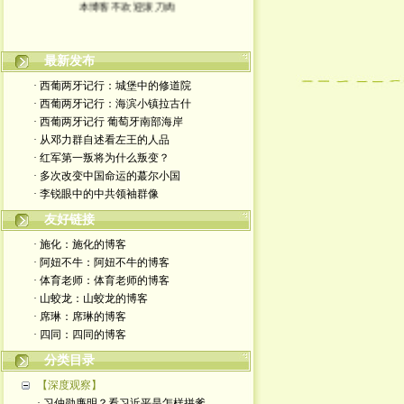
最新发布
· 西葡两牙记行：城堡中的修道院
· 西葡两牙记行：海滨小镇拉古什
· 西葡两牙记行 葡萄牙南部海岸
· 从邓力群自述看左王的人品
· 红军第一叛将为什么叛变？
· 多次改变中国命运的蕞尔小国
· 李锐眼中的中共领袖群像
友好链接
· 施化：施化的博客
· 阿妞不牛：阿妞不牛的博客
· 体育老师：体育老师的博客
· 山蛟龙：山蛟龙的博客
· 席琳：席琳的博客
· 四同：四同的博客
分类目录
【深度观察】
· 习仲勋廉明？看习近平是怎样拼爹