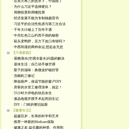
· 在美方再三的恳求下，中国跪了
· 为什么习近平选择硬抗？
· 用脚投票和用嘴投票
· 经济发展不能为专制独裁背书
· 习近平的合法性焦虑与第三次合法
· 千年大计碰上了百年不遇
· 中共红色江山朽而不倒的秘密
· 鼠头变鸭脖，压力下改口有错吗？
· 中西间谍的两种命运,想起金无怠
【汗滴家园】
· 屋檐滴水(空调冷凝水)问题的解决
· 退休生活：自己动手修空调
· 梨子的滋味：换微波炉磁控管
· 洗碗机三修记
· 降低噪声，保温节能的窗户DIY
· 房客的水管工修理清单，搞定！
· 55小时大停电的劫后余生
· 液晶电视开膛手术起死回生记
· DIY：门框的整旧如新
【健康生活】
· 超越百岁，长寿的科学和艺术
· 推荐一种新的Medicare保险
· 健康之友-益生菌的种类、作用和