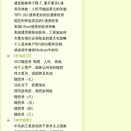
· 通货膨胀率下降了, 要不要买I-债
· 亲历体验：人民币挑战美元的失败
· TIPS: 比I-债券更好的抗通胀投资
· 固定利率提高后的I-债券投资
· 美国I-Bond债券的投资策略
· 美国通货膨胀创新高，工薪族如何
· 夫妻合领社会保险金的最大化策略
· 个人退休账户IRA的分配和交税
· 谈谈老年健保Medicare中的坑
【哲海拾贝】
· 2025随想录: 制度、人性、美德、
· 对个人尊严，国家认同等的随想
· 伟大复兴，强国梦及其他
· 随想录（七）
· 活在当下，把握现在
· 我写故我思，我思故我悦
· 随想录（六）
· 随想录 （五）
· 随想录（四）
· 随想录（三）
【神州观察】
· 中共的工资差别高于资本主义国家