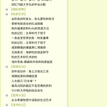
· 回忆78级大学生的毕业分配
【插队轶事】
【吃的艺术】
· 会吃鱼的吃鱼头，鱼头要吃鳕鱼舌
· 香鲜色味俱全的红油辣酱
· 制作健康饮料Kefir的简易方法
· 吃的记忆：文革时代下馆子
· 一条改变世界的鱼：鳕鱼趣事
· 吃的记忆：文革时代下馆子
· 咸香酥脆的挪威果仁薄脆饼
· 五味夜话：海鲜吃的就是鲜字
· 吃的艺术和艺术的吃
· 域外美食-挪威炖羊肉和炖菜秘笈
【美国生活】
· 四年前旧作：卷土才俊在江东
· 用脚投票和用嘴投票
· 人生能几“日全食”？
· 最高法院的裁定不是亚裔的胜利
· 55小时大停电的劫后余生
【思维火花】
· 从古希腊智慧中汲取的生活艺术
【读书札记】