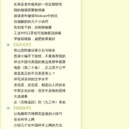
· 长寿及老年痴呆的一些近期研究
· 我的烟酒茶聚散情缘
· 谈谈老年健保Medicare中的坑
· 自做酸奶的几个小诀窍
· 告别老干妈，自制辣椒酱
· 工业N95口罩也可抵御新冠病毒
· 早饭前锻炼，减肥效果最好
【说文论艺】
· 答山货郎兼议蒋介石与错杀
· 恳请小编手下留情，不要推荐我的
· 评点中国与美国的奥运奖牌争霸赛
· 电影《第二十条》，正义高于公平
· 谁是真正的不完美受害人？
· 评毛泽东诗的文学水平
· 贪也罢，反也罢，都是以人民的名
· 中西文化比较：语言中反映的思维
· 大选感事
· 从《无悔追踪》到《九三年》革命
【信息技术】
· 让电脑和万维网页提速的小技巧
· 安全科学上网
· 介绍几个在中国科学上网的方法