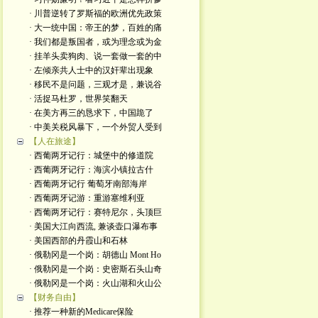
· 川普逆转了罗斯福的欧洲优先政策
· 大一统中国：帝王的梦，百姓的痛
· 我们都是叛国者，或为理念或为金
· 挂羊头卖狗肉、说一套做一套的中
· 左倾亲共人士中的汉奸辈出现象
· 移民不是问题，三观才是，兼说谷
· 活捉马杜罗，世界笑翻天
· 在美方再三的恳求下，中国跪了
· 中美关税风暴下，一个外贸人受到
【人在旅途】
· 西葡两牙记行：城堡中的修道院
· 西葡两牙记行：海滨小镇拉古什
· 西葡两牙记行 葡萄牙南部海岸
· 西葡两牙记游：重游塞维利亚
· 西葡两牙记行：赛特尼尔，头顶巨
· 美国大江向西流, 兼谈壶口瀑布事
· 美国西部的丹霞山和石林
· 俄勒冈是一个岗：胡德山 Mont Ho
· 俄勒冈是一个岗：史密斯石头山奇
· 俄勒冈是一个岗：火山湖和火山公
【财务自由】
· 推荐一种新的Medicare保险