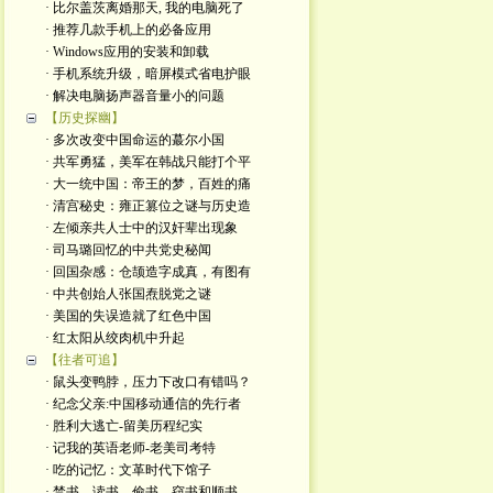
· 比尔盖茨离婚那天, 我的电脑死了
· 推荐几款手机上的必备应用
· Windows应用的安装和卸载
· 手机系统升级，暗屏模式省电护眼
· 解决电脑扬声器音量小的问题
【历史探幽】
· 多次改变中国命运的蕞尔小国
· 共军勇猛，美军在韩战只能打个平
· 大一统中国：帝王的梦，百姓的痛
· 清宫秘史：雍正篡位之谜与历史造
· 左倾亲共人士中的汉奸辈出现象
· 司马璐回忆的中共党史秘闻
· 回国杂感：仓颉造字成真，有图有
· 中共创始人张国焘脱党之谜
· 美国的失误造就了红色中国
· 红太阳从绞肉机中升起
【往者可追】
· 鼠头变鸭脖，压力下改口有错吗？
· 纪念父亲:中国移动通信的先行者
· 胜利大逃亡-留美历程纪实
· 记我的英语老师-老美司考特
· 吃的记忆：文革时代下馆子
· 禁书、读书、偷书、窃书和顺书