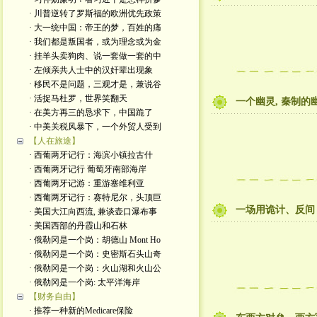
· 川普逆转了罗斯福的欧洲优先政策
· 大一统中国：帝王的梦，百姓的痛
· 我们都是叛国者，或为理念或为金
· 挂羊头卖狗肉、说一套做一套的中
· 左倾亲共人士中的汉奸辈出现象
· 移民不是问题，三观才是，兼说谷
· 活捉马杜罗，世界笑翻天
一个幽灵, 秦制的
· 在美方再三的恳求下，中国跪了
· 中美关税风暴下，一个外贸人受到
【人在旅途】
· 西葡两牙记行：海滨小镇拉古什
· 西葡两牙记行 葡萄牙南部海岸
· 西葡两牙记游：重游塞维利亚
· 西葡两牙记行：赛特尼尔，头顶巨
一场用诡计、反间
· 美国大江向西流, 兼谈壶口瀑布事
· 美国西部的丹霞山和石林
· 俄勒冈是一个岗：胡德山 Mont Ho
· 俄勒冈是一个岗：史密斯石头山奇
· 俄勒冈是一个岗：火山湖和火山公
· 俄勒冈是一个岗: 太平洋海岸
【财务自由】
· 推荐一种新的Medicare保险