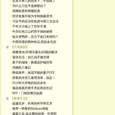
· 在美方再三的恳求下，中国跪了
· 为什么习近平选择硬抗？
· 用脚投票和用嘴投票
· 经济发展不能为专制独裁背书
· 习近平的合法性焦虑与第三次合法
· 千年大计碰上了百年不遇
· 中共红色江山朽而不倒的秘密
· 鼠头变鸭脖，压力下改口有错吗？
· 中西间谍的两种命运,想起金无怠
【汗滴家园】
· 屋檐滴水(空调冷凝水)问题的解决
· 退休生活：自己动手修空调
· 梨子的滋味：换微波炉磁控管
· 洗碗机三修记
· 降低噪声，保温节能的窗户DIY
· 房客的水管工修理清单，搞定！
· 55小时大停电的劫后余生
· 液晶电视开膛手术起死回生记
· DIY：门框的整旧如新
【健康生活】
· 超越百岁，长寿的科学和艺术
· 推荐一种新的Medicare保险
· 健康之友-益生菌的种类、作用和