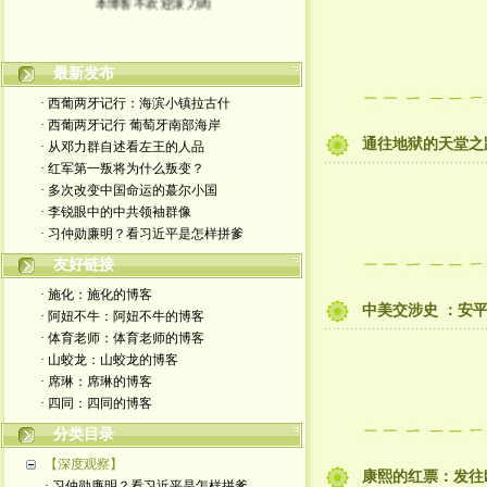
最新发布
· 西葡两牙记行：海滨小镇拉古什
· 西葡两牙记行 葡萄牙南部海岸
通往地狱的天堂之
· 从邓力群自述看左王的人品
· 红军第一叛将为什么叛变？
· 多次改变中国命运的蕞尔小国
· 李锐眼中的中共领袖群像
· 习仲勋廉明？看习近平是怎样拼爹
友好链接
· 施化：施化的博客
中美交涉史 ：安
· 阿妞不牛：阿妞不牛的博客
· 体育老师：体育老师的博客
· 山蛟龙：山蛟龙的博客
· 席琳：席琳的博客
· 四同：四同的博客
分类目录
【深度观察】
康熙的红票：发往
· 习仲勋廉明？看习近平是怎样拼爹