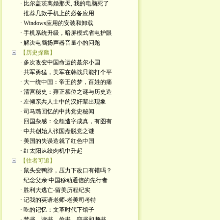
· 比尔盖茨离婚那天, 我的电脑死了
· 推荐几款手机上的必备应用
· Windows应用的安装和卸载
· 手机系统升级，暗屏模式省电护眼
· 解决电脑扬声器音量小的问题
【历史探幽】
· 多次改变中国命运的蕞尔小国
· 共军勇猛，美军在韩战只能打个平
· 大一统中国：帝王的梦，百姓的痛
· 清宫秘史：雍正篡位之谜与历史造
· 左倾亲共人士中的汉奸辈出现象
· 司马璐回忆的中共党史秘闻
· 回国杂感：仓颉造字成真，有图有
· 中共创始人张国焘脱党之谜
· 美国的失误造就了红色中国
· 红太阳从绞肉机中升起
【往者可追】
· 鼠头变鸭脖，压力下改口有错吗？
· 纪念父亲:中国移动通信的先行者
· 胜利大逃亡-留美历程纪实
· 记我的英语老师-老美司考特
· 吃的记忆：文革时代下馆子
· 禁书、读书、偷书、窃书和顺书