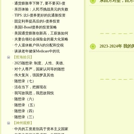
东西方对垒，西方
· 通货膨胀率下降了, 要不要买I-债
· 亲历体验：人民币挑战美元的失败
· TIPS: 比I-债券更好的抗通胀投资
· 固定利率提高后的I-债券投资
· 美国I-Bond债券的投资策略
· 美国通货膨胀创新高，工薪族如何
· 夫妻合领社会保险金的最大化策略
· 个人退休账户IRA的分配和交税
2023-2024年 
· 谈谈老年健保Medicare中的坑
【哲海拾贝】
· 2025随想录: 制度、人性、美德、
· 对个人尊严，国家认同等的随想
· 伟大复兴，强国梦及其他
· 随想录（七）
· 活在当下，把握现在
· 我写故我思，我思故我悦
· 随想录（六）
· 随想录 （五）
· 随想录（四）
· 随想录（三）
【神州观察】
· 中共的工资差别高于资本主义国家