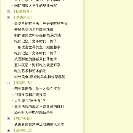
· 回忆78级大学生的毕业分配
【插队轶事】
【吃的艺术】
· 会吃鱼的吃鱼头，鱼头要吃鳕鱼舌
· 香鲜色味俱全的红油辣酱
· 制作健康饮料Kefir的简易方法
· 吃的记忆：文革时代下馆子
· 一条改变世界的鱼：鳕鱼趣事
· 吃的记忆：文革时代下馆子
· 咸香酥脆的挪威果仁薄脆饼
· 五味夜话：海鲜吃的就是鲜字
· 吃的艺术和艺术的吃
· 域外美食-挪威炖羊肉和炖菜秘笈
【美国生活】
· 四年前旧作：卷土才俊在江东
· 用脚投票和用嘴投票
· 人生能几“日全食”？
· 最高法院的裁定不是亚裔的胜利
· 55小时大停电的劫后余生
【思维火花】
· 从古希腊智慧中汲取的生活艺术
【读书札记】