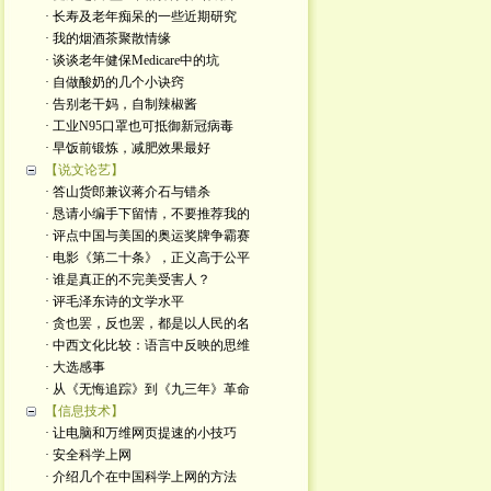
· 长寿及老年痴呆的一些近期研究
· 我的烟酒茶聚散情缘
· 谈谈老年健保Medicare中的坑
· 自做酸奶的几个小诀窍
· 告别老干妈，自制辣椒酱
· 工业N95口罩也可抵御新冠病毒
· 早饭前锻炼，减肥效果最好
【说文论艺】
· 答山货郎兼议蒋介石与错杀
· 恳请小编手下留情，不要推荐我的
· 评点中国与美国的奥运奖牌争霸赛
· 电影《第二十条》，正义高于公平
· 谁是真正的不完美受害人？
· 评毛泽东诗的文学水平
· 贪也罢，反也罢，都是以人民的名
· 中西文化比较：语言中反映的思维
· 大选感事
· 从《无悔追踪》到《九三年》革命
【信息技术】
· 让电脑和万维网页提速的小技巧
· 安全科学上网
· 介绍几个在中国科学上网的方法