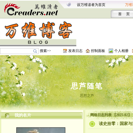
设万维读者为首页
万维
首 页
搜索>>
发表日志
控制面板
个人相册
思芦随笔
思想之芦
网络日志列表 【2025-02】
我的名片
读史拾零：国家与