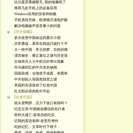
· 比尔盖茨离婚那天, 我的电脑死了
· 推荐几款手机上的必备应用
· Windows应用的安装和卸载
· 手机系统升级，暗屏模式省电护眼
· 解决电脑扬声器音量小的问题
【历史探幽】
· 多次改变中国命运的蕞尔小国
· 共军勇猛，美军在韩战只能打个平
· 大一统中国：帝王的梦，百姓的痛
· 清宫秘史：雍正篡位之谜与历史造
· 左倾亲共人士中的汉奸辈出现象
· 司马璐回忆的中共党史秘闻
· 回国杂感：仓颉造字成真，有图有
· 中共创始人张国焘脱党之谜
· 美国的失误造就了红色中国
· 红太阳从绞肉机中升起
【往者可追】
· 鼠头变鸭脖，压力下改口有错吗？
· 纪念父亲:中国移动通信的先行者
· 胜利大逃亡-留美历程纪实
· 记我的英语老师-老美司考特
· 吃的记忆：文革时代下馆子
· 禁书、读书、偷书、窃书和顺书