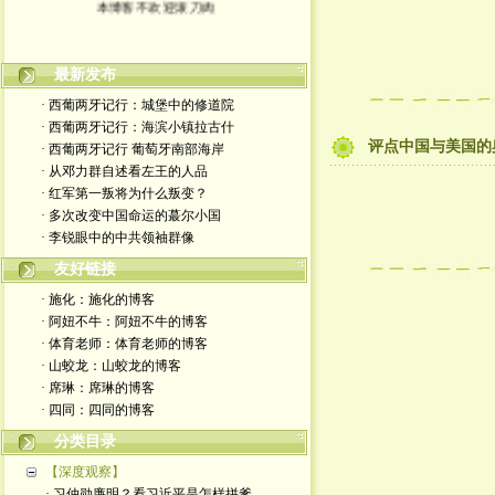
最新发布
· 西葡两牙记行：城堡中的修道院
· 西葡两牙记行：海滨小镇拉古什
评点中国与美国的
· 西葡两牙记行 葡萄牙南部海岸
· 从邓力群自述看左王的人品
· 红军第一叛将为什么叛变？
· 多次改变中国命运的蕞尔小国
· 李锐眼中的中共领袖群像
友好链接
· 施化：施化的博客
· 阿妞不牛：阿妞不牛的博客
· 体育老师：体育老师的博客
· 山蛟龙：山蛟龙的博客
· 席琳：席琳的博客
· 四同：四同的博客
分类目录
【深度观察】
· 习仲勋廉明？看习近平是怎样拼爹