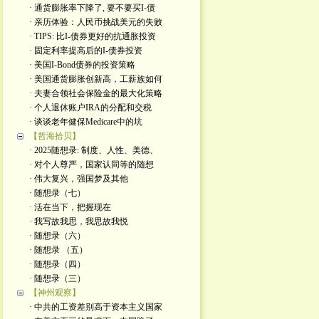
· 通货膨胀率下降了, 要不要买I-债
· 亲历体验：人民币挑战美元的失败
· TIPS: 比I-债券更好的抗通胀投资
· 固定利率提高后的I-债券投资
· 美国I-Bond债券的投资策略
· 美国通货膨胀创新高，工薪族如何
· 夫妻合领社会保险金的最大化策略
· 个人退休账户IRA的分配和交税
· 谈谈老年健保Medicare中的坑
【哲海拾贝】
· 2025随想录: 制度、人性、美德、
· 对个人尊严，国家认同等的随想
· 伟大复兴，强国梦及其他
· 随想录（七）
· 活在当下，把握现在
· 我写故我思，我思故我悦
· 随想录（六）
· 随想录 （五）
· 随想录（四）
· 随想录（三）
【神州观察】
· 中共的工资差别高于资本主义国家