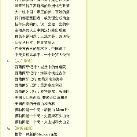
· 川普逆转了罗斯福的欧洲优先政策
· 大一统中国：帝王的梦，百姓的痛
· 我们都是叛国者，或为理念或为金
· 挂羊头卖狗肉、说一套做一套的中
· 左倾亲共人士中的汉奸辈出现象
· 移民不是问题，三观才是，兼说谷
· 活捉马杜罗，世界笑翻天
· 在美方再三的恳求下，中国跪了
· 中美关税风暴下，一个外贸人受到
【人在旅途】
· 西葡两牙记行：城堡中的修道院
· 西葡两牙记行：海滨小镇拉古什
· 西葡两牙记行 葡萄牙南部海岸
· 西葡两牙记游：重游塞维利亚
· 西葡两牙记行：赛特尼尔，头顶巨
· 美国大江向西流, 兼谈壶口瀑布事
· 美国西部的丹霞山和石林
· 俄勒冈是一个岗：胡德山 Mont Ho
· 俄勒冈是一个岗：史密斯石头山奇
· 俄勒冈是一个岗：火山湖和火山公
【财务自由】
· 推荐一种新的Medicare保险