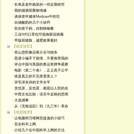
· 长寿及老年痴呆的一些近期研究
· 我的烟酒茶聚散情缘
· 谈谈老年健保Medicare中的坑
· 自做酸奶的几个小诀窍
· 告别老干妈，自制辣椒酱
· 工业N95口罩也可抵御新冠病毒
· 早饭前锻炼，减肥效果最好
【说文论艺】
· 答山货郎兼议蒋介石与错杀
· 恳请小编手下留情，不要推荐我的
· 评点中国与美国的奥运奖牌争霸赛
· 电影《第二十条》，正义高于公平
· 谁是真正的不完美受害人？
· 评毛泽东诗的文学水平
· 贪也罢，反也罢，都是以人民的名
· 中西文化比较：语言中反映的思维
· 大选感事
· 从《无悔追踪》到《九三年》革命
【信息技术】
· 让电脑和万维网页提速的小技巧
· 安全科学上网
· 介绍几个在中国科学上网的方法