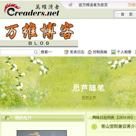
设万维读者为首页
万维
首 页
搜索>>
发表日志
控制面板
个人相册
思芦随笔
思想之芦
网络日志列表 【2024-08】
我的名片
答山货郎兼议蒋介