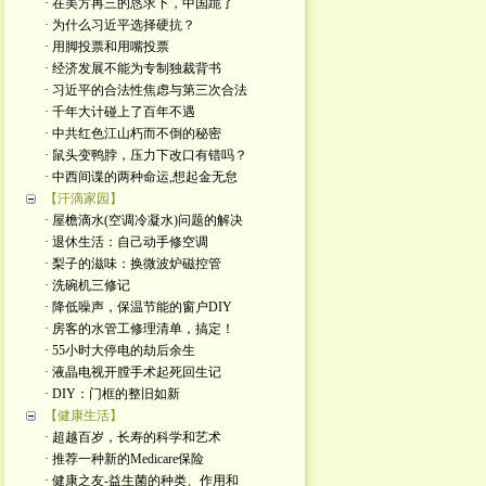
· 在美方再三的恳求下，中国跪了
· 为什么习近平选择硬抗？
· 用脚投票和用嘴投票
· 经济发展不能为专制独裁背书
· 习近平的合法性焦虑与第三次合法
· 千年大计碰上了百年不遇
· 中共红色江山朽而不倒的秘密
· 鼠头变鸭脖，压力下改口有错吗？
· 中西间谍的两种命运,想起金无怠
【汗滴家园】
· 屋檐滴水(空调冷凝水)问题的解决
· 退休生活：自己动手修空调
· 梨子的滋味：换微波炉磁控管
· 洗碗机三修记
· 降低噪声，保温节能的窗户DIY
· 房客的水管工修理清单，搞定！
· 55小时大停电的劫后余生
· 液晶电视开膛手术起死回生记
· DIY：门框的整旧如新
【健康生活】
· 超越百岁，长寿的科学和艺术
· 推荐一种新的Medicare保险
· 健康之友-益生菌的种类、作用和