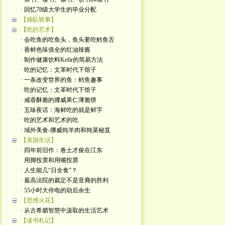
· 回忆78级大学生的毕业分配
【插队轶事】
【吃的艺术】
· 会吃鱼的吃鱼头，鱼头要吃鳕鱼舌
· 香鲜色味俱全的红油辣酱
· 制作健康饮料Kefir的简易方法
· 吃的记忆：文革时代下馆子
· 一条改变世界的鱼：鳕鱼趣事
· 吃的记忆：文革时代下馆子
· 咸香酥脆的挪威果仁薄脆饼
· 五味夜话：海鲜吃的就是鲜字
· 吃的艺术和艺术的吃
· 域外美食-挪威炖羊肉和炖菜秘笈
【美国生活】
· 四年前旧作：卷土才俊在江东
· 用脚投票和用嘴投票
· 人生能几“日全食”？
· 最高法院的裁定不是亚裔的胜利
· 55小时大停电的劫后余生
【思维火花】
· 从古希腊智慧中汲取的生活艺术
【读书札记】