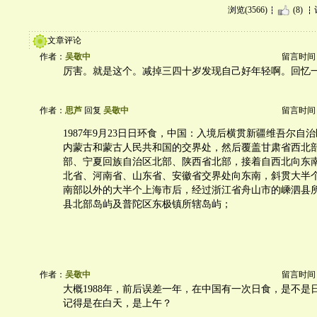
浏览(3566)
(8)
文章评论
作者：
吴敬中
留言时间：20
厉害。就是这个。减掉三四十岁发现自己好年轻啊。回忆
作者：
思芦
回复
吴敬中
留言时间：20
1987年9月23日日环食，中国：入境后横贯新疆维吾尔自
内蒙古和蒙古人民共和国的交界处，然后覆盖甘肃省西北
部、宁夏回族自治区北部、陕西省北部，接着自西北向东
北省、河南省、山东省、安徽省交界处向东南，斜贯大半
南部以外的大半个上海市后，经过浙江省舟山市的嵊泗县
县北部岛屿及普陀区东极镇所辖岛屿；
作者：
吴敬中
留言时间：20
大概1988年，前后误差一年，在中国有一次日食，是不是
记得是在白天，是上午？