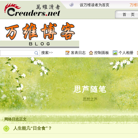
设万维读者为首页
万维
首 页
搜索>>
发表日志
控制面板
个人相册
思芦随笔
思想之芦
网络日志正文
人生能几“日全食”？