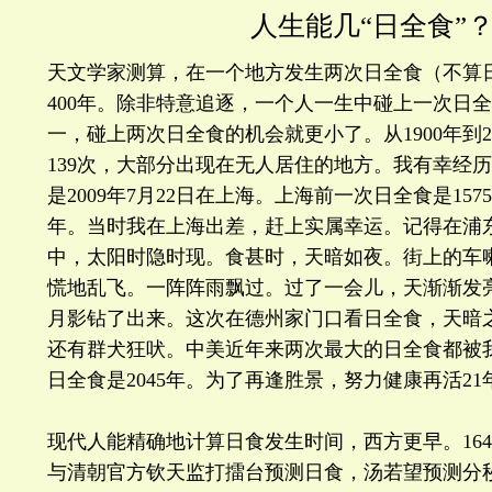
人生能几“日全食”
天文学家测算，在一个地方发生两次日全食（不算
400年。除非特意追逐，一个人一生中碰上一次日
一，碰上两次日全食的机会就更小了。从1900年到2
139次，大部分出现在无人居住的地方。我有幸经
是2009年7月22日在上海。上海前一次日全食是157
年。当时我在上海出差，赶上实属幸运。记得在浦
中，太阳时隐时现。食甚时，天暗如夜。街上的车
慌地乱飞。一阵阵雨飘过。过了一会儿，天渐渐发
月影钻了出来。这次在德州家门口看日全食，天暗
还有群犬狂吠。中美近年来两次最大的日全食都被
日全食是2045年。为了再逢胜景，努力健康再活21
现代人能精确地计算日食发生时间，西方更早。16
与清朝官方钦天监打擂台预测日食，汤若望预测分