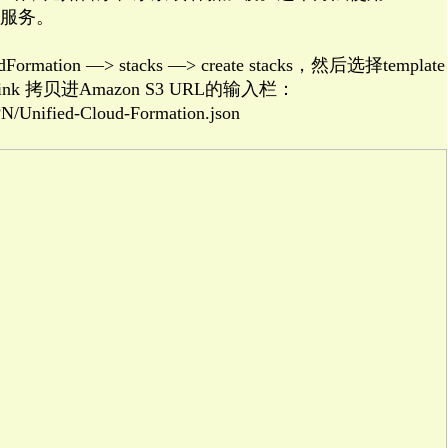
费的服务。
mation —> stacks —> create stacks，然后选择template
列link 拷贝进Amazon S3 URL的输入栏：
N/Unified-Cloud-Formation.json