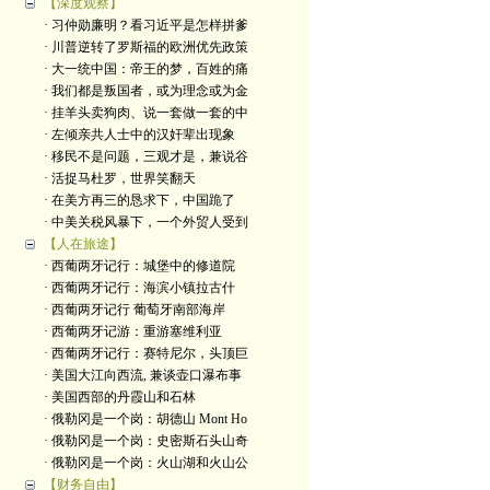
【深度观察】
· 习仲勋廉明？看习近平是怎样拼爹
· 川普逆转了罗斯福的欧洲优先政策
· 大一统中国：帝王的梦，百姓的痛
· 我们都是叛国者，或为理念或为金
· 挂羊头卖狗肉、说一套做一套的中
· 左倾亲共人士中的汉奸辈出现象
· 移民不是问题，三观才是，兼说谷
· 活捉马杜罗，世界笑翻天
· 在美方再三的恳求下，中国跪了
· 中美关税风暴下，一个外贸人受到
【人在旅途】
· 西葡两牙记行：城堡中的修道院
· 西葡两牙记行：海滨小镇拉古什
· 西葡两牙记行 葡萄牙南部海岸
· 西葡两牙记游：重游塞维利亚
· 西葡两牙记行：赛特尼尔，头顶巨
· 美国大江向西流, 兼谈壶口瀑布事
· 美国西部的丹霞山和石林
· 俄勒冈是一个岗：胡德山 Mont Ho
· 俄勒冈是一个岗：史密斯石头山奇
· 俄勒冈是一个岗：火山湖和火山公
【财务自由】