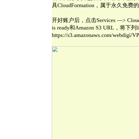
具CloudFormation，属于永久免
开好账户后，点击Services —> CloudFor
is ready和Amazon S3 URL，将下
https://s3.amazonaws.com/webdigi/VP