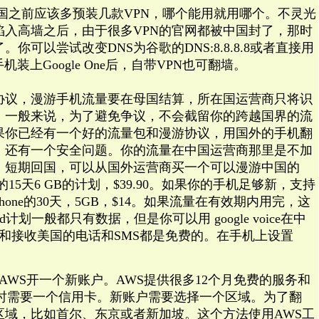
回国之前应该多预装几款VPN，哪个能用就用哪个。不灵光
陷入高墙之后，由于很多VPN的官网都被中国封了，那时
你可以尝试改变DNS为谷歌的DNS:8.8.8.8或者直接用
手机装上Google One后，自带VPN也可翻墙。
协议，漫游手机流量要在母国结算，所在国运营商只将识
。一般来说，为了避免争议，不会截留你的跨越国界的流
果你已经有一个好的流量包和漫游协议，用国外的手机翻
。还有一个安全问题。你的流量在中国运营商那里是不加
。短期回国，可以从国外运营商买一个可以漫游中国的
ve H的15天6 GB的计划，$39.90。如果你的手机足够新，支持
ephone的30天，5GB，$14。如果流量在有效期内用完，这
计划一般都只有数据，但是你可以用 google voice在中
和接收美国的电话和SMS都是免费的。在手机上设置
云AWS开一个新账户。AWS提供很多12个月免费的服务和
户时需要一个信用卡。新账户需要选择一个区域。为了翻
区域，比如首尔、东京或者新加坡。这个方法使用AWS工