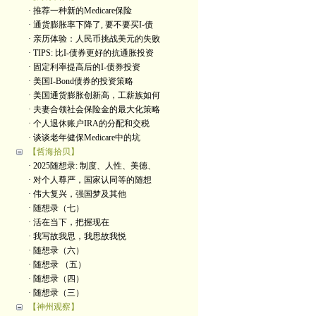
· 推荐一种新的Medicare保险
· 通货膨胀率下降了, 要不要买I-债
· 亲历体验：人民币挑战美元的失败
· TIPS: 比I-债券更好的抗通胀投资
· 固定利率提高后的I-债券投资
· 美国I-Bond债券的投资策略
· 美国通货膨胀创新高，工薪族如何
· 夫妻合领社会保险金的最大化策略
· 个人退休账户IRA的分配和交税
· 谈谈老年健保Medicare中的坑
【哲海拾贝】
· 2025随想录: 制度、人性、美德、
· 对个人尊严，国家认同等的随想
· 伟大复兴，强国梦及其他
· 随想录（七）
· 活在当下，把握现在
· 我写故我思，我思故我悦
· 随想录（六）
· 随想录 （五）
· 随想录（四）
· 随想录（三）
【神州观察】