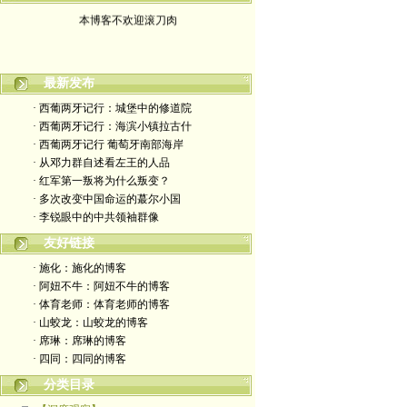
本博客不欢迎滚刀肉
最新发布
· 西葡两牙记行：城堡中的修道院
· 西葡两牙记行：海滨小镇拉古什
· 西葡两牙记行 葡萄牙南部海岸
· 从邓力群自述看左王的人品
· 红军第一叛将为什么叛变？
· 多次改变中国命运的蕞尔小国
· 李锐眼中的中共领袖群像
友好链接
· 施化：施化的博客
· 阿妞不牛：阿妞不牛的博客
· 体育老师：体育老师的博客
· 山蛟龙：山蛟龙的博客
· 席琳：席琳的博客
· 四同：四同的博客
分类目录