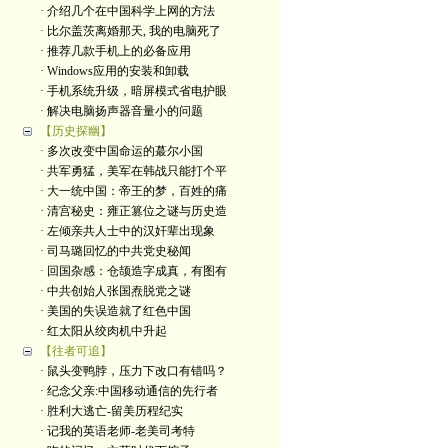
· 介绍几个在中国科学上网的方法
· 比尔盖茨离婚那天, 我的电脑死了
· 推荐几款手机上的必备应用
· Windows应用的安装和卸载
· 手机系统升级，暗屏模式省电护眼
· 解决电脑扬声器音量小的问题
【历史探幽】
· 多次改变中国命运的蕞尔小国
· 共军勇猛，美军在韩战只能打个平
· 大一统中国：帝王的梦，百姓的痛
· 清宫秘史：雍正篡位之谜与历史造
· 左倾亲共人士中的汉奸辈出现象
· 司马璐回忆的中共党史秘闻
· 回国杂感：仓颉造字成真，有图有
· 中共创始人张国焘脱党之谜
· 美国的失误造就了红色中国
· 红太阳从绞肉机中升起
【往者可追】
· 鼠头变鸭脖，压力下改口有错吗？
· 纪念父亲:中国移动通信的先行者
· 胜利大逃亡-留美历程纪实
· 记我的英语老师-老美司考特