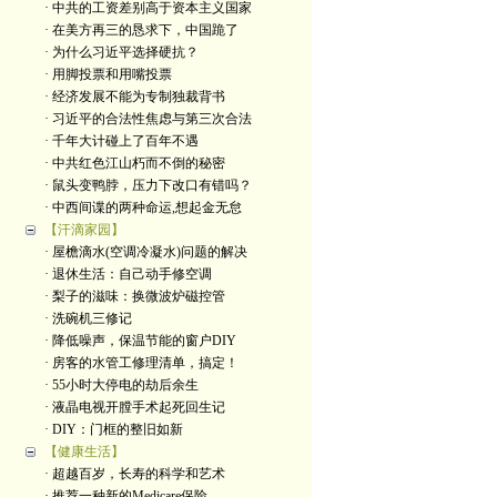
· 中共的工资差别高于资本主义国家
· 在美方再三的恳求下，中国跪了
· 为什么习近平选择硬抗？
· 用脚投票和用嘴投票
· 经济发展不能为专制独裁背书
· 习近平的合法性焦虑与第三次合法
· 千年大计碰上了百年不遇
· 中共红色江山朽而不倒的秘密
· 鼠头变鸭脖，压力下改口有错吗？
· 中西间谍的两种命运,想起金无怠
【汗滴家园】
· 屋檐滴水(空调冷凝水)问题的解决
· 退休生活：自己动手修空调
· 梨子的滋味：换微波炉磁控管
· 洗碗机三修记
· 降低噪声，保温节能的窗户DIY
· 房客的水管工修理清单，搞定！
· 55小时大停电的劫后余生
· 液晶电视开膛手术起死回生记
· DIY：门框的整旧如新
【健康生活】
· 超越百岁，长寿的科学和艺术
· 推荐一种新的Medicare保险