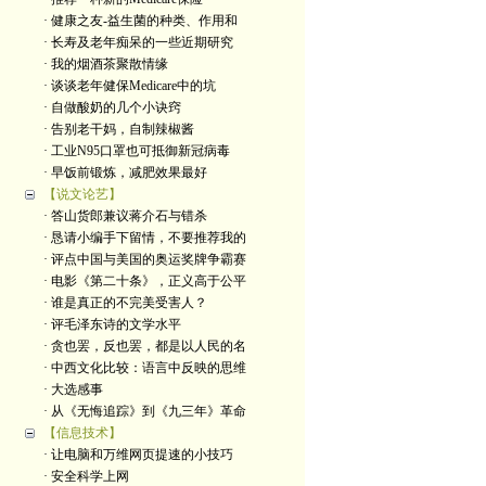
· 健康之友-益生菌的种类、作用和
· 长寿及老年痴呆的一些近期研究
· 我的烟酒茶聚散情缘
· 谈谈老年健保Medicare中的坑
· 自做酸奶的几个小诀窍
· 告别老干妈，自制辣椒酱
· 工业N95口罩也可抵御新冠病毒
· 早饭前锻炼，减肥效果最好
【说文论艺】
· 答山货郎兼议蒋介石与错杀
· 恳请小编手下留情，不要推荐我的
· 评点中国与美国的奥运奖牌争霸赛
· 电影《第二十条》，正义高于公平
· 谁是真正的不完美受害人？
· 评毛泽东诗的文学水平
· 贪也罢，反也罢，都是以人民的名
· 中西文化比较：语言中反映的思维
· 大选感事
· 从《无悔追踪》到《九三年》革命
【信息技术】
· 让电脑和万维网页提速的小技巧
· 安全科学上网