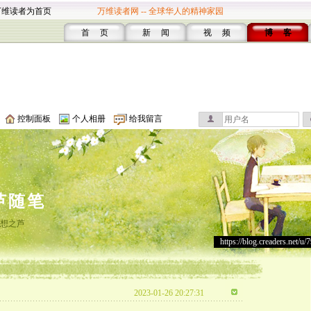
万维读者为首页
万维读者网 -- 全球华人的精神家园
首 页
新 闻
视 频
博 客
控制面板
个人相册
给我留言
芦随笔
想之芦
https://blog.creaders.net/u/
2023-01-26 20:27:31