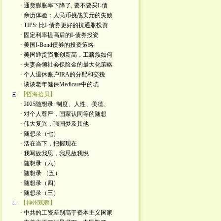
· 通货膨胀率下降了, 要不要买I-债
· 亲历体验：人民币挑战美元的失败
· TIPS: 比I-债券更好的抗通胀投资
· 固定利率提高后的I-债券投资
· 美国I-Bond债券的投资策略
· 美国通货膨胀创新高，工薪族如何
· 夫妻合领社会保险金的最大化策略
· 个人退休账户IRA的分配和交税
· 谈谈老年健保Medicare中的坑
【哲海拾贝】
· 2025随想录: 制度、人性、美德、
· 对个人尊严，国家认同等的随想
· 伟大复兴，强国梦及其他
· 随想录（七）
· 活在当下，把握现在
· 我写故我思，我思故我悦
· 随想录（六）
· 随想录 （五）
· 随想录（四）
· 随想录（三）
【神州观察】
· 中共的工资差别高于资本主义国家