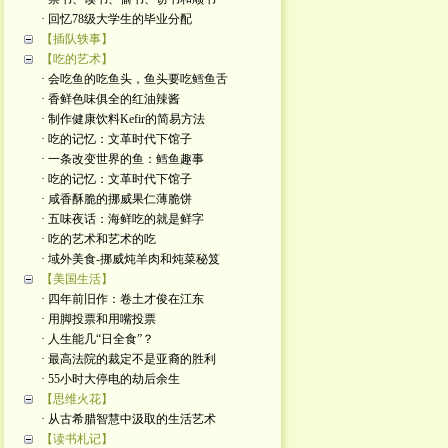
· 回忆78级大学生的毕业分配
【插队轶事】
【吃的艺术】
· 会吃鱼的吃鱼头，鱼头要吃鳕鱼舌
· 香鲜色味俱全的红油辣酱
· 制作健康饮料Kefir的简易方法
· 吃的记忆：文革时代下馆子
· 一条改变世界的鱼：鳕鱼趣事
· 吃的记忆：文革时代下馆子
· 咸香酥脆的挪威果仁薄脆饼
· 五味夜话：海鲜吃的就是鲜字
· 吃的艺术和艺术的吃
· 域外美食-挪威炖羊肉和炖菜秘笈
【美国生活】
· 四年前旧作：卷土才俊在江东
· 用脚投票和用嘴投票
· 人生能几“日全食”？
· 最高法院的裁定不是亚裔的胜利
· 55小时大停电的劫后余生
【思维火花】
· 从古希腊智慧中汲取的生活艺术
【读书札记】