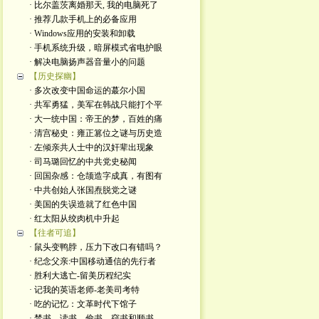
· 比尔盖茨离婚那天, 我的电脑死了
· 推荐几款手机上的必备应用
· Windows应用的安装和卸载
· 手机系统升级，暗屏模式省电护眼
· 解决电脑扬声器音量小的问题
【历史探幽】
· 多次改变中国命运的蕞尔小国
· 共军勇猛，美军在韩战只能打个平
· 大一统中国：帝王的梦，百姓的痛
· 清宫秘史：雍正篡位之谜与历史造
· 左倾亲共人士中的汉奸辈出现象
· 司马璐回忆的中共党史秘闻
· 回国杂感：仓颉造字成真，有图有
· 中共创始人张国焘脱党之谜
· 美国的失误造就了红色中国
· 红太阳从绞肉机中升起
【往者可追】
· 鼠头变鸭脖，压力下改口有错吗？
· 纪念父亲:中国移动通信的先行者
· 胜利大逃亡-留美历程纪实
· 记我的英语老师-老美司考特
· 吃的记忆：文革时代下馆子
· 禁书、读书、偷书、窃书和顺书