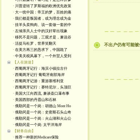
· 川普逆转了罗斯福的欧洲优先政策
· 大一统中国：帝王的梦，百姓的痛
· 我们都是叛国者，或为理念或为金
· 挂羊头卖狗肉、说一套做一套的中
· 左倾亲共人士中的汉奸辈出现象
· 移民不是问题，三观才是，兼说谷
· 活捉马杜罗，世界笑翻天
不出户仍有可能被
· 在美方再三的恳求下，中国跪了
· 中美关税风暴下，一个外贸人受到
【人在旅途】
· 西葡两牙记行：海滨小镇拉古什
· 西葡两牙记行 葡萄牙南部海岸
· 西葡两牙记游：重游塞维利亚
· 西葡两牙记行：赛特尼尔，头顶巨
· 美国大江向西流, 兼谈壶口瀑布事
· 美国西部的丹霞山和石林
· 俄勒冈是一个岗：胡德山 Mont Ho
· 俄勒冈是一个岗：史密斯石头山奇
· 俄勒冈是一个岗：火山湖和火山公
· 俄勒冈是一个岗: 太平洋海岸
【财务自由】
· 推荐一种新的Medicare保险