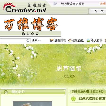
设万维读者为首页
万维
首 页
搜索>>
发表日志
控制面板
个人相册
思芦随笔
思想之芦
网络日志列表 【2020-02】
我的名片
如果武汉肺炎首发