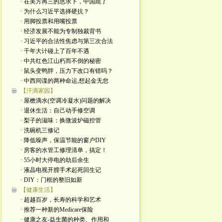
· 在美方再三的恳求下，中国跪了
· 为什么习近平选择硬抗？
· 用脚投票和用嘴投票
· 经济发展不能为专制独裁背书
· 习近平的合法性焦虑与第三次合法
· 千年大计碰上了百年不遇
· 中共红色江山朽而不倒的秘密
· 鼠头变鸭脖，压力下改口有错吗？
· 中西间谍的两种命运,想起金无怠
【汗滴家园】
· 屋檐滴水(空调冷凝水)问题的解决
· 退休生活：自己动手修空调
· 梨子的滋味：换微波炉磁控管
· 洗碗机三修记
· 降低噪声，保温节能的窗户DIY
· 房客的水管工修理清单，搞定！
· 55小时大停电的劫后余生
· 液晶电视开膛手术起死回生记
· DIY：门框的整旧如新
【健康生活】
· 超越百岁，长寿的科学和艺术
· 推荐一种新的Medicare保险
· 健康之友-益生菌的种类、作用和