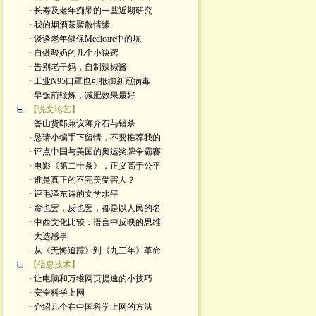
· 长寿及老年痴呆的一些近期研究
· 我的烟酒茶聚散情缘
· 谈谈老年健保Medicare中的坑
· 自做酸奶的几个小诀窍
· 告别老干妈，自制辣椒酱
· 工业N95口罩也可抵御新冠病毒
· 早饭前锻炼，减肥效果最好
【说文论艺】
· 答山货郎兼议蒋介石与错杀
· 恳请小编手下留情，不要推荐我的
· 评点中国与美国的奥运奖牌争霸赛
· 电影《第二十条》，正义高于公平
· 谁是真正的不完美受害人？
· 评毛泽东诗的文学水平
· 贪也罢，反也罢，都是以人民的名
· 中西文化比较：语言中反映的思维
· 大选感事
· 从《无悔追踪》到《九三年》革命
【信息技术】
· 让电脑和万维网页提速的小技巧
· 安全科学上网
· 介绍几个在中国科学上网的方法