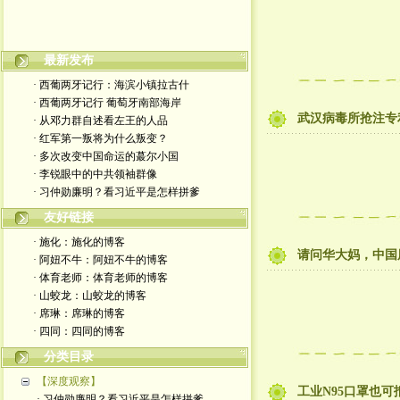
本博客不欢迎滚刀肉
最新发布
· 西葡两牙记行：海滨小镇拉古什
· 西葡两牙记行 葡萄牙南部海岸
武汉病毒所抢注专
· 从邓力群自述看左王的人品
· 红军第一叛将为什么叛变？
· 多次改变中国命运的蕞尔小国
· 李锐眼中的中共领袖群像
· 习仲勋廉明？看习近平是怎样拼爹
友好链接
· 施化：施化的博客
请问华大妈，中国
· 阿妞不牛：阿妞不牛的博客
· 体育老师：体育老师的博客
· 山蛟龙：山蛟龙的博客
· 席琳：席琳的博客
· 四同：四同的博客
分类目录
【深度观察】
工业N95口罩也
· 习仲勋廉明？看习近平是怎样拼爹