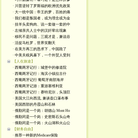
· 川普逆转了罗斯福的欧洲优先政策
· 大一统中国：帝王的梦，百姓的痛
· 我们都是叛国者，或为理念或为金
· 挂羊头卖狗肉、说一套做一套的中
· 左倾亲共人士中的汉奸辈出现象
· 移民不是问题，三观才是，兼说谷
· 活捉马杜罗，世界笑翻天
· 在美方再三的恳求下，中国跪了
· 中美关税风暴下，一个外贸人受到
【人在旅途】
· 西葡两牙记行：城堡中的修道院
· 西葡两牙记行：海滨小镇拉古什
· 西葡两牙记行 葡萄牙南部海岸
· 西葡两牙记游：重游塞维利亚
· 西葡两牙记行：赛特尼尔，头顶巨
· 美国大江向西流, 兼谈壶口瀑布事
· 美国西部的丹霞山和石林
· 俄勒冈是一个岗：胡德山 Mont Ho
· 俄勒冈是一个岗：史密斯石头山奇
· 俄勒冈是一个岗：火山湖和火山公
【财务自由】
· 推荐一种新的Medicare保险