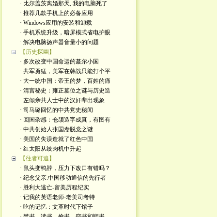
· 比尔盖茨离婚那天, 我的电脑死了
· 推荐几款手机上的必备应用
· Windows应用的安装和卸载
· 手机系统升级，暗屏模式省电护眼
· 解决电脑扬声器音量小的问题
【历史探幽】
· 多次改变中国命运的蕞尔小国
· 共军勇猛，美军在韩战只能打个平
· 大一统中国：帝王的梦，百姓的痛
· 清宫秘史：雍正篡位之谜与历史造
· 左倾亲共人士中的汉奸辈出现象
· 司马璐回忆的中共党史秘闻
· 回国杂感：仓颉造字成真，有图有
· 中共创始人张国焘脱党之谜
· 美国的失误造就了红色中国
· 红太阳从绞肉机中升起
【往者可追】
· 鼠头变鸭脖，压力下改口有错吗？
· 纪念父亲:中国移动通信的先行者
· 胜利大逃亡-留美历程纪实
· 记我的英语老师-老美司考特
· 吃的记忆：文革时代下馆子
· 禁书、读书、偷书、窃书和顺书