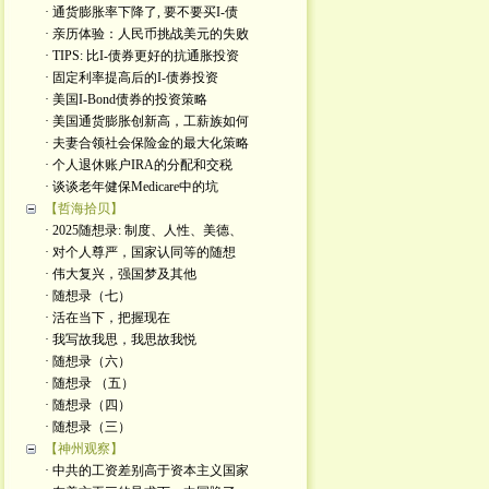
· 通货膨胀率下降了, 要不要买I-债
· 亲历体验：人民币挑战美元的失败
· TIPS: 比I-债券更好的抗通胀投资
· 固定利率提高后的I-债券投资
· 美国I-Bond债券的投资策略
· 美国通货膨胀创新高，工薪族如何
· 夫妻合领社会保险金的最大化策略
· 个人退休账户IRA的分配和交税
· 谈谈老年健保Medicare中的坑
【哲海拾贝】
· 2025随想录: 制度、人性、美德、
· 对个人尊严，国家认同等的随想
· 伟大复兴，强国梦及其他
· 随想录（七）
· 活在当下，把握现在
· 我写故我思，我思故我悦
· 随想录（六）
· 随想录 （五）
· 随想录（四）
· 随想录（三）
【神州观察】
· 中共的工资差别高于资本主义国家