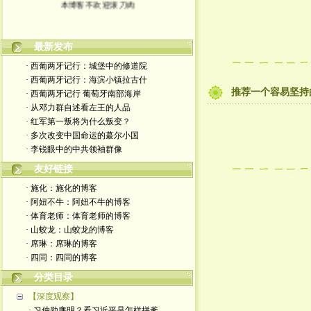
最新发布
· 西葡两牙记行：城堡中的修道院
· 西葡两牙记行：海滨小镇拉古什
推荐一个容易坚持
· 西葡两牙记行 葡萄牙南部海岸
· 从邓力群自述看左王的人品
· 红军第一叛将为什么叛变？
· 多次改变中国命运的蕞尔小国
· 李锐眼中的中共领袖群像
友好链接
· 施化：施化的博客
· 阿妞不牛：阿妞不牛的博客
· 体育老师：体育老师的博客
· 山蛟龙：山蛟龙的博客
· 席琳：席琳的博客
· 四同：四同的博客
分类目录
【深度观察】
· 习仲勋廉明？看习近平是怎样拼爹