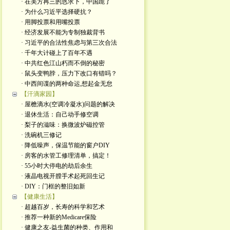
· 在美方再三的恳求下，中国跪了
· 为什么习近平选择硬抗？
· 用脚投票和用嘴投票
· 经济发展不能为专制独裁背书
· 习近平的合法性焦虑与第三次合法
· 千年大计碰上了百年不遇
· 中共红色江山朽而不倒的秘密
· 鼠头变鸭脖，压力下改口有错吗？
· 中西间谍的两种命运,想起金无怠
【汗滴家园】
· 屋檐滴水(空调冷凝水)问题的解决
· 退休生活：自己动手修空调
· 梨子的滋味：换微波炉磁控管
· 洗碗机三修记
· 降低噪声，保温节能的窗户DIY
· 房客的水管工修理清单，搞定！
· 55小时大停电的劫后余生
· 液晶电视开膛手术起死回生记
· DIY：门框的整旧如新
【健康生活】
· 超越百岁，长寿的科学和艺术
· 推荐一种新的Medicare保险
· 健康之友-益生菌的种类、作用和