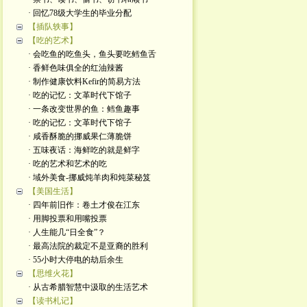
· 回忆78级大学生的毕业分配
【插队轶事】
【吃的艺术】
· 会吃鱼的吃鱼头，鱼头要吃鳕鱼舌
· 香鲜色味俱全的红油辣酱
· 制作健康饮料Kefir的简易方法
· 吃的记忆：文革时代下馆子
· 一条改变世界的鱼：鳕鱼趣事
· 吃的记忆：文革时代下馆子
· 咸香酥脆的挪威果仁薄脆饼
· 五味夜话：海鲜吃的就是鲜字
· 吃的艺术和艺术的吃
· 域外美食-挪威炖羊肉和炖菜秘笈
【美国生活】
· 四年前旧作：卷土才俊在江东
· 用脚投票和用嘴投票
· 人生能几“日全食”？
· 最高法院的裁定不是亚裔的胜利
· 55小时大停电的劫后余生
【思维火花】
· 从古希腊智慧中汲取的生活艺术
【读书札记】