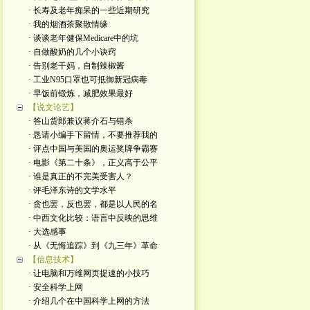
· 长寿及老年痴呆的一些近期研究
· 我的烟酒茶聚散情缘
· 谈谈老年健保Medicare中的坑
· 自做酸奶的几个小诀窍
· 告别老干妈，自制辣椒酱
· 工业N95口罩也可抵御新冠病毒
· 早饭前锻炼，减肥效果最好
【说文论艺】
· 答山货郎兼议蒋介石与错杀
· 恳请小编手下留情，不要推荐我的
· 评点中国与美国的奥运奖牌争霸赛
· 电影《第二十条》，正义高于公平
· 谁是真正的不完美受害人？
· 评毛泽东诗的文学水平
· 贪也罢，反也罢，都是以人民的名
· 中西文化比较：语言中反映的思维
· 大选感事
· 从《无悔追踪》到《九三年》革命
【信息技术】
· 让电脑和万维网页提速的小技巧
· 安全科学上网
· 介绍几个在中国科学上网的方法