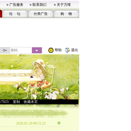
广告服务
联系我们
关于万维
论 坛
分类广告
购 物
帮助
退出
u/7925/
>
复制
>
收藏本页
2026-01-20 06:51:22