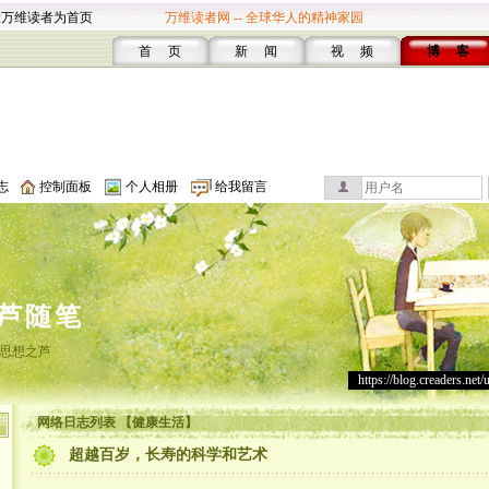
设万维读者为首页
万维读者网 -- 全球华人的精神家园
首 页
新 闻
视 频
博 客
志
控制面板
个人相册
给我留言
芦随笔
思想之芦
https://blog.creaders.net/
网络日志列表 【健康生活】
超越百岁，长寿的科学和艺术