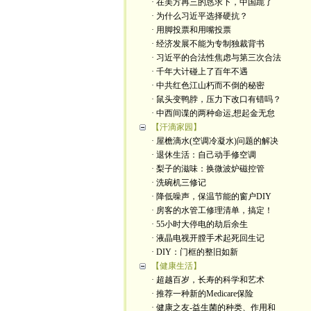
· 在美方再三的恳求下，中国跪了
· 为什么习近平选择硬抗？
· 用脚投票和用嘴投票
· 经济发展不能为专制独裁背书
· 习近平的合法性焦虑与第三次合法
· 千年大计碰上了百年不遇
· 中共红色江山朽而不倒的秘密
· 鼠头变鸭脖，压力下改口有错吗？
· 中西间谍的两种命运,想起金无怠
【汗滴家园】
· 屋檐滴水(空调冷凝水)问题的解决
· 退休生活：自己动手修空调
· 梨子的滋味：换微波炉磁控管
· 洗碗机三修记
· 降低噪声，保温节能的窗户DIY
· 房客的水管工修理清单，搞定！
· 55小时大停电的劫后余生
· 液晶电视开膛手术起死回生记
· DIY：门框的整旧如新
【健康生活】
· 超越百岁，长寿的科学和艺术
· 推荐一种新的Medicare保险
· 健康之友-益生菌的种类、作用和