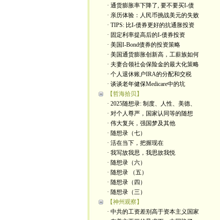
· 通货膨胀率下降了, 要不要买I-债
· 亲历体验：人民币挑战美元的失败
· TIPS: 比I-债券更好的抗通胀投资
· 固定利率提高后的I-债券投资
· 美国I-Bond债券的投资策略
· 美国通货膨胀创新高，工薪族如何
· 夫妻合领社会保险金的最大化策略
· 个人退休账户IRA的分配和交税
· 谈谈老年健保Medicare中的坑
【哲海拾贝】
· 2025随想录: 制度、人性、美德、
· 对个人尊严，国家认同等的随想
· 伟大复兴，强国梦及其他
· 随想录（七）
· 活在当下，把握现在
· 我写故我思，我思故我悦
· 随想录（六）
· 随想录 （五）
· 随想录（四）
· 随想录（三）
【神州观察】
· 中共的工资差别高于资本主义国家