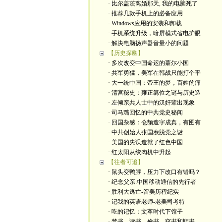
· 比尔盖茨离婚那天, 我的电脑死了
· 推荐几款手机上的必备应用
· Windows应用的安装和卸载
· 手机系统升级，暗屏模式省电护眼
· 解决电脑扬声器音量小的问题
【历史探幽】
· 多次改变中国命运的蕞尔小国
· 共军勇猛，美军在韩战只能打个平
· 大一统中国：帝王的梦，百姓的痛
· 清宫秘史：雍正篡位之谜与历史造
· 左倾亲共人士中的汉奸辈出现象
· 司马璐回忆的中共党史秘闻
· 回国杂感：仓颉造字成真，有图有
· 中共创始人张国焘脱党之谜
· 美国的失误造就了红色中国
· 红太阳从绞肉机中升起
【往者可追】
· 鼠头变鸭脖，压力下改口有错吗？
· 纪念父亲:中国移动通信的先行者
· 胜利大逃亡-留美历程纪实
· 记我的英语老师-老美司考特
· 吃的记忆：文革时代下馆子
· 禁书、读书、偷书、窃书和顺书