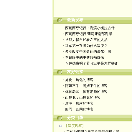
最新发布
· 西葡两牙记行：海滨小镇拉古什
· 西葡两牙记行 葡萄牙南部海岸
· 从邓力群自述看左王的人品
· 红军第一叛将为什么叛变？
· 多次改变中国命运的蕞尔小国
· 李锐眼中的中共领袖群像
· 习仲勋廉明？看习近平是怎样拼爹
友好链接
· 施化：施化的博客
· 阿妞不牛：阿妞不牛的博客
· 体育老师：体育老师的博客
· 山蛟龙：山蛟龙的博客
· 席琳：席琳的博客
· 四同：四同的博客
分类目录
【深度观察】
· 习仲勋廉明？看习近平是怎样拼爹