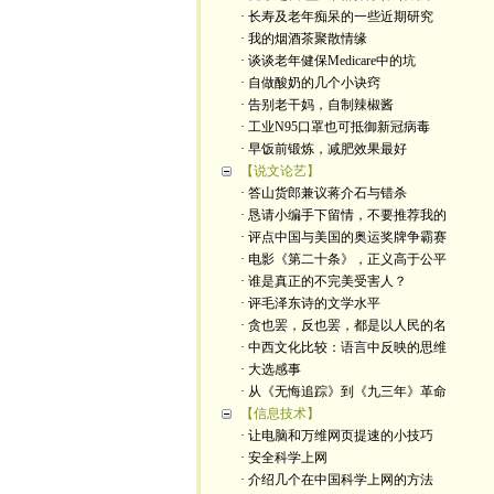
· 长寿及老年痴呆的一些近期研究
· 我的烟酒茶聚散情缘
· 谈谈老年健保Medicare中的坑
· 自做酸奶的几个小诀窍
· 告别老干妈，自制辣椒酱
· 工业N95口罩也可抵御新冠病毒
· 早饭前锻炼，减肥效果最好
【说文论艺】
· 答山货郎兼议蒋介石与错杀
· 恳请小编手下留情，不要推荐我的
· 评点中国与美国的奥运奖牌争霸赛
· 电影《第二十条》，正义高于公平
· 谁是真正的不完美受害人？
· 评毛泽东诗的文学水平
· 贪也罢，反也罢，都是以人民的名
· 中西文化比较：语言中反映的思维
· 大选感事
· 从《无悔追踪》到《九三年》革命
【信息技术】
· 让电脑和万维网页提速的小技巧
· 安全科学上网
· 介绍几个在中国科学上网的方法