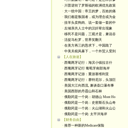
· 川普逆转了罗斯福的欧洲优先政策
· 大一统中国：帝王的梦，百姓的痛
· 我们都是叛国者，或为理念或为金
· 挂羊头卖狗肉、说一套做一套的中
· 左倾亲共人士中的汉奸辈出现象
· 移民不是问题，三观才是，兼说谷
· 活捉马杜罗，世界笑翻天
· 在美方再三的恳求下，中国跪了
· 中美关税风暴下，一个外贸人受到
【人在旅途】
· 西葡两牙记行：海滨小镇拉古什
· 西葡两牙记行 葡萄牙南部海岸
· 西葡两牙记游：重游塞维利亚
· 西葡两牙记行：赛特尼尔，头顶巨
· 美国大江向西流, 兼谈壶口瀑布事
· 美国西部的丹霞山和石林
· 俄勒冈是一个岗：胡德山 Mont Ho
· 俄勒冈是一个岗：史密斯石头山奇
· 俄勒冈是一个岗：火山湖和火山公
· 俄勒冈是一个岗: 太平洋海岸
【财务自由】
· 推荐一种新的Medicare保险