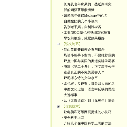
· 长寿及老年痴呆的一些近期研究
· 我的烟酒茶聚散情缘
· 谈谈老年健保Medicare中的坑
· 自做酸奶的几个小诀窍
· 告别老干妈，自制辣椒酱
· 工业N95口罩也可抵御新冠病毒
· 早饭前锻炼，减肥效果最好
【说文论艺】
· 答山货郎兼议蒋介石与错杀
· 恳请小编手下留情，不要推荐我的
· 评点中国与美国的奥运奖牌争霸赛
· 电影《第二十条》，正义高于公平
· 谁是真正的不完美受害人？
· 评毛泽东诗的文学水平
· 贪也罢，反也罢，都是以人民的名
· 中西文化比较：语言中反映的思维
· 大选感事
· 从《无悔追踪》到《九三年》革命
【信息技术】
· 让电脑和万维网页提速的小技巧
· 安全科学上网
· 介绍几个在中国科学上网的方法