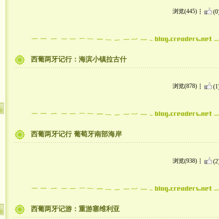
浏览(445)
(0
西葡两牙记行：海滨小镇拉古什
浏览(878)
(1
西葡两牙记行 葡萄牙南部海岸
浏览(938)
(2
西葡两牙记游：重游塞维利亚