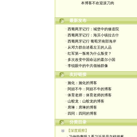
最新发布
· 西葡两牙记行：城堡中的修道院
· 西葡两牙记行：海滨小镇拉古什
· 西葡两牙记行 葡萄牙南部海岸
· 从邓力群自述看左王的人品
· 红军第一叛将为什么叛变？
· 多次改变中国命运的蕞尔小国
· 李锐眼中的中共领袖群像
友好链接
· 施化：施化的博客
· 阿妞不牛：阿妞不牛的博客
· 体育老师：体育老师的博客
· 山蛟龙：山蛟龙的博客
· 席琳：席琳的博客
· 四同：四同的博客
分类目录
【深度观察】
· 习仲勋廉明？看习近平是怎样拼爹