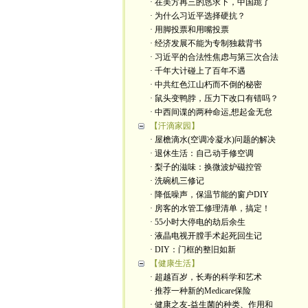
· 在美方再三的恳求下，中国跪了
· 为什么习近平选择硬抗？
· 用脚投票和用嘴投票
· 经济发展不能为专制独裁背书
· 习近平的合法性焦虑与第三次合法
· 千年大计碰上了百年不遇
· 中共红色江山朽而不倒的秘密
· 鼠头变鸭脖，压力下改口有错吗？
· 中西间谍的两种命运,想起金无怠
【汗滴家园】
· 屋檐滴水(空调冷凝水)问题的解决
· 退休生活：自己动手修空调
· 梨子的滋味：换微波炉磁控管
· 洗碗机三修记
· 降低噪声，保温节能的窗户DIY
· 房客的水管工修理清单，搞定！
· 55小时大停电的劫后余生
· 液晶电视开膛手术起死回生记
· DIY：门框的整旧如新
【健康生活】
· 超越百岁，长寿的科学和艺术
· 推荐一种新的Medicare保险
· 健康之友-益生菌的种类、作用和