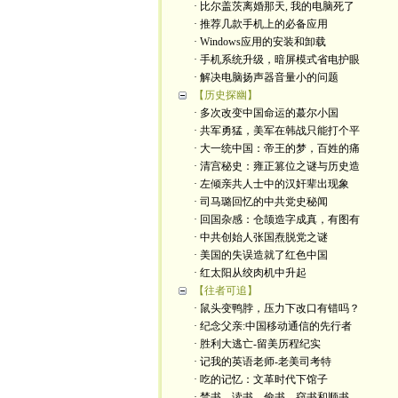
· 比尔盖茨离婚那天, 我的电脑死了
· 推荐几款手机上的必备应用
· Windows应用的安装和卸载
· 手机系统升级，暗屏模式省电护眼
· 解决电脑扬声器音量小的问题
【历史探幽】
· 多次改变中国命运的蕞尔小国
· 共军勇猛，美军在韩战只能打个平
· 大一统中国：帝王的梦，百姓的痛
· 清宫秘史：雍正篡位之谜与历史造
· 左倾亲共人士中的汉奸辈出现象
· 司马璐回忆的中共党史秘闻
· 回国杂感：仓颉造字成真，有图有
· 中共创始人张国焘脱党之谜
· 美国的失误造就了红色中国
· 红太阳从绞肉机中升起
【往者可追】
· 鼠头变鸭脖，压力下改口有错吗？
· 纪念父亲:中国移动通信的先行者
· 胜利大逃亡-留美历程纪实
· 记我的英语老师-老美司考特
· 吃的记忆：文革时代下馆子
· 禁书、读书、偷书、窃书和顺书