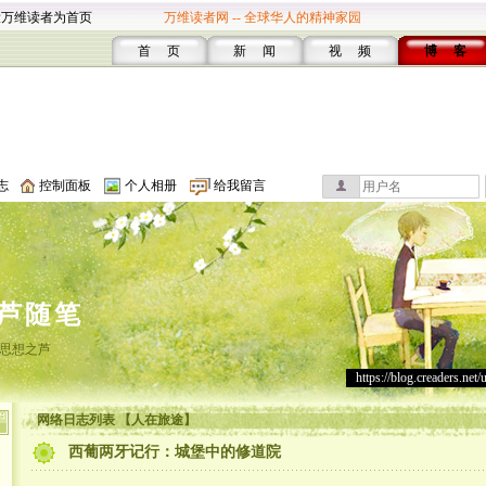
设万维读者为首页
万维读者网 -- 全球华人的精神家园
首 页
新 闻
视 频
博 客
志
控制面板
个人相册
给我留言
芦随笔
思想之芦
https://blog.creaders.net/
网络日志列表 【人在旅途】
西葡两牙记行：城堡中的修道院