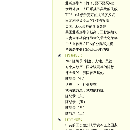
· 通货膨胀率下降了, 要不要买I-债
· 亲历体验：人民币挑战美元的失败
· TIPS: 比I-债券更好的抗通胀投资
· 固定利率提高后的I-债券投资
· 美国I-Bond债券的投资策略
· 美国通货膨胀创新高，工薪族如何
· 夫妻合领社会保险金的最大化策略
· 个人退休账户IRA的分配和交税
· 谈谈老年健保Medicare中的坑
【哲海拾贝】
· 2025随想录: 制度、人性、美德、
· 对个人尊严，国家认同等的随想
· 伟大复兴，强国梦及其他
· 随想录（七）
· 活在当下，把握现在
· 我写故我思，我思故我悦
· 随想录（六）
· 随想录 （五）
· 随想录（四）
· 随想录（三）
【神州观察】
· 中共的工资差别高于资本主义国家