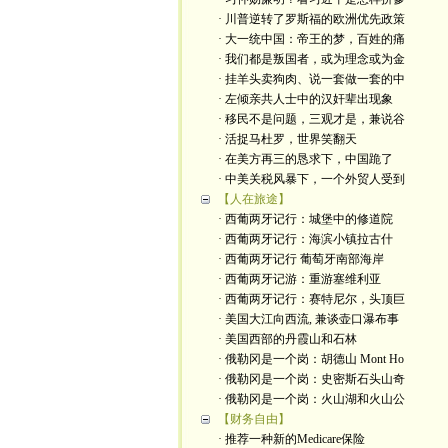
· 川普逆转了罗斯福的欧洲优先政策
· 大一统中国：帝王的梦，百姓的痛
· 我们都是叛国者，或为理念或为金
· 挂羊头卖狗肉、说一套做一套的中
· 左倾亲共人士中的汉奸辈出现象
· 移民不是问题，三观才是，兼说谷
· 活捉马杜罗，世界笑翻天
· 在美方再三的恳求下，中国跪了
· 中美关税风暴下，一个外贸人受到
【人在旅途】
· 西葡两牙记行：城堡中的修道院
· 西葡两牙记行：海滨小镇拉古什
· 西葡两牙记行 葡萄牙南部海岸
· 西葡两牙记游：重游塞维利亚
· 西葡两牙记行：赛特尼尔，头顶巨
· 美国大江向西流, 兼谈壶口瀑布事
· 美国西部的丹霞山和石林
· 俄勒冈是一个岗：胡德山 Mont Ho
· 俄勒冈是一个岗：史密斯石头山奇
· 俄勒冈是一个岗：火山湖和火山公
【财务自由】
· 推荐一种新的Medicare保险