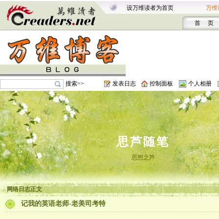
设万维读者为首页
万维
首 页
搜索>>
发表日志
控制面板
个人相册
思芦随笔
思想之芦
网络日志正文
记我的英语老师-老美司考特